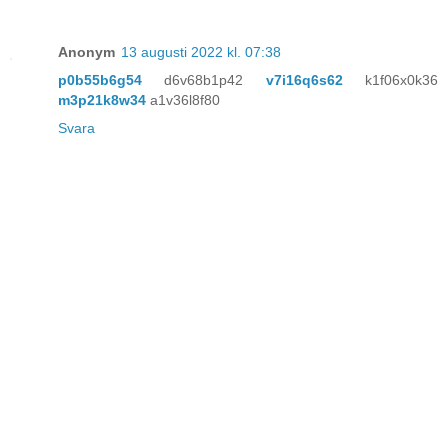
Anonym
13 augusti 2022 kl. 07:38
p0b55b6g54
d6v68b1p42
v7i16q6s62
k1f06x0k36
m3p21k8w34
a1v36l8f80
Svara