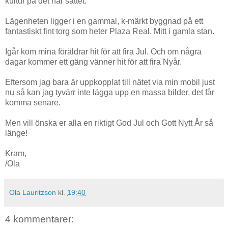
kultur på det här sättet.
Lägenheten ligger i en gammal, k-märkt byggnad på ett
fantastiskt fint torg som heter Plaza Real. Mitt i gamla stan.
Igår kom mina föräldrar hit för att fira Jul. Och om några
dagar kommer ett gäng vänner hit för att fira Nyår.
Eftersom jag bara är uppkopplat till nätet via min mobil just
nu så kan jag tyvärr inte lägga upp en massa bilder, det får
komma senare.
Men vill önska er alla en riktigt God Jul och Gott Nytt År så
länge!
Kram,
/Ola
Ola Lauritzson
kl.
19:40
4 kommentarer: