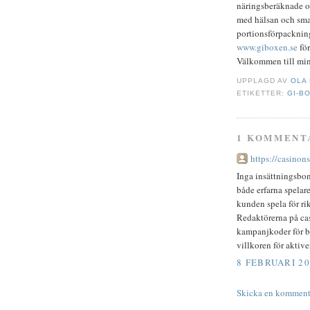
näringsberäknade oc
med hälsan och smak
portionsförpackning
www.giboxen.se
för
Välkommen till min 
UPPLAGD AV
OLA
ETIKETTER:
GI-B
1 KOMMENT
https://casinons
Inga insättningsbonu
både erfarna spelare
kunden spela för rik
Redaktörerna på ca
kampanjkoder för bo
villkoren för aktiv
8 FEBRUARI 20
Skicka en komment