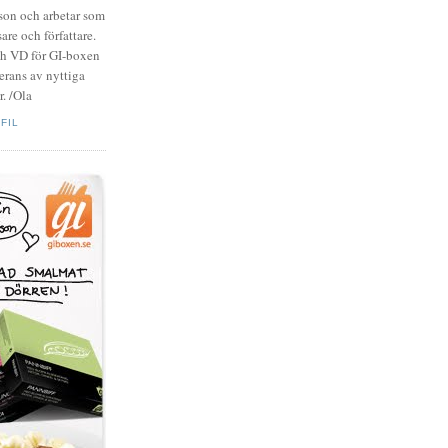
zson och arbetar som
are och författare.
ch VD för GI-boxen
rans av nyttiga
. /Ola
FIL