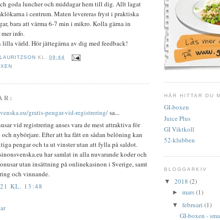
h goda luncher och middagar hem till dig. Allt lagat
lökarna i centrum. Maten levereras fryst i praktiska
ar, bara att värma 6-7 min i mikro. Kolla gärna in
 mer info.
lilla värld. Hör jättegärna av dig med feedback!
 LAURITZSON
KL.
09:44
OXEN
HÄR HITTAR DU 
AR:
GI-boxen
venska.eu/gratis-pengar-vid-registrering/
sa...
Juice Plus
sar vid registrering anses vara de mest attraktiva för
GI Viktkoll
 och nybörjare. Efter att ha fått en sådan belöning kan
52-klubben
tiga pengar och ta ut vinster utan att fylla på saldot.
sinonsvenska.eu har samlat in alla nuvarande koder och
nusar utan insättning på onlinekasinon i Sverige, samt
BLOGGARKIV
ering och vinnande.
2018
(2)
▼
21 KL. 13:48
mars
(1)
►
februari
(1)
▼
ar
GI-boxen - smal