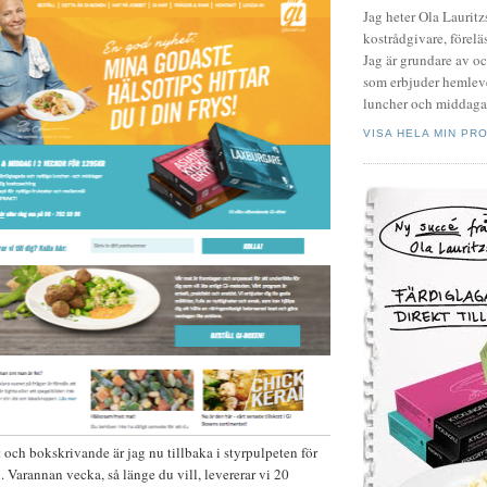
Jag heter Ola Laurit
kostrådgivare, föreläs
Jag är grundare av o
som erbjuder hemleve
luncher och middagar
VISA HELA MIN PRO
 och bokskrivande är jag nu tillbaka i styrpulpeten för
 Varannan vecka, så länge du vill, levererar vi 20