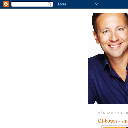
MÅNDAG 19 FEB
GI-boxen - sma