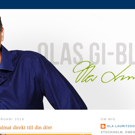
RUARI 2018
OM MIG
lmat direkt till din dörr
OLA LAURITZS
STOCKHOLM, SWE