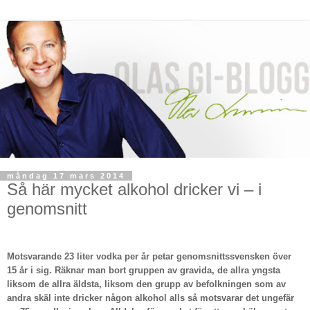
måndag 17 mars 2014
Så här mycket alkohol dricker vi – i
genomsnitt
Motsvarande 23 liter vodka per år petar genomsnittssvensken över
15 år i sig. Räknar man bort gruppen av gravida, de allra yngsta
liksom de allra äldsta, liksom den grupp av befolkningen som av
andra skäl inte dricker någon alkohol alls så motsvarar det ungefär