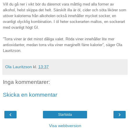
Vill du gå ner i vikt bör du däremot vara måttlig med alla former av
alkohol, helst skippa det helt. Särskilt illa är öl, cider och söta likörer som
utöver kalorierna från alkoholen också innehåller mycket socker, en
ovanligt olycklig kombination. I öl heter sockerarten maltos, en sockerart
med ovanligt högt GI.
”Torra viner är det minst dåliga valet. Röda viner innehåller lite mer
antioxidanter, medan torra vita viner marginellt färre kalorier”, säger Ola
Lauritzson.
Ola Lauritzson
kl.
13:37
Inga kommentarer:
Skicka en kommentar
‹
›
Startsida
Visa webbversion