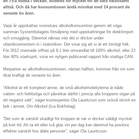
en 75:a vodka i veckan. Alldeles för mycket för att vara hälsosamt
alltså. Och då har konsumtionen ändå minskat med 14 procent de
senaste tio åren.
Varje år uppskattas svenskars alkoholkonsumtion genom att väga
samman Systembolagets försäljning med uppskattningar för direktimport
och smuggling. Däremot räknas inte det vi dricker under
utlandssemestern in i statistiken. Det visar sig att vi är ett törstigt folk.
För 2012 stannade siffran på 9,1 liter omvandlat till 100% alkohol, eller 23
liter 40% starksprit, visar en nyligen publicerad rapport från statliga CAN.
Merparten av alkoholkonsumtionen, nästan hälften, kommer från vin som
ökat kraftigt de senaste tio åren.
”Alkohol är ett komplext ämne, de små alkoholmolekylerna är både
vatten- och fettlösliga och påverkar därför i princip alla kroppens organ på
ett negativt sätt”, säger kostexperten Ola Lauritzson som också skrivit en
bok i ämnet, Om Alkohol (Ica Bokförlag).
”Det som är särskilt skadligt för kroppen är när vi dricker väldigt mycket
på kort tid. Att ta ett eller två glas vin per dag kan däremot ha positiva
effekter särskilt hos äldre personer”, säger Ola Lauritzson.