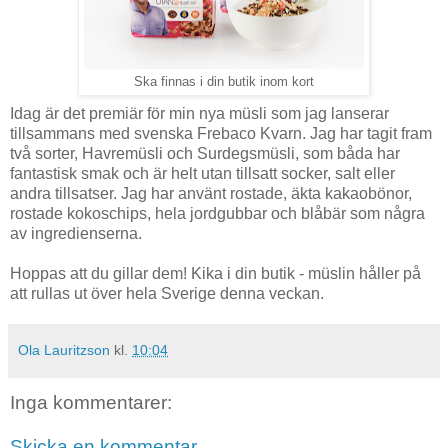
Ska finnas i din butik inom kort
Idag är det premiär för min nya müsli som jag lanserar
tillsammans med svenska Frebaco Kvarn. Jag har tagit fram
två sorter, Havremüsli och Surdegsmüsli, som båda har
fantastisk smak och är helt utan tillsatt socker, salt eller
andra tillsatser. Jag har använt rostade, äkta kakaobönor,
rostade kokoschips, hela jordgubbar och blåbär som några
av ingredienserna.
Hoppas att du gillar dem! Kika i din butik - müslin håller på
att rullas ut över hela Sverige denna veckan.
Ola Lauritzson
kl.
10:04
Inga kommentarer:
Skicka en kommentar