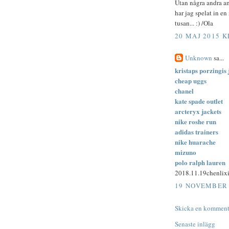
Utan några andra amb
har jag spelat in en
tusan... :) /Ola
20 MAJ 2015 K
Unknown
sa...
kristaps porzingis 
cheap uggs
chanel
kate spade outlet
arcteryx jackets
nike roshe run
adidas trainers
nike huarache
mizuno
polo ralph lauren
2018.11.19chenlix
19 NOVEMBER 2
Skicka en komment
Senaste inlägg