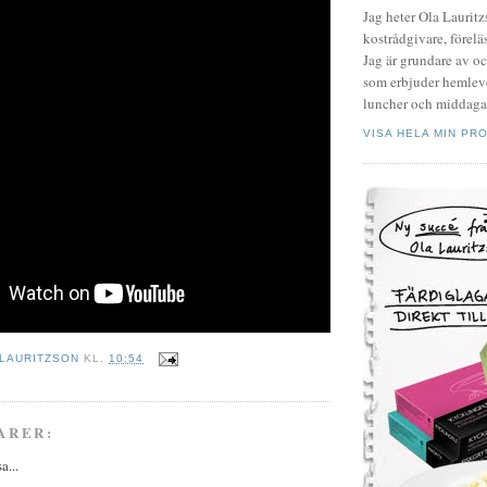
Jag heter Ola Laurit
kostrådgivare, föreläs
Jag är grundare av o
som erbjuder hemleve
luncher och middagar
VISA HELA MIN PRO
 LAURITZSON
KL.
10:54
ARER:
a...