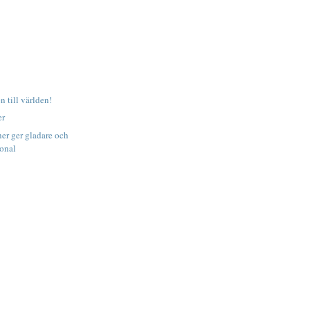
 till världen!
er
her ger gladare och
sonal