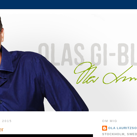
 2015
OM MIG
er
OLA LAURITZS
STOCKHOLM, SWE