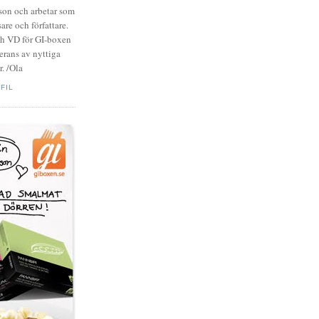
zson och arbetar som
are och författare.
ch VD för GI-boxen
rans av nyttiga
. /Ola
FIL