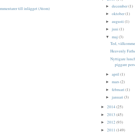
december
(1)
►
mmentarer till inlägget (Atom)
oktober
(1)
►
augusti
(1)
►
juni
(1)
►
maj
(3)
▼
Ted, välkommen
Heavenly Fath
Nyttigare lunc
piggare per
april
(1)
►
mars
(2)
►
februari
(1)
►
januari
(3)
►
2014
(25)
►
2013
(45)
►
2012
(93)
►
2011
(149)
►