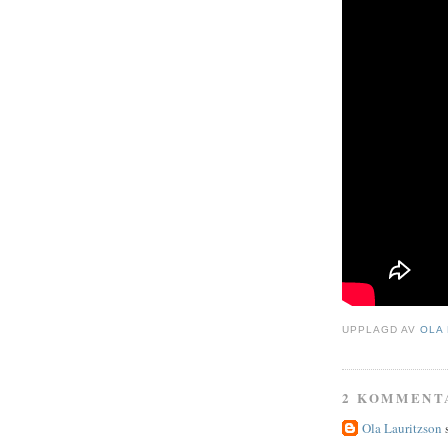
UPPLAGD AV
OLA
2 KOMMENT
Ola Lauritzson
s