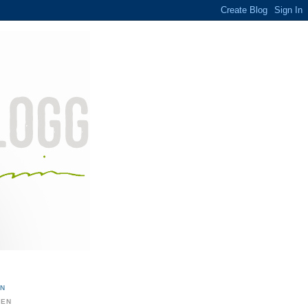
ON
DEN