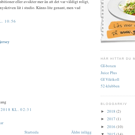
itioner eller avsikter mer än att det var väldigt roligt,
 nyskriven låt i studio. Känns lite genant, men vad
L. 10:56
jersey
HÄR HITTAR DU 
GI-boxen
Juice Plus
GI Viktkoll
52-klubben
iang
BLOGGARKIV
018 KL. 02:31
2018
(2)
►
2017
(1)
►
ar
2016
(10)
►
Startsida
Äldre inlägg
2015
(14)
▼