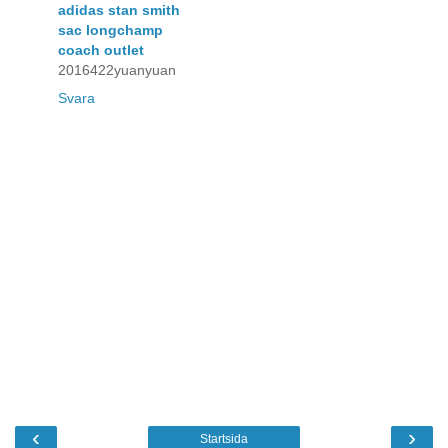
adidas stan smith
sac longchamp
coach outlet
2016422yuanyuan
Svara
‹
›
Startsida