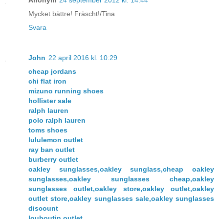
Anonym
24 september 2012 kl. 14:44
Mycket bättre! Fräscht!/Tina
Svara
John
22 april 2016 kl. 10:29
cheap jordans
chi flat iron
mizuno running shoes
hollister sale
ralph lauren
polo ralph lauren
toms shoes
lululemon outlet
ray ban outlet
burberry outlet
oakley sunglasses,oakley sunglass,cheap oakley
sunglasses,oakley sunglasses cheap,oakley
sunglasses outlet,oakley store,oakley outlet,oakley
outlet store,oakley sunglasses sale,oakley sunglasses
discount
louboutin outlet