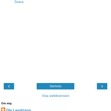
Svara
‹
›
Startsida
Visa webbversion
Om mig
Ola Lauritzson