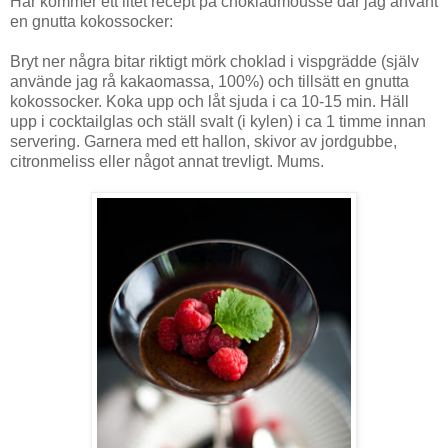
Här kommer ett litet recept på chokladmousse där jag använt
en gnutta kokossocker:
Bryt ner några bitar riktigt mörk choklad i vispgrädde (själv
använde jag rå kakaomassa, 100%) och tillsätt en gnutta
kokossocker. Koka upp och låt sjuda i ca 10-15 min. Häll
upp i cocktailglas och ställ svalt (i kylen) i ca 1 timme innan
servering. Garnera med ett hallon, skivor av jordgubbe,
citronmeliss eller något annat trevligt. Mums.