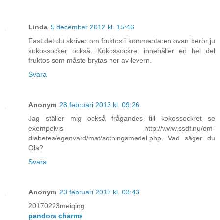
Linda
5 december 2012 kl. 15:46
Fast det du skriver om fruktos i kommentaren ovan berör ju
kokossocker också. Kokossockret innehåller en hel del
fruktos som måste brytas ner av levern.
Svara
Anonym
28 februari 2013 kl. 09:26
Jag ställer mig också frågandes till kokossockret se
exempelvis http://www.ssdf.nu/om-
diabetes/egenvard/mat/sotningsmedel.php. Vad säger du
Ola?
Svara
Anonym
23 februari 2017 kl. 03:43
20170223meiqing
pandora charms