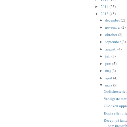
2014
(25)
►
2013
(45)
▼
december
(2)
►
november
(2)
►
oktober
(2)
►
september
(3)
►
augusti
(4)
►
juli
(3)
►
juni
(5)
►
maj
(3)
►
april
(4)
►
mars
(5)
▼
Godisfrosseriet
Vanligaste matr
GI-boxen öppna
Kopia eller ori
Recept på fanta
som passar b