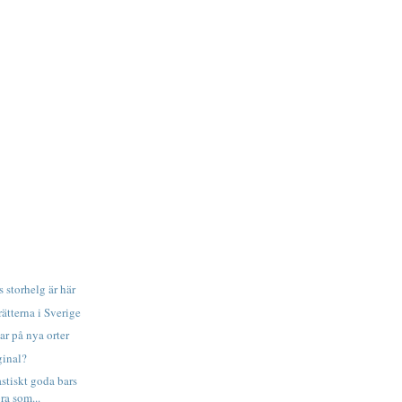
s storhelg är här
ätterna i Sverige
r på nya orter
ginal?
stiskt goda bars
ra som...