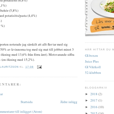
d potatis/ris (6,4%)
6,1%)
llbehör (5,8%)
ed potatis/ris/pasta (4,4%)
%)
1%)
pporten noterade jag särskilt att allt fler tar med sig
: 50% av kvinnorna tog med sig mat till jobbet minst 3
HÄR HITTAR DU 
 ökning med 13,6% från förra året). Motsvarande siffra
GI-boxen
% (en ökning med 15,2%).
Juice Plus
GI Viktkoll
 LAURITZSON
KL.
17:08
52-klubben
ENTARER:
BLOGGARKIV
ar
2018
(2)
►
2017
(1)
►
Startsida
Äldre inlägg
2016
(10)
►
mmentarer till inlägget (Atom)
2015
(14)
►