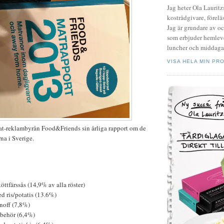
Jag heter Ola Laurit
kostrådgivare, föreläs
Jag är grundare av o
som erbjuder hemleve
luncher och middagar
VISA HELA MIN PRO
mat-reklambyrån Food&Friends sin årliga rapport om de
na i Sverige.
öttfärssås (14,9% av alla röster)
d ris/potatis (13.6%)
noff (7,8%)
lbehör (6,4%)