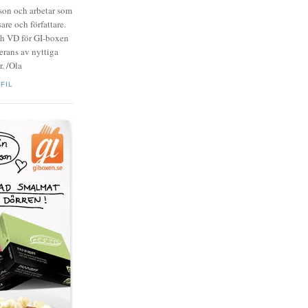
zson och arbetar som
are och författare.
ch VD för GI-boxen
rans av nyttiga
. /Ola
FIL