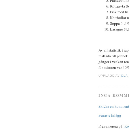
Fläskkött me
Köttgryta (
Fisk med ti
Köttbullar m
Soppa (4,4
Lasagne (4,
Av all statistik i ra
matlåda till jobbet
gånger i veckan (en
för männen var 40
UPPLAGD AV
OLA
INGA KOMM
Skicka en komment
Senaste inlägg
Prenumerera på:
Ko