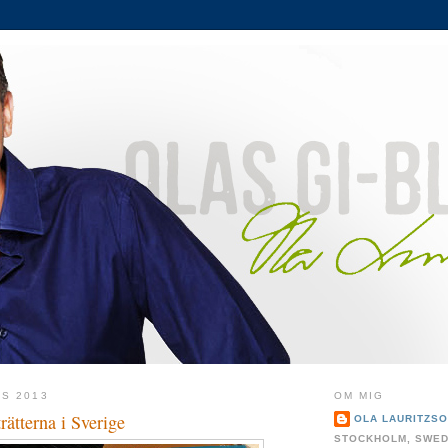
S 2013
OM MIG
rätterna i Sverige
OLA LAURITZS
STOCKHOLM, SWE