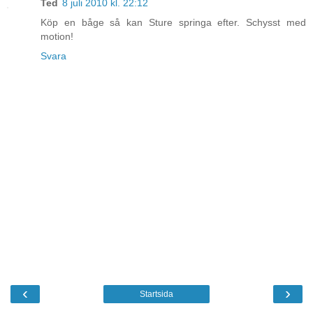
Ted
8 juli 2010 kl. 22:12
Köp en båge så kan Sture springa efter. Schysst med
motion!
Svara
‹
›
Startsida