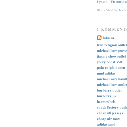
Lyssna: "Ett nutids
UPPLAGD AV
OLA
1 KOMMENT
John
sa...
true religion outlet
michael kors purse
jimmy choo outlet
yeezy boost 350
polo ralph lauren
nmd adidas
michael kors hand
michael kors outle
burberry outlet
burberry uk
hermes belt
coach factory outle
cheap nfl jerseys
cheap air max
adidas nmd