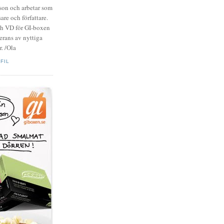
zson och arbetar som
are och författare.
ch VD för GI-boxen
rans av nyttiga
. /Ola
FIL