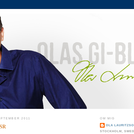
EPTEMBER 2011
OM MIG
 SR
OLA LAURITZS
STOCKHOLM, SWE