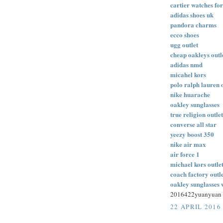
cartier watches for
adidas shoes uk
pandora charms
ecco shoes
ugg outlet
cheap oakleys outl
adidas nmd
micahel kors
polo ralph lauren 
nike huarache
oakley sunglasses
true religion outlet
converse all star
yeezy boost 350
nike air max
air force 1
michael kors outlet
coach factory outl
oakley sunglasses 
2016422yuanyuan
22 APRIL 2016 