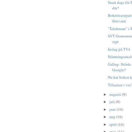
Snart dags för
där?
Bokreleasepart
försvann
"Telefonare" i 
SVT Gomorron 
sept
Inslag på TV4
Stämningsans
Gallup: Störde
Google?
Nu har boken 
Tillsatser i vin
augusti
(9)
►
juli
(9)
►
juni
(10)
►
maj
(16)
►
april
(14)
►
mars
(11)
►