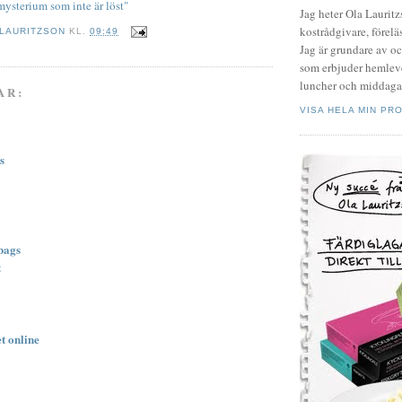
mysterium som inte är löst"
Jag heter Ola Laurit
kostrådgivare, föreläs
 LAURITZSON
KL.
09:49
Jag är grundare av o
som erbjuder hemleve
luncher och middagar
AR:
VISA HELA MIN PRO
s
bags
t
t online