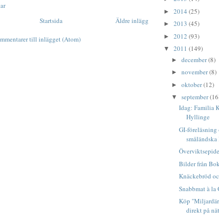
ar
2014
(25)
►
Startsida
Äldre inlägg
2013
(45)
►
2012
(93)
►
mmentarer till inlägget (Atom)
2011
(149)
▼
december
(8)
►
november
(8)
►
oktober
(12)
►
september
(16
▼
Idag: Familia 
Hyllinge
GI-föreläsning
småländska
Överviktsepide
Bilder från B
Knäckebröd oc
Snabbmat à la 
Köp "Miljardä
direkt på nä