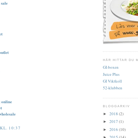
 sale
et
outlet
HÄR HITTAR DU 
GI-boxen
Juice Plus
GI Viktkoll
52-klubben
 online
BLOGGARKIV
et
wholesale
2018
(2)
►
2017
(1)
►
KL. 10:37
2016
(10)
►
2015
(14)
►