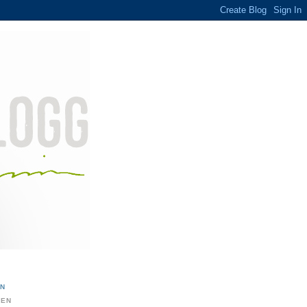
ON
DEN