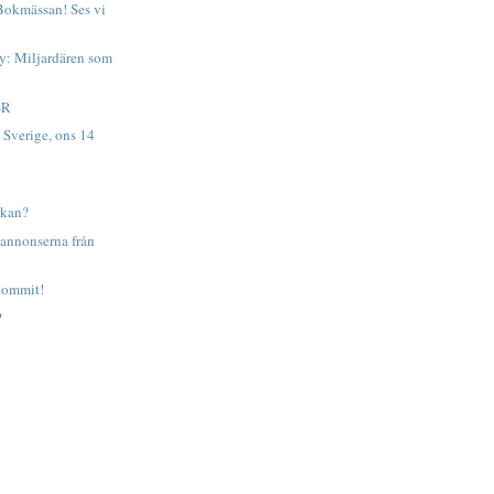
 Bokmässan! Ses vi
y: Miljardären som
SR
Sverige, ons 14
ökan?
 annonserna från
kommit!
?