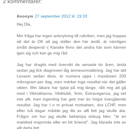
2 kommentarer:
Anonym
27 september 2012 kl. 19:33
Hej Ola,
Min fråga har ingen anknytning till rubriken, men jag hoppas
att det är OK att jag ställer den här ändå...är nämligen
smått desperat:-( Kanske finns det andra här som känner
igen sig och kan ge mig råd:
Jag har dragits med övervikt de senaste tio åren, ända
sedan jag fick diagnosen låg ämnesomsättning. Jag har ätit
Levaxin sedan dess, är numera uppe i maxdosen 200
mikrogram per dag, men märker inga resultat när det gäller
vikten. Min läkare har tjatat på mig länge, rått mig att gå
med i Viktväktarna, Viktklubb, Itrim, Extravaganza, jag vet
inte allt, men ingenting har gett mer än högst övergående
resultat. Jag har t o m prövat motsatsen, dvs LCHF, men
efter två dagar mådde jag illa av allt fett jag skulle äta.
Frågor om hur jag skulle bekämpa sötsug blev: "ät en
matsked majonnäs eller en bit brieost". Jag klarade inte av
allt detta fett.