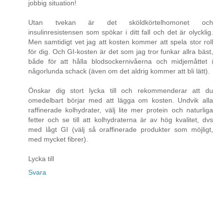
jobbig situation!
Utan tvekan är det sköldkörtelhomonet och
insulinresistensen som spökar i ditt fall och det är olycklig.
Men samtidigt vet jag att kosten kommer att spela stor roll
för dig. Och GI-kosten är det som jag tror funkar allra bäst,
både för att hålla blodsockernivåerna och midjemåttet i
någorlunda schack (även om det aldrig kommer att bli lätt).
Önskar dig stort lycka till och rekommenderar att du
omedelbart börjar med att lägga om kosten. Undvik alla
raffinerade kolhydrater, välj lite mer protein och naturliga
fetter och se till att kolhydraterna är av hög kvalitet, dvs
med lågt GI (välj så oraffinerade produkter som möjligt,
med mycket fibrer).
Lycka till
Svara