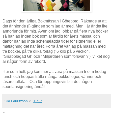
Dags för den årliga Bokmässan i Göteborg. Räknade ut att
det är nionde (!) gången som jag är med. Men i år är det lite
annorlunda för mig. Även om jag jobbar på flera nya böcker
så har jag ingen bok som är färdig för årets mässa, och
därför har jag inga schemalagda tider för signering eller
matlagning det här året. Förra året var jag på mässan med
tre böcker, på tre olika förlag ("6 kilo på 6 veckor",
"Snabblagad GI" och "Miljardären som försvann"), vilket nog
är någon form av rekord.
Hur som helt, jag kommer att vara på mässan fr o m fredag
lunch och hoppas träffa många bokkollegor, vänner och
läsare iallafall. Och förhoppningsvis blir det någon
spontansignering ändå!
Ola Lauritzson
kl.
11:17