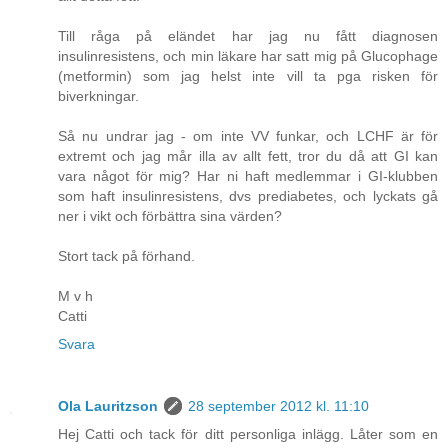
Till råga på eländet har jag nu fått diagnosen
insulinresistens, och min läkare har satt mig på Glucophage
(metformin) som jag helst inte vill ta pga risken för
biverkningar.
Så nu undrar jag - om inte VV funkar, och LCHF är för
extremt och jag mår illa av allt fett, tror du då att GI kan
vara något för mig? Har ni haft medlemmar i GI-klubben
som haft insulinresistens, dvs prediabetes, och lyckats gå
ner i vikt och förbättra sina värden?
Stort tack på förhand.
M v h
Catti
Svara
Ola Lauritzson
28 september 2012 kl. 11:10
Hej Catti och tack för ditt personliga inlägg. Låter som en