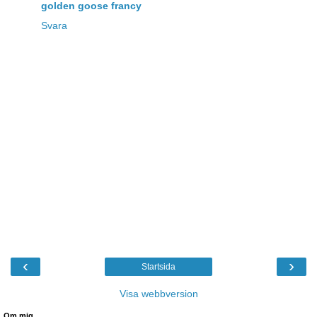
golden goose francy
Svara
‹
›
Startsida
Visa webbversion
Om mig