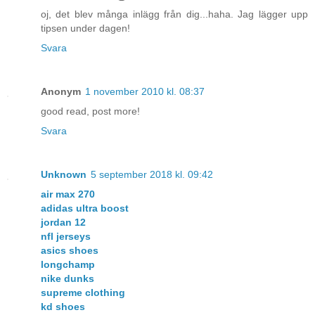
oj, det blev många inlägg från dig...haha. Jag lägger upp
tipsen under dagen!
Svara
Anonym
1 november 2010 kl. 08:37
good read, post more!
Svara
Unknown
5 september 2018 kl. 09:42
air max 270
adidas ultra boost
jordan 12
nfl jerseys
asics shoes
longchamp
nike dunks
supreme clothing
kd shoes