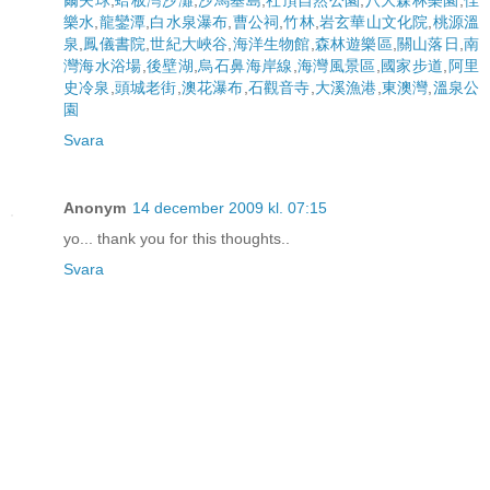
爾夫球
,
蛤板灣沙灘
,
沙馬基島
,
社頂自然公園
,
八大森林樂園
,
佳
樂水
,
龍鑾潭
,
白水泉瀑布
,
曹公祠
,
竹林
,
岩玄華山文化院
,
桃源溫
泉
,
鳳儀書院
,
世紀大峽谷
,
海洋生物館
,
森林遊樂區
,
關山落日
,
南
灣海水浴場
,
後壁湖
,
烏石鼻海岸線
,
海灣風景區
,
國家步道
,
阿里
史冷泉
,
頭城老街
,
澳花瀑布
,
石觀音寺
,
大溪漁港
,
東澳灣
,
溫泉公
園
Svara
Anonym
14 december 2009 kl. 07:15
yo... thank you for this thoughts..
Svara