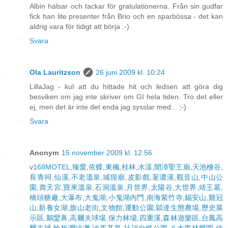
Albin hälsar och tackar för gratulationerna. Från sin gudfar
fick han lite presenter från Brio och en sparbössa - det kan
aldrig vara för tidigt att börja :-)
Svara
Ola Lauritzson
26 juni 2009 kl. 10:24
LillaJag - kul att du hittade hit och ledsen att göra dig
besviken om jag inte skriver om GI hela tiden. Tro det eller
ej, men det är inte det enda jag sysslar med... ;-)
Svara
Anonym
15 november 2009 kl. 12:56
v
168MOTEL
,
臻愛
,
依蝶
,
東楓
,
桂林
,
水漾
,
開漳聖王廟
,
天池檜谷
,
長青祠
,
仙溪
,
不老溫泉
,
城隍廟
,
皮影戲
,
荖濃溪
,
觀音山
,
中山公
園
,
壽天宮
,
寶來溫泉
,
石洞溫泉
,
月世界
,
太陽谷
,
大世界
,
靖王墓
,
橋頭糖廠
,
大瀑布
,
大鬼湖
,
小鬼湖內門
,
南海紫竹寺
,
錫安山
,
雞冠
山
,
新養女湖
,
旗山老街
,
文物館
,
運動公園
,
穎達生態農場
,
歷史展
示區
,
鵝鑾鼻
,
高爾夫球場
,
保力林場
,
四重溪
,
森林遊樂區
,
台鳳高