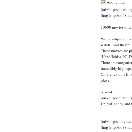
Anonym sa...
[url=http://pitts
[img]http://i048.r
10608 movies of sc
We be subjected to 
watch! And they're 
These movies are p
(HandHelds), PC, D
There are categoric
incredibly high spe
Only click on a lin
player.
[size=4]
[url=http://pitts
Up[/url] today and 
[url=http://movies.
[img]http://i038.ra