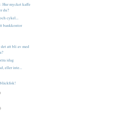
: Hur mycket kaffe
er du?
 och cykel...
ett bankkontor
r det att bli av med
ga?
xtra idag
, eller inte...
 bläckfisk!
)
)