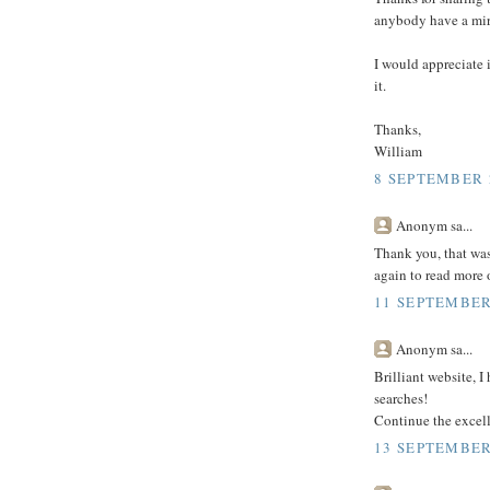
anybody have a mirr
I would appreciate 
it.
Thanks,
William
8 SEPTEMBER 2
Anonym sa...
Thank you, that was
again to read more o
11 SEPTEMBER 
Anonym sa...
Brilliant website, 
searches!
Continue the excel
13 SEPTEMBER 