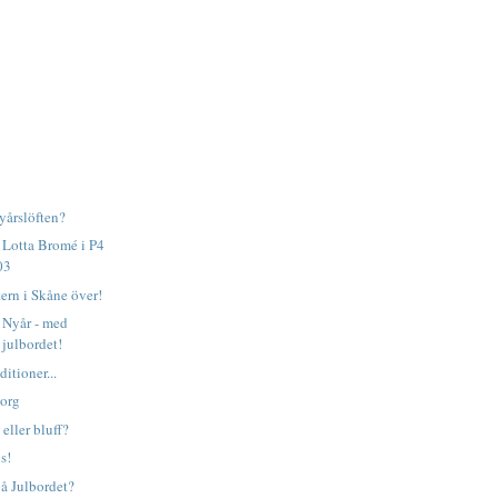
yårslöften?
 Lotta Bromé i P4
03
tern i Skåne över!
l Nyår - med
n julbordet!
ditioner...
borg
 eller bluff?
s!
på Julbordet?