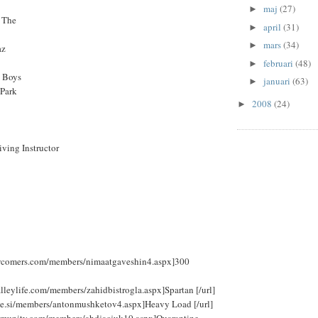
maj
(27)
►
 The
april
(31)
►
mars
(34)
►
az
februari
(48)
►
h Boys
januari
(63)
►
 Park
2008
(24)
►
iving Instructor
ewcomers.com/members/nimaatgaveshin4.aspx]300
alleylife.com/members/zahidbistrogla.aspx]Spartan [/url]
ge.si/members/antonmushketov4.aspx]Heavy Load [/url]
ommunity.com/members/ahdjacjuk10.aspx]Quarantine