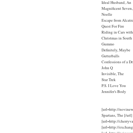
Ideal Husband, An
Magnificent Seven,
Noelle
Escape from Alcatr
Quest For Fire
Riding in Cars wit
Christmas in South
Gummo
Definitely, Maybe
Gutterballs
Confessions of a Dr
John Q
Invisible, The
Star Trek
P.S. I Love You
Jennifer's Body
[url=http://novin
Spartans, The [/url]
[url=http://cherryv
[url=http://exchan
[url=http://nsigc