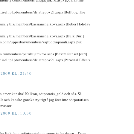
cc.isel.ipl.pt/members/ilijatrepov21.aspx]Bellboy, The
rfamily.biz/members/kassianshelkovi.aspx]Heber Holiday
family.biz/members/kassianshelkovi.aspx]Hulk [/url]
ew.com/upperbay/members/sajfuddinpamfi.aspx]Six
w.ru/members/patrikijamvros.aspx]Before Sunset [/url]
c.isel.ipl.pt/members/ilijatrepov21.aspx]Personal Effects
009 KL. 21:40
n amerikanska! Kalkon, sötpotatis, gelé och sås. Så
lt och kanske ganska nyttigt? jag äter inte sötpotatisen
 massor!
009 KL. 10:30
the link, but unfortunately it seems to be down... Does