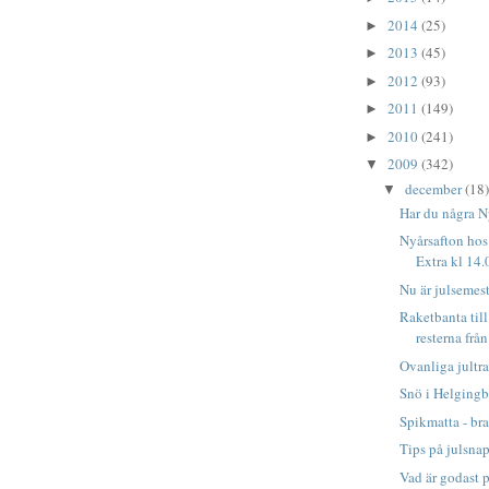
2014
(25)
►
2013
(45)
►
2012
(93)
►
2011
(149)
►
2010
(241)
►
2009
(342)
▼
december
(18)
▼
Har du några N
Nyårsafton hos
Extra kl 14.
Nu är julsemes
Raketbanta til
resterna frå
Ovanliga jultra
Snö i Helging
Spikmatta - bra
Tips på julsnap
Vad är godast 