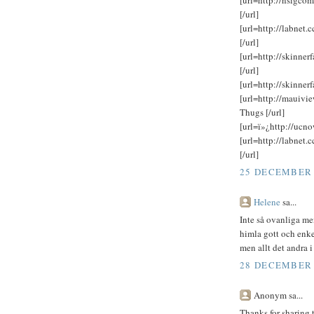
[/url]
[url=http://labnet.
[/url]
[url=http://skinne
[/url]
[url=http://skinner
[url=http://mauivi
Thugs [/url]
[url=ï»¿http://ucno
[url=http://labnet.c
[/url]
25 DECEMBER 2
Helene
sa...
Inte så ovanliga me
himla gott och enke
men allt det andra i
28 DECEMBER 2
Anonym sa...
Thanks for sharing 