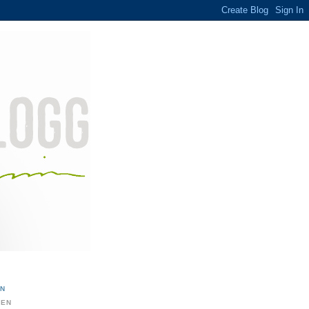
ON
DEN