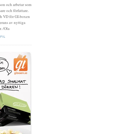
zson och arbetar som
are och författare.
ch VD för GI-boxen
rans av nyttiga
. /Ola
FIL