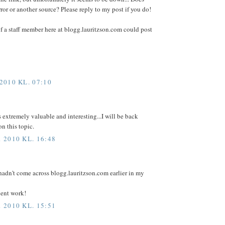
or or another source? Please reply to my post if you do!
if a staff member here at blogg.lauritzson.com could post
010 KL. 07:10
 extremely valuable and interesting...I will be back
n this topic.
2010 KL. 16:48
I hadn't come across blogg.lauritzson.com earlier in my
lent work!
2010 KL. 15:51