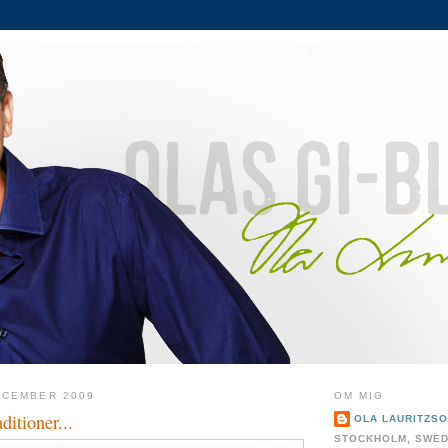
ECEMBER 2009
OM MIG
ditioner...
OLA LAURITZS
STOCKHOLM, SWE