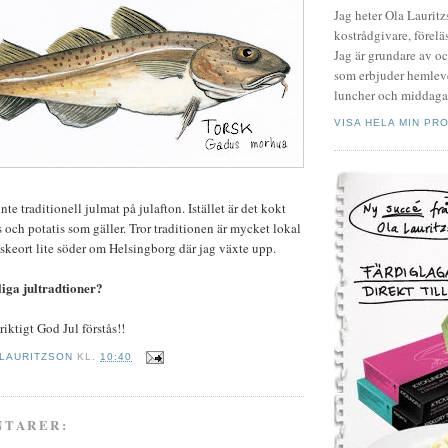
Jag heter Ola Laurit
kostrådgivare, föreläs
Jag är grundare av o
som erbjuder hemleve
luncher och middagar
VISA HELA MIN PRO
inte traditionell julmat på julafton. Istället är det kokt
 och potatis som gäller. Tror traditionen är mycket lokal
fiskeort lite söder om Helsingborg där jag växte upp.
iga jultradtioner?
 riktigt God Jul förstås!!
 LAURITZSON
KL.
10:40
NTARER: