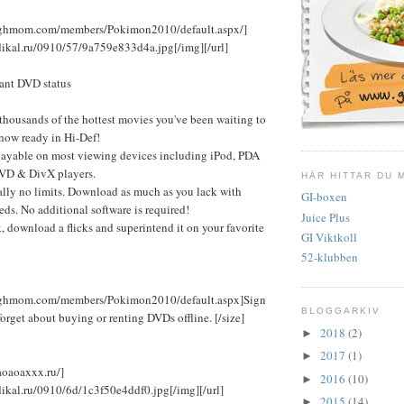
burghmom.com/members/Pokimon2010/default.aspx/]
adikal.ru/0910/57/9a759e833d4a.jpg[/img][/url]
ant DVD status
thousands of the hottest movies you've been waiting to
now ready in Hi-Def!
layable on most viewing devices including iPod, PDA
VD & DivX players.
HÄR HITTAR DU 
ally no limits. Download as much as you lack with
GI-boxen
eds. No additional software is required!
Juice Plus
k, download a flicks and superintend it on your favorite
GI Viktkoll
52-klubben
burghmom.com/members/Pokimon2010/default.aspx]Sign
BLOGGARKIV
forget about buying or renting DVDs offline. [/size]
2018
(2)
►
2017
(1)
►
aoaoaxxx.ru/]
2016
(10)
►
dikal.ru/0910/6d/1c3f50e4ddf0.jpg[/img][/url]
2015
(14)
►