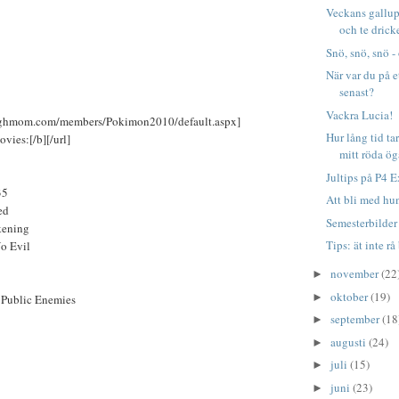
Veckans gallup
och te drick
Snö, snö, snö -
När var du på 
senast?
Vackra Lucia!
burghmom.com/members/Pokimon2010/default.aspx]
Hur lång tid ta
ies:[/b][/url]
mitt röda ö
Jultips på P4 E
35
Att bli med hund
ed
Semesterbilder
kening
Tips: ät inte rå
No Evil
november
(22
►
oktober
(19)
►
Public Enemies
september
(18
►
augusti
(24)
►
juli
(15)
►
juni
(23)
►