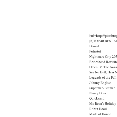
[url=http://pitts
[b]TOP 40 BEST Mov
Dismal
Pufnstuf
Nightmare City 20
Brideshead Revisit
Omen IV: The Awa
See No Evil, Hear 
Legends of the Fall
Johnny English
Superman/Batman: 
Nancy Drew
Quicksand
Mr. Bean's Holiday
Robin Hood
Made of Honor