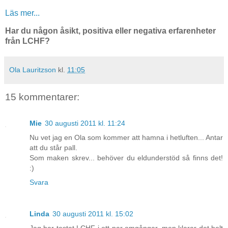
Läs mer...
Har du någon åsikt, positiva eller negativa erfarenheter
från LCHF?
Ola Lauritzson
kl.
11:05
15 kommentarer:
Mie
30 augusti 2011 kl. 11:24
Nu vet jag en Ola som kommer att hamna i hetluften... Antar
att du står pall.
Som maken skrev... behöver du eldunderstöd så finns det!
:)
Svara
Linda
30 augusti 2011 kl. 15:02
Jag har testat LCHF i ett par omgångar, men klarar det helt