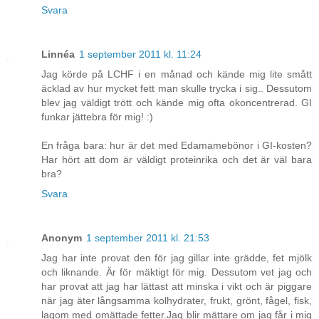
Svara
Linnéa
1 september 2011 kl. 11:24
Jag körde på LCHF i en månad och kände mig lite smått
äcklad av hur mycket fett man skulle trycka i sig.. Dessutom
blev jag väldigt trött och kände mig ofta okoncentrerad. GI
funkar jättebra för mig! :)
En fråga bara: hur är det med Edamamebönor i GI-kosten?
Har hört att dom är väldigt proteinrika och det är väl bara
bra?
Svara
Anonym
1 september 2011 kl. 21:53
Jag har inte provat den för jag gillar inte grädde, fet mjölk
och liknande. Är för mäktigt för mig. Dessutom vet jag och
har provat att jag har lättast att minska i vikt och är piggare
när jag äter långsamma kolhydrater, frukt, grönt, fågel, fisk,
lagom med omättade fetter.Jag blir mättare om jag får i mig