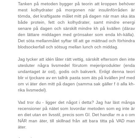
Tanken på metoden bygger på teorin att kroppen behöver
mest kolhydrater på morgonen när insulinförråden är
tömda, det kraftigaste målet mitt på dagen när man ska äta
både protein, fett och kolhydrater, samt mindre energi
senare på dagen och särskilt mindre kh på kvällen (därav
den lättare middagen med grönsaker som enda kh-källa).
Det söta mellanmålet syftar till att ge mättnad och förhindra
blodsockerfall och sötsug mellan lunch och middag.
Jag tycker att idén låter rätt vettig, särskilt eftersom den inte
utesluter några livsmedel förutom mejeriprodukter (enda
undantaget är ost), godis och bakverk. Enligt denna teori
blir vi tjockare av en tallrik pasta som äts på kvällen jmf med
om vi äter den mitt på dagen (samma sak gäller f ö alla kh-
rika livsmedel).
Vad tror du - ligger det något i detta? Jag har läst många
recensioner på nätet som lovordar metoden som eg inte är
en diet utan en livsstil, precis som GI. Det handlar m a o om
NÄR man äter, till skillnad från att bara titta på VAD man
äter.