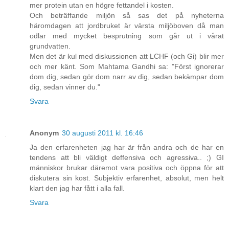
mer protein utan en högre fettandel i kosten.
Och beträffande miljön så sas det på nyheterna
häromdagen att jordbruket är värsta miljöboven då man
odlar med mycket besprutning som går ut i vårat
grundvatten.
Men det är kul med diskussionen att LCHF (och Gi) blir mer
och mer känt. Som Mahtama Gandhi sa: "Först ignorerar
dom dig, sedan gör dom narr av dig, sedan bekämpar dom
dig, sedan vinner du."
Svara
Anonym
30 augusti 2011 kl. 16:46
Ja den erfarenheten jag har är från andra och de har en
tendens att bli väldigt deffensiva och agressiva.. ;) GI
människor brukar däremot vara positiva och öppna för att
diskutera sin kost. Subjektiv erfarenhet, absolut, men helt
klart den jag har fått i alla fall.
Svara