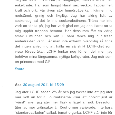
enkelt inte. Har som längst klarat sex veckor. Tappar helt
kraft och ork. Får även stor humörpåverkan, känner mig
nedstämd, grinig och likgiltig. Jag har aldrig lidit av
sockersug, så det är inte sockerabstinens. Träna har inte
varit att tänka på, jag har varit glad om jag ens klarat att ta
mig uppför trappan hemma. Har dessutom fått en vidrig
smak i munnen och kan ju bara tänka mig hur fräsh
andedräkten varit... Är man inte extremt överviktig så finns
det ingen anledning att hålla en så strikt LCHF-diet som
vissa förespråkar. LCHF funkar nog för en del, men jag
behöver mina långsamma, nyttiga kolhydrater. Jag mår som
en prinsessa med GI!
Svara
Åse
30 augusti 2011 kl. 15:29
Jag äter LCHF sedan 2½ år och jag tycker inte att jag äter
mer kött än förut. Journalisterna visar att nötkött just är
"värst", men jag äter mer fläsk o fågel än nöt. Dessutom
äter jag mer grönsaker än förut o mer varierade. Inte bara
"standardsalladen":sallad, tomat o gurka. LCHF står inte för