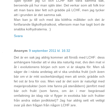
Själv tycker jag GI och LCHF kan vara samma sak,
beroende på hur man själv äter. Det verkar som att folk tror
att man bara äter fett och grädde på LCHF, men jag tycker
att i grunden är det samma sak.
Man kan ju till och med äta köttfria måltider och det är
fortfarande lågkolhydratkost, eftersom man har tagit bort de
snabba kolhydraterna. :)
Svara
Anonym
9 september 2011 kl. 16:32
Det är en sak jag aldrig kommer att förstå med LCHF: dess
anhängare hävdar att vi ska äta naturlig mat, dvs den mat vi
åt i evolutionens början och som vi är skapta för. Men så
säger de i nästa andetag att vi ska undvika frukt (och även
bär om vi är mkt sockerkänsliga) men att smör, grädde och
fet ost är bra för oss. Men vad är det som är naturligt med
mejeriprodukter (som inte fanns på stenåldern) jämfört med
bär och frukt (som fanns, om än i mer begränsad
omfattning än idag när vi flyger in exotiska bär och frukter
från andra sidan jordklotet)? Jag har aldrig sett ett vettigt
svar på den frågan från någon LCHF:are.