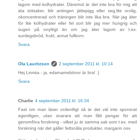
lagom med kolhydrater. Däremot är det inte bra för mig att
äta sötsaker, blir antingen jättepigg eller seg,lite orolig,
okoncentrerad och träningen blir inte lika bra. När jag äter
för lite kolhydrater eller fel sort blir jag mer hungrig och
sugen på onyttigt än om jag äter lagom av t.ex.
surdegsbröd, frukt, annat fullkorn.
Svara
Ola Lauritzson
2 september 2011 kl. 10:14
Hej Linnéa - ja, edamamebönor är bra! :)
Svara
Charlie
4 september 2011 kl. 16:34
Fast om man läser ordentligt så är det väl inte sponsrat
egentligen, utan snarare att man fått pengar för att
genomföra forskning - vilket ju är samma sak som t.ex. med
forskning när det gäller fettsnåla produkter, margarin osv.