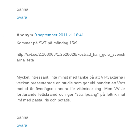
Sanna
Svara
Anonym
9 september 2011 kl. 16:41
Kommer på SVT på måndag 15/9:
http://svt.se/2.108068/1.2528028/kostrad_kan_gora_svensk
arna_feta
Mycket intressant, inte minst med tanke på att Viktväktarna i
veckan presenterade en studie som ger vid handen att VV:s
metod är överlägsen andra för viktminskning. Men VV är
fortfarande fettskrämd och ger "straffpoäng" på fettrik mat
jmf med pasta, ris och potatis.
Sanna
Svara