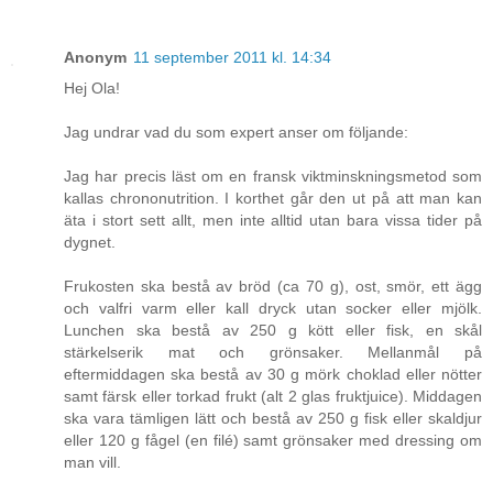
Anonym
11 september 2011 kl. 14:34
Hej Ola!
Jag undrar vad du som expert anser om följande:
Jag har precis läst om en fransk viktminskningsmetod som
kallas chrononutrition. I korthet går den ut på att man kan
äta i stort sett allt, men inte alltid utan bara vissa tider på
dygnet.
Frukosten ska bestå av bröd (ca 70 g), ost, smör, ett ägg
och valfri varm eller kall dryck utan socker eller mjölk.
Lunchen ska bestå av 250 g kött eller fisk, en skål
stärkelserik mat och grönsaker. Mellanmål på
eftermiddagen ska bestå av 30 g mörk choklad eller nötter
samt färsk eller torkad frukt (alt 2 glas fruktjuice). Middagen
ska vara tämligen lätt och bestå av 250 g fisk eller skaldjur
eller 120 g fågel (en filé) samt grönsaker med dressing om
man vill.