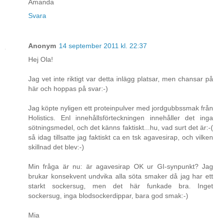
Amanda
Svara
Anonym
14 september 2011 kl. 22:37
Hej Ola!
Jag vet inte riktigt var detta inlägg platsar, men chansar på
här och hoppas på svar:-)
Jag köpte nyligen ett proteinpulver med jordgubbssmak från
Holistics. Enl innehållsförteckningen innehåller det inga
sötningsmedel, och det känns faktiskt...hu, vad surt det är:-(
så idag tillsatte jag faktiskt ca en tsk agavesirap, och vilken
skillnad det blev:-)
Min fråga är nu: är agavesirap OK ur GI-synpunkt? Jag
brukar konsekvent undvika alla söta smaker då jag har ett
starkt sockersug, men det här funkade bra. Inget
sockersug, inga blodsockerdippar, bara god smak:-)
Mia