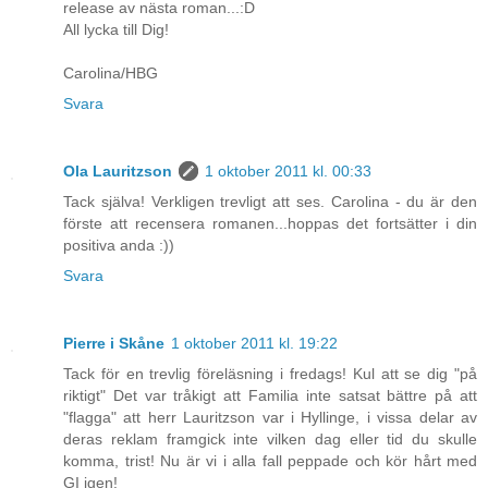
release av nästa roman...:D
All lycka till Dig!
Carolina/HBG
Svara
Ola Lauritzson
1 oktober 2011 kl. 00:33
Tack själva! Verkligen trevligt att ses. Carolina - du är den
förste att recensera romanen...hoppas det fortsätter i din
positiva anda :))
Svara
Pierre i Skåne
1 oktober 2011 kl. 19:22
Tack för en trevlig föreläsning i fredags! Kul att se dig "på
riktigt" Det var tråkigt att Familia inte satsat bättre på att
"flagga" att herr Lauritzson var i Hyllinge, i vissa delar av
deras reklam framgick inte vilken dag eller tid du skulle
komma, trist! Nu är vi i alla fall peppade och kör hårt med
GI igen!