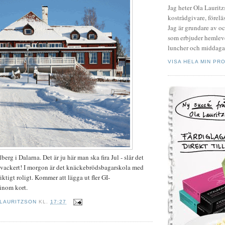
Jag heter Ola Laurit
kostrådgivare, föreläs
Jag är grundare av o
som erbjuder hemleve
luncher och middagar
VISA HELA MIN PRO
berg i Dalarna. Det är ju här man ska fira Jul - slår det
t vackert! I morgon är det knäckebrödsbagarskola med
iktigt roligt. Kommer att lägga ut fler GI-
inom kort.
 LAURITZSON
KL.
17:27