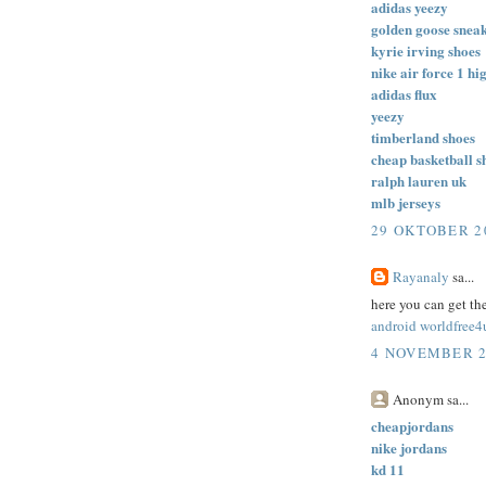
adidas yeezy
golden goose snea
kyrie irving shoes
nike air force 1 hi
adidas flux
yeezy
timberland shoes
cheap basketball s
ralph lauren uk
mlb jerseys
29 OKTOBER 20
Rayanaly
sa...
here you can get th
android
worldfree4
4 NOVEMBER 20
Anonym sa...
cheapjordans
nike jordans
kd 11