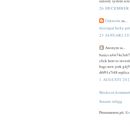
sensory system scie
26 DECEMBER 2
Unknown
sa...
descargar lucky pa
23 JANUARI 20
Anonym sa...
basics n4w74e3e6
click here to inve
bags new york g4j5
d6f91z7t48 replica
1 AUGUSTI 202
Skicka en komment
Senaste inlägg
Prenumerera på:
Ko