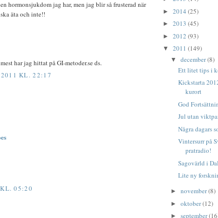
en hormonsjukdom jag har, men jag blir så frusterad när
2014
(25)
►
 ska äta och inte!!
2013
(45)
►
2012
(93)
►
2011
(149)
▼
december
(8)
▼
t mest har jag hittat på GI-metoder.se ds.
Ett litet tips i 
011 KL. 22:17
Kickstarta 201
kurort
God Fortsättni
Jul utan viktp
Några dagars so
oes
Vintersurr på 
pratradio!
Sagovärld i Da
Lite ny forskn
KL. 05:20
november
(8)
►
oktober
(12)
►
september
(16
►