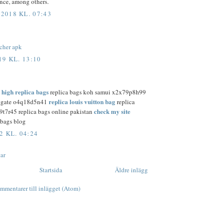
nce, among others.
018 KL. 07:43
tcher apk
19 KL. 13:10
high replica bags
7
replica bags koh samui x2x79p8h99
replica louis vuitton bag
stigate o4q18d5n41
replica
check my site
9t7r45 replica bags online pakistan
 bags blog
2 KL. 04:24
ar
Startsida
Äldre inlägg
mmentarer till inlägget (Atom)