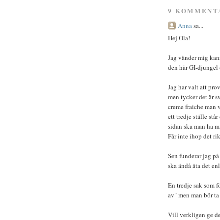
9 KOMMENT
Anna
sa...
Hej Ola!
Jag vänder mig kansk
den här GI-djungel o
Jag har valt att pro
men tycker det är sv
creme fraiche man v
ett tredje ställe st
sidan ska man ha mi
Får inte ihop det ri
Sen funderar jag på 
ska ändå äta det enl
En tredje sak som fö
av" men man bör ta 
Vill verkligen ge de