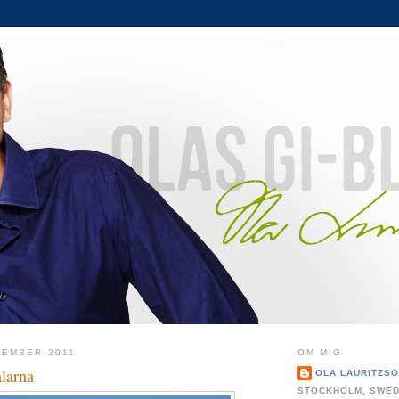
CEMBER 2011
OM MIG
alarna
OLA LAURITZS
STOCKHOLM, SWE