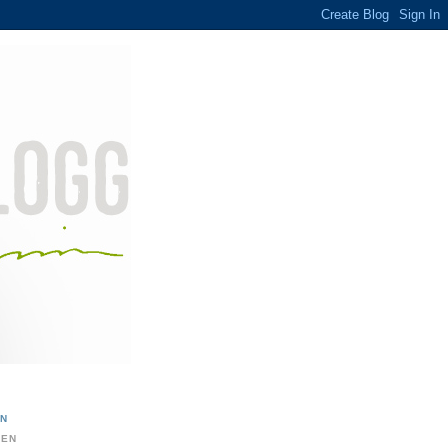
ON
DEN