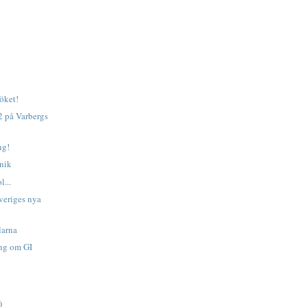
köket!
2 på Varbergs
ng!
anik
l...
Sveriges nya
larna
ing om GI
)