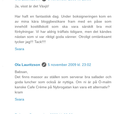
Ja, visst är det Växjö!
Har haft en fantastisk dag. Under boksigneringen kom en
av mina kära bloggbesökare fram med en påse som
innehöll kosttillskott som ska vara särskilt bra mot
förkylningar. Vi har aldrig träffats tidigare, men det kändes
nästan som vi var riktigt goda vänner. Otroligt omtänksamt
tycker jag!!! Tack!!!!
Svara
Ola Lauritzson
5 november 2009 kl. 23:02
Babsan,
Det finns massor av ställen som serverar bra sallader och
goda luncher som också är nyttiga. Om ni är på Ö-malm
kanske Cafe Crème på Nybrogatan kan vara ett alternativ?
kram
Svara