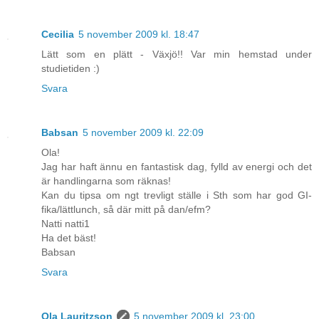
Cecilia
5 november 2009 kl. 18:47
Lätt som en plätt - Växjö!! Var min hemstad under
studietiden :)
Svara
Babsan
5 november 2009 kl. 22:09
Ola!
Jag har haft ännu en fantastisk dag, fylld av energi och det
är handlingarna som räknas!
Kan du tipsa om ngt trevligt ställe i Sth som har god GI-
fika/lättlunch, så där mitt på dan/efm?
Natti natti1
Ha det bäst!
Babsan
Svara
Ola Lauritzson
5 november 2009 kl. 23:00