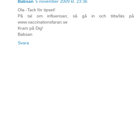
Babsan
5 november 2009 kl. 23:36
Ola -Tack för tipset!
På tal om influensan, så gå in och titta/läs på
www.vaccinationsfaran.se
Kram på Dig!
Babsan
Svara