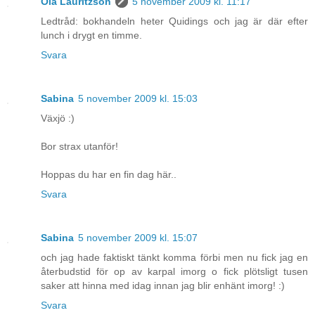
Ola Lauritzson
5 november 2009 kl. 11:17
Ledtråd: bokhandeln heter Quidings och jag är där efter
lunch i drygt en timme.
Svara
Sabina
5 november 2009 kl. 15:03
Växjö :)
Bor strax utanför!
Hoppas du har en fin dag här..
Svara
Sabina
5 november 2009 kl. 15:07
och jag hade faktiskt tänkt komma förbi men nu fick jag en
återbudstid för op av karpal imorg o fick plötsligt tusen
saker att hinna med idag innan jag blir enhänt imorg! :)
Svara