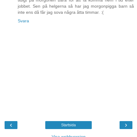
jobbet. Sen på helgerna så har jag morgonpigga barn så
inte ens då får jag sova några åtta timmar. :(
Svara
‹
›
Startsida
Visa webbversion