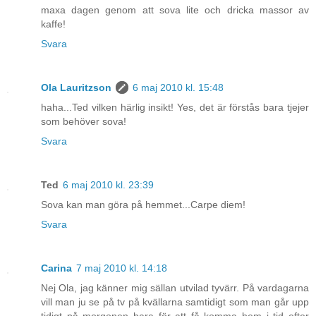
maxa dagen genom att sova lite och dricka massor av
kaffe!
Svara
Ola Lauritzson
6 maj 2010 kl. 15:48
haha...Ted vilken härlig insikt! Yes, det är förstås bara tjejer
som behöver sova!
Svara
Ted
6 maj 2010 kl. 23:39
Sova kan man göra på hemmet...Carpe diem!
Svara
Carina
7 maj 2010 kl. 14:18
Nej Ola, jag känner mig sällan utvilad tyvärr. På vardagarna
vill man ju se på tv på kvällarna samtidigt som man går upp
tidigt på morgonen bara för att få komma hem i tid efter