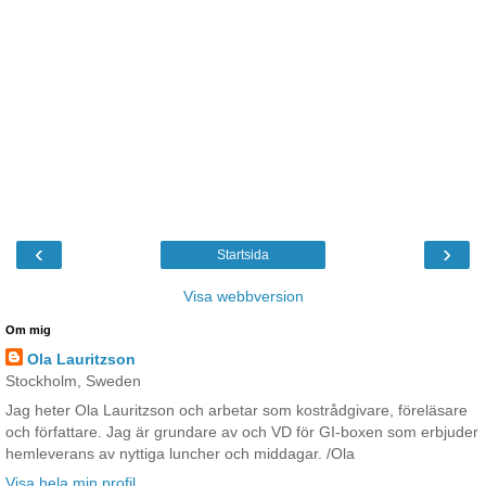
‹
›
Startsida
Visa webbversion
Om mig
Ola Lauritzson
Stockholm, Sweden
Jag heter Ola Lauritzson och arbetar som kostrådgivare, föreläsare
och författare. Jag är grundare av och VD för GI-boxen som erbjuder
hemleverans av nyttiga luncher och middagar. /Ola
Visa hela min profil