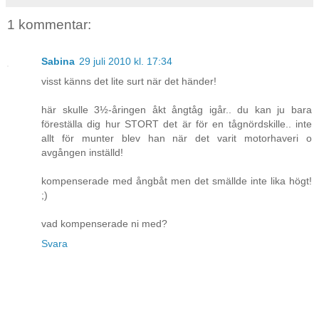
1 kommentar:
Sabina
29 juli 2010 kl. 17:34
visst känns det lite surt när det händer!
här skulle 3½-åringen åkt ångtåg igår.. du kan ju bara
föreställa dig hur STORT det är för en tågnördskille.. inte
allt för munter blev han när det varit motorhaveri o
avgången inställd!
kompenserade med ångbåt men det smällde inte lika högt!
;)
vad kompenserade ni med?
Svara