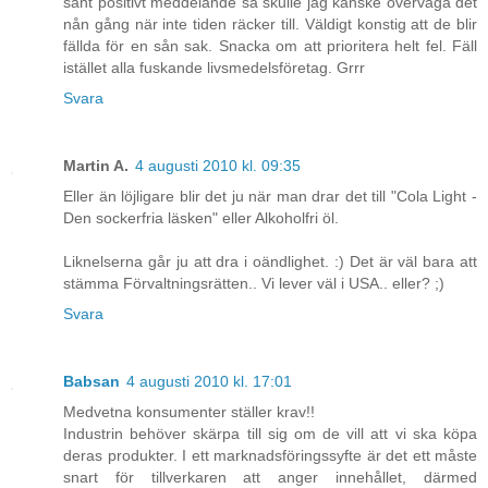
sånt positivt meddelande så skulle jag kanske överväga det
nån gång när inte tiden räcker till. Väldigt konstig att de blir
fällda för en sån sak. Snacka om att prioritera helt fel. Fäll
istället alla fuskande livsmedelsföretag. Grrr
Svara
Martin A.
4 augusti 2010 kl. 09:35
Eller än löjligare blir det ju när man drar det till "Cola Light -
Den sockerfria läsken" eller Alkoholfri öl.
Liknelserna går ju att dra i oändlighet. :) Det är väl bara att
stämma Förvaltningsrätten.. Vi lever väl i USA.. eller? ;)
Svara
Babsan
4 augusti 2010 kl. 17:01
Medvetna konsumenter ställer krav!!
Industrin behöver skärpa till sig om de vill att vi ska köpa
deras produkter. I ett marknadsföringssyfte är det ett måste
snart för tillverkaren att anger innehållet, därmed