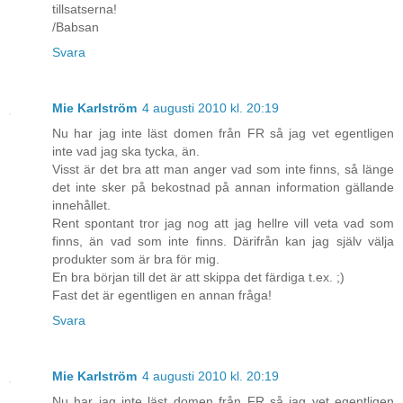
tillsatserna!
/Babsan
Svara
Mie Karlström
4 augusti 2010 kl. 20:19
Nu har jag inte läst domen från FR så jag vet egentligen
inte vad jag ska tycka, än.
Visst är det bra att man anger vad som inte finns, så länge
det inte sker på bekostnad på annan information gällande
innehållet.
Rent spontant tror jag nog att jag hellre vill veta vad som
finns, än vad som inte finns. Därifrån kan jag själv välja
produkter som är bra för mig.
En bra början till det är att skippa det färdiga t.ex. ;)
Fast det är egentligen en annan fråga!
Svara
Mie Karlström
4 augusti 2010 kl. 20:19
Nu har jag inte läst domen från FR så jag vet egentligen