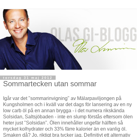
torsdag 31 maj 2012
Sommartecken utan sommar
Igår var det "sommarinvigning" av Mälarpaviljongen på
Kungsholmen och i kväll var det dags för lansering av en ny
low carb öl på en annan brygga - i det numera rikskända
Solsidan, Saltsjöbaden - inte en slump förstås eftersom ölen
heter just "Solsidan". Ölen innehåller ungefär hälften så
mycket kolhydrater och 33% färre kalorier än en vanlig öl.
Smaken då? Jo, riktigt bra tycker jag. Definitivt ett alternativ