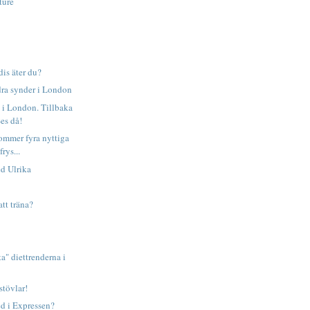
ture
is äter du?
ra synder i London
i London. Tillbaka
es då!
ommer fyra nyttiga
frys...
d Ulrika
att träna?
ta" diettrenderna i
tövlar!
ed i Expressen?