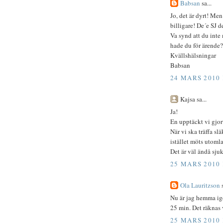
Babsan
sa...
Jo, det är dyrt! Me
billigare! De´e SJ d
Va synd att du inte
hade du för ärende?
Kvällshälsningar
Babsan
24 MARS 2010 
Kajsa sa...
Ja!
En upptäckt vi gjor
När vi ska träffa sl
istället möts utoml
Det är väl ändå sjuk
25 MARS 2010 
Ola Lauritzson
s
Nu är jag hemma ig
25 min. Det räknas v
25 MARS 2010 