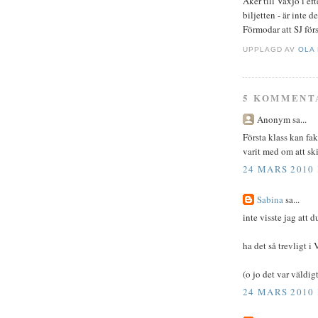
Åker till Växjö i ef
biljetten - är inte d
Förmodar att SJ förs
UPPLAGD AV
OLA
5 KOMMENT
Anonym sa...
Första klass kan fakt
varit med om att ski
24 MARS 2010 
Sabina
sa...
inte visste jag att 
ha det så trevligt i
(o jo det var väldig
24 MARS 2010 