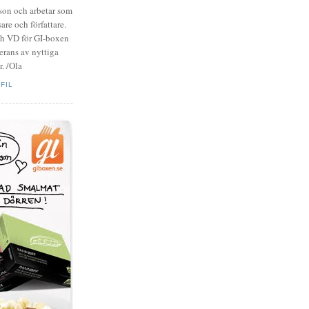
zson och arbetar som
are och författare.
ch VD för GI-boxen
rans av nyttiga
. /Ola
FIL