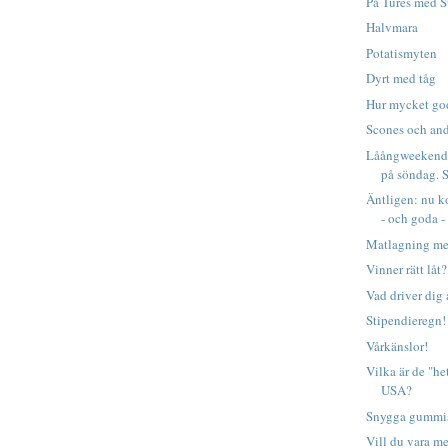
På Tures med S
Halvmara
Potatismyten
Dyrt med tåg
Hur mycket god
Scones och and
Låångweekend 
på söndag. S
Äntligen: nu k
- och goda - 
Matlagning me
Vinner rätt låt?
Vad driver dig 
Stipendieregn!
Vårkänslor!
Vilka är de "he
USA?
Snygga gummis
Vill du vara m