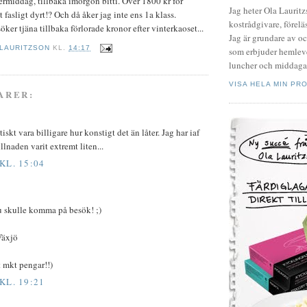
termiddag, tillbaka imorgon bitti. Över 1800 kr för
Jag heter Ola Laurit
et fasligt dyrt!? Och då åker jag inte ens 1a klass.
kostrådgivare, föreläs
öker tjäna tillbaka förlorade kronor efter vinterkaoset...
Jag är grundare av o
 LAURITZSON
KL.
14:17
som erbjuder hemleve
luncher och middagar
VISA HELA MIN PRO
ARER:
iskt vara billigare hur konstigt det än låter. Jag har iaf
llnaden varit extremt liten...
KL. 15:04
du skulle komma på besök! ;)
 Växjö
t mkt pengar!!)
KL. 19:21