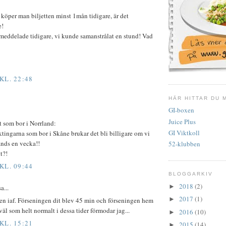
n köper man biljetten minst 1mån tidigare, är det
e!
 meddelade tidigare, vi kunde samanstrålat en stund! Vad
KL. 22:48
HÄR HITTAR DU 
GI-boxen
Juice Plus
t som bor i Norrland:
GI Viktkoll
äktingarna som bor i Skåne brukar det bli billigare om vi
ands en vecka!!
52-klubben
t?!
KL. 09:44
BLOGGARKIV
2018
(2)
►
a...
2017
(1)
►
en iaf. Förseningen dit blev 45 min och förseningen hem
äl som helt normalt i dessa tider förmodar jag...
2016
(10)
►
KL. 15:21
2015
(14)
►