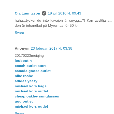
Ola Lauritzson
19 juli 2010 kl. 09:43
haha...tycker du inte kavajen är snygg...?! Kan avslöja att
den är inhandlad på Myrornas för 50 kr.
Svara
Anonym
23 februari 2017 kl. 03:38
20170223meiqing
louboutin
coach outlet store
canada goose outlet
nike roshe
adidas yeezy
michael kors bags
michael kors outlet
cheap oakley sunglasses
ugg outlet
michael kors outlet
Svara