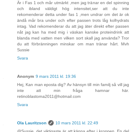
Är i Fas 1 och mår utmärkt ,men jag tränar en del spinning
och ibland väldigt hög intensitet,ser att du inte
rekomenderar detta under fas 1 ,men undrar om det är ok
ändå mår bra under och efter passen trots låg kolhydrats
intag. Vad rekomenderar du att jag äter direkt efter passen
nåt jag kan ha med mig i väskan kanske proteindrink att
blanda med vatten men vilken sort skall jag använda? Tror
du att förbränningen minskar om man tränar hårt. Mvh
Sussie
Svara
Anonym
9 mars 2011 kl. 19:36
Hej, Kan man eposta dig? Av hänsyn till min familj så vill jag
inte att min fråga hamnar här.
retinoblastoma2011@hotmail.com
Svara
Ola Lauritzson
10 mars 2011 kl. 22:49
@Sussie, det viktigaste är att känna efter i kroppen. En del