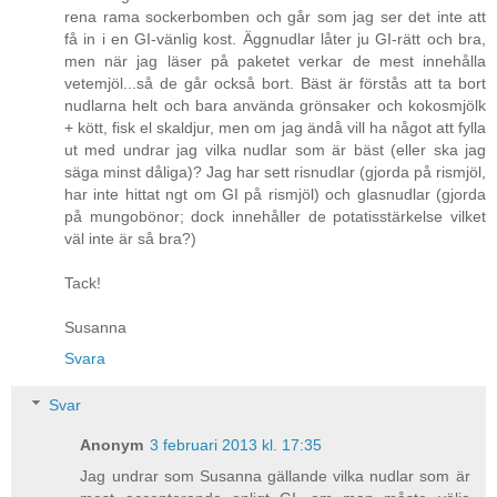
rena rama sockerbomben och går som jag ser det inte att
få in i en GI-vänlig kost. Äggnudlar låter ju GI-rätt och bra,
men när jag läser på paketet verkar de mest innehålla
vetemjöl...så de går också bort. Bäst är förstås att ta bort
nudlarna helt och bara använda grönsaker och kokosmjölk
+ kött, fisk el skaldjur, men om jag ändå vill ha något att fylla
ut med undrar jag vilka nudlar som är bäst (eller ska jag
säga minst dåliga)? Jag har sett risnudlar (gjorda på rismjöl,
har inte hittat ngt om GI på rismjöl) och glasnudlar (gjorda
på mungobönor; dock innehåller de potatisstärkelse vilket
väl inte är så bra?)
Tack!
Susanna
Svara
Svar
Anonym
3 februari 2013 kl. 17:35
Jag undrar som Susanna gällande vilka nudlar som är