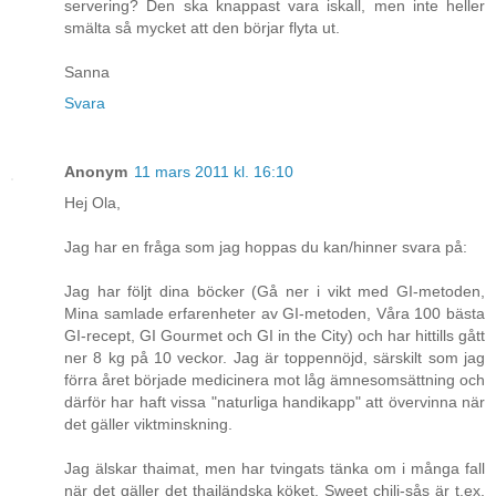
servering? Den ska knappast vara iskall, men inte heller
smälta så mycket att den börjar flyta ut.
Sanna
Svara
Anonym
11 mars 2011 kl. 16:10
Hej Ola,
Jag har en fråga som jag hoppas du kan/hinner svara på:
Jag har följt dina böcker (Gå ner i vikt med GI-metoden,
Mina samlade erfarenheter av GI-metoden, Våra 100 bästa
GI-recept, GI Gourmet och GI in the City) och har hittills gått
ner 8 kg på 10 veckor. Jag är toppennöjd, särskilt som jag
förra året började medicinera mot låg ämnesomsättning och
därför har haft vissa "naturliga handikapp" att övervinna när
det gäller viktminskning.
Jag älskar thaimat, men har tvingats tänka om i många fall
när det gäller det thailändska köket. Sweet chili-sås är t.ex.