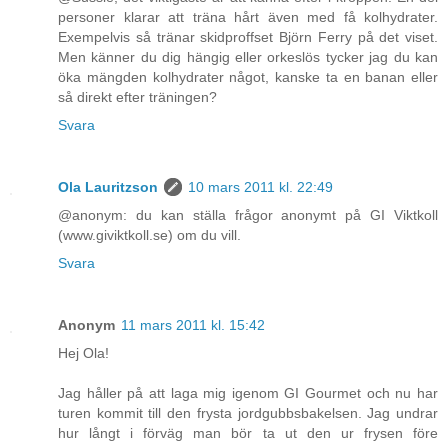
personer klarar att träna hårt även med få kolhydrater.
Exempelvis så tränar skidproffset Björn Ferry på det viset.
Men känner du dig hängig eller orkeslös tycker jag du kan
öka mängden kolhydrater något, kanske ta en banan eller
så direkt efter träningen?
Svara
Ola Lauritzson
10 mars 2011 kl. 22:49
@anonym: du kan ställa frågor anonymt på GI Viktkoll
(www.giviktkoll.se) om du vill.
Svara
Anonym
11 mars 2011 kl. 15:42
Hej Ola!
Jag håller på att laga mig igenom GI Gourmet och nu har
turen kommit till den frysta jordgubbsbakelsen. Jag undrar
hur långt i förväg man bör ta ut den ur frysen före