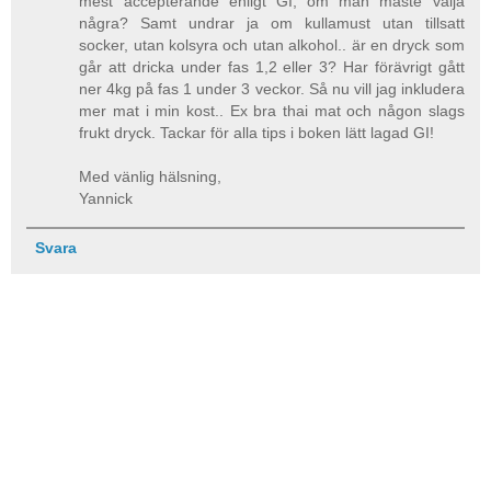
mest accepterande enligt GI, om man måste välja
några? Samt undrar ja om kullamust utan tillsatt
socker, utan kolsyra och utan alkohol.. är en dryck som
går att dricka under fas 1,2 eller 3? Har förävrigt gått
ner 4kg på fas 1 under 3 veckor. Så nu vill jag inkludera
mer mat i min kost.. Ex bra thai mat och någon slags
frukt dryck. Tackar för alla tips i boken lätt lagad GI!
Med vänlig hälsning,
Yannick
Svara