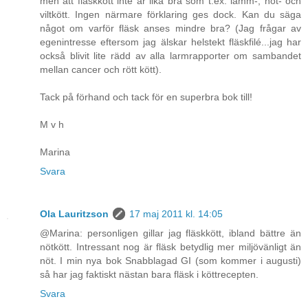
men att fläskkött inte är lika bra som t.ex. lamm-, nöt- och
viltkött. Ingen närmare förklaring ges dock. Kan du säga
något om varför fläsk anses mindre bra? (Jag frågar av
egenintresse eftersom jag älskar helstekt fläskfilé...jag har
också blivit lite rädd av alla larmrapporter om sambandet
mellan cancer och rött kött).
Tack på förhand och tack för en superbra bok till!
M v h
Marina
Svara
Ola Lauritzson
17 maj 2011 kl. 14:05
@Marina: personligen gillar jag fläskkött, ibland bättre än
nötkött. Intressant nog är fläsk betydlig mer miljövänligt än
nöt. I min nya bok Snabblagad GI (som kommer i augusti)
så har jag faktiskt nästan bara fläsk i köttrecepten.
Svara