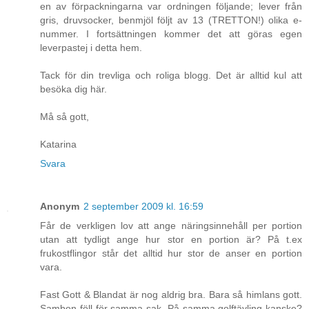
en av förpackningarna var ordningen följande; lever från
gris, druvsocker, benmjöl följt av 13 (TRETTON!) olika e-
nummer. I fortsättningen kommer det att göras egen
leverpastej i detta hem.
Tack för din trevliga och roliga blogg. Det är alltid kul att
besöka dig här.
Må så gott,
Katarina
Svara
Anonym
2 september 2009 kl. 16:59
Får de verkligen lov att ange näringsinnehåll per portion
utan att tydligt ange hur stor en portion är? På t.ex
frukostflingor står det alltid hur stor de anser en portion
vara.
Fast Gott & Blandat är nog aldrig bra. Bara så himlans gott.
Sambon föll för samma sak. På samma golftävling kanske?