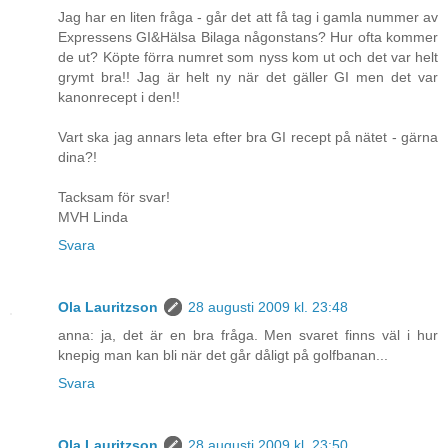
Jag har en liten fråga - går det att få tag i gamla nummer av
Expressens GI&Hälsa Bilaga någonstans? Hur ofta kommer
de ut? Köpte förra numret som nyss kom ut och det var helt
grymt bra!! Jag är helt ny när det gäller GI men det var
kanonrecept i den!!
Vart ska jag annars leta efter bra GI recept på nätet - gärna
dina?!
Tacksam för svar!
MVH Linda
Svara
Ola Lauritzson
28 augusti 2009 kl. 23:48
anna: ja, det är en bra fråga. Men svaret finns väl i hur
knepig man kan bli när det går dåligt på golfbanan...
Svara
Ola Lauritzson
28 augusti 2009 kl. 23:50