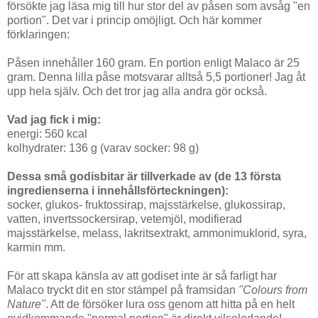
försökte jag läsa mig till hur stor del av påsen som avsåg "en
portion". Det var i princip omöjligt. Och här kommer
förklaringen:
Påsen innehåller 160 gram. En portion enligt Malaco är 25
gram. Denna lilla påse motsvarar alltså 5,5 portioner! Jag åt
upp hela själv. Och det tror jag alla andra gör också.
Vad jag fick i mig:
energi: 560 kcal
kolhydrater: 136 g (varav socker: 98 g)
Dessa små godisbitar är tillverkade av (de 13 första
ingredienserna i innehållsförteckningen):
socker, glukos- fruktossirap, majsstärkelse, glukossirap,
vatten, invertssockersirap, vetemjöl, modifierad
majsstärkelse, melass, lakritsextrakt, ammonimuklorid, syra,
karmin mm.
För att skapa känsla av att godiset inte är så farligt har
Malaco tryckt dit en stor stämpel på framsidan
"
Colours from
Nature
"
. Att de försöker lura oss genom att hitta på en helt