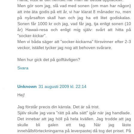
Men gör som jag, slå vad med sonen (om man har någon)
att inte äta godis på ett år, vi har klarat 8 månader nu, men
på nyårsafton skall han och jag ha ett litet godiskalas.
Sonen får 1000 kr och jag, vad får jag, tja enligt sonen (10
år) Hawaii-resa och enligt mig själv: svårt att hitta på
"socker-kickar".
Men vi båda säger att "socker-kickarna" försvinner efter 2-3
veckor, istället tycker jag nog att behoven svårare.
Men hur gick det på golftävligen?
Svara
Unknown
31 augusti 2009 kl. 22:14
Hej!
Jag förstår precis din känsla. Det är så trist.
Själv skulle jag vara "rätt på alla sätt" igår när jag handlade.
Det innebar att jag höll på hela kvällen. Jag trodde att jag
skulle bli galen ett tag. När jag läste
innehållsförteckningarna på leverpastej då tog det priset. På