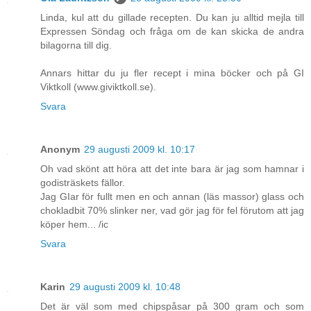
Linda, kul att du gillade recepten. Du kan ju alltid mejla till
Expressen Söndag och fråga om de kan skicka de andra
bilagorna till dig.
Annars hittar du ju fler recept i mina böcker och på GI
Viktkoll (www.giviktkoll.se).
Svara
Anonym
29 augusti 2009 kl. 10:17
Oh vad skönt att höra att det inte bara är jag som hamnar i
godisträskets fällor.
Jag GIar för fullt men en och annan (läs massor) glass och
chokladbit 70% slinker ner, vad gör jag för fel förutom att jag
köper hem... /ic
Svara
Karin
29 augusti 2009 kl. 10:48
Det är väl som med chipspåsar på 300 gram och som