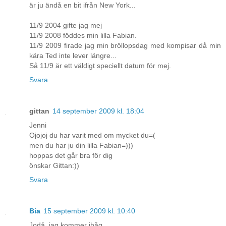
är ju ändå en bit ifrån New York...
11/9 2004 gifte jag mej
11/9 2008 föddes min lilla Fabian.
11/9 2009 firade jag min bröllopsdag med kompisar då min
kära Ted inte lever längre...
Så 11/9 är ett väldigt speciellt datum för mej.
Svara
gittan
14 september 2009 kl. 18:04
Jenni
Ojojoj du har varit med om mycket du=(
men du har ju din lilla Fabian=)))
hoppas det går bra för dig
önskar Gittan:))
Svara
Bia
15 september 2009 kl. 10:40
Jodå, jag kommer ihåg.