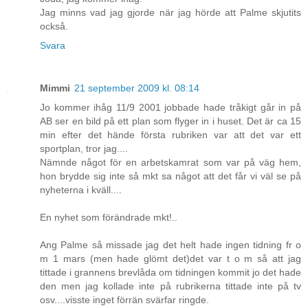
Jag minns vad jag gjorde när jag hörde att Palme skjutits
också.
Svara
Mimmi
21 september 2009 kl. 08:14
Jo kommer ihåg 11/9 2001 jobbade hade tråkigt går in på
AB ser en bild på ett plan som flyger in i huset. Det är ca 15
min efter det hände första rubriken var att det var ett
sportplan, tror jag....
Nämnde något för en arbetskamrat som var på väg hem,
hon brydde sig inte så mkt sa något att det får vi väl se på
nyheterna i kväll....
En nyhet som förändrade mkt!..
Ang Palme så missade jag det helt hade ingen tidning fr o
m 1 mars (men hade glömt det)det var t o m så att jag
tittade i grannens brevlåda om tidningen kommit jo det hade
den men jag kollade inte på rubrikerna tittade inte på tv
osv....visste inget förrän svärfar ringde.