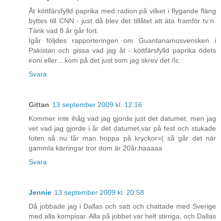
Åt köttfärsfylld paprika med radion på vilket i flygande fläng
byttes till CNN - just då blev det tillåtet att äta framför tv:n.
Tänk vad 8 år går fort.
Igår följdes rapporteringen om Guantanamosvensken i
Pakistan och gissa vad jag åt - köttfärsfylld paprika ödets
ironi eller... kom på det just som jag skrev det /Ic
Svara
Gittan
13 september 2009 kl. 12:16
Kommer inte ihåg vad jag gjorde just det datumet, men jag
vet vad jag gjorde i år det datumet,var på fest och stukade
foten så nu får man hoppa på kryckor=( så går det när
gammla kärringar tror dom är 20år,haaaaa
Svara
Jennie
13 september 2009 kl. 20:58
Då jobbade jag i Dallas och satt och chattade med Sverige
med alla kompisar. Alla på jobbet var helt stirriga, och Dallas