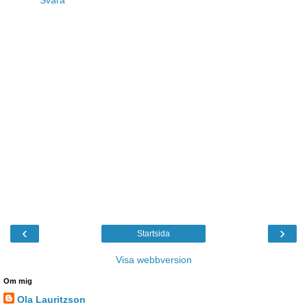
Svara
‹
›
Startsida
Visa webbversion
Om mig
Ola Lauritzson