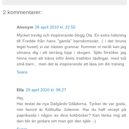
2 kommentarer:
Anonym
28 april 2010 kl. 22:55
Mycket trevlig och inspirerande blogg Ola. En extra hälsning
till Fredde från hans "gamla" barndomsvän. ( i det bruna
tegel huset) vi var nästan grannar. Kommer ni neråt kan jag
utmana dig i ett terräng lopp i skogen. Själv försöker jag
hinna med att träna inför årets triathlon tävlingar, med två
små barn... men det är inspirerande att läsa om din träning.
Svara
Ella
29 april 2010 kl. 08:27
Hej,
Har testat de nya Dafgårds Gilådorna. Tycker de var goda,
min favorit är Kötbullar Julienne. Har du haft recept på
paprikasås i någon av dina kokböcker? Kan tänka mig att
den blir än godare om man gör den själv :-)