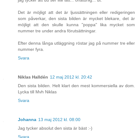
jag tycker att du ser lite lätt... onaturlig... ut.
Det är möjligt att det är ljussättningen eller redigeringen
som påverkar, den sista bilden är mycket blekare, det är
möjligt att den skulle kunna "poppa" lika mycket som
nummer tre under andra förutsättningar.
Efter denna långa utläggning röstar jag på nummer tre eller
nummer fyra.
Svara
Niklas Halldén
12 maj 2012 kl. 20:42
Den sista bilden. Helt klart den mest kommersiella av dom.
Lycka till Mvh Niklas
Svara
Johanna
13 maj 2012 kl. 08:00
Jag tycker absolut den sista är bäst :-)
Svara