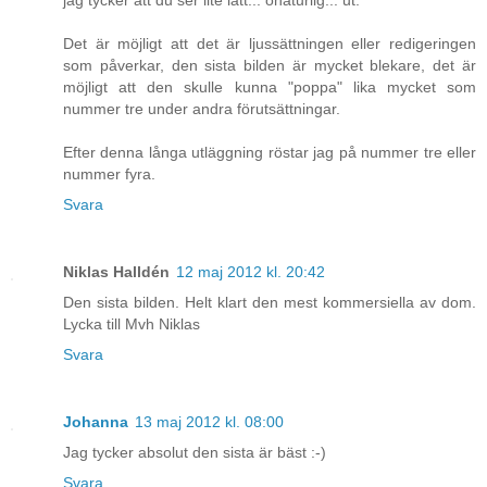
jag tycker att du ser lite lätt... onaturlig... ut.
Det är möjligt att det är ljussättningen eller redigeringen
som påverkar, den sista bilden är mycket blekare, det är
möjligt att den skulle kunna "poppa" lika mycket som
nummer tre under andra förutsättningar.
Efter denna långa utläggning röstar jag på nummer tre eller
nummer fyra.
Svara
Niklas Halldén
12 maj 2012 kl. 20:42
Den sista bilden. Helt klart den mest kommersiella av dom.
Lycka till Mvh Niklas
Svara
Johanna
13 maj 2012 kl. 08:00
Jag tycker absolut den sista är bäst :-)
Svara