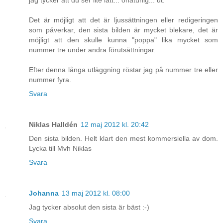
jag tycker att du ser lite lätt... onaturlig... ut.
Det är möjligt att det är ljussättningen eller redigeringen
som påverkar, den sista bilden är mycket blekare, det är
möjligt att den skulle kunna "poppa" lika mycket som
nummer tre under andra förutsättningar.
Efter denna långa utläggning röstar jag på nummer tre eller
nummer fyra.
Svara
Niklas Halldén
12 maj 2012 kl. 20:42
Den sista bilden. Helt klart den mest kommersiella av dom.
Lycka till Mvh Niklas
Svara
Johanna
13 maj 2012 kl. 08:00
Jag tycker absolut den sista är bäst :-)
Svara