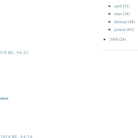
april
(31)
►
mars
(34)
►
februari
(48)
►
januari
(63)
►
2008
(24)
►
18 KL. 04:23
women
018 KL. 04:56