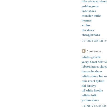
nike air max shoes
golden goose
kobe shoes
moncler outlet
hermes
zx flux
fila shoes
cheapjordans
29 OKTOBER 20
Anonym sa...
adidas gazelle
yeezy boost 350 v2
lebron james shoes
huarache shoes
adidas shoes for 
nike react flyknit
nhl jerseys
off white hoodie
adidas iniki
jordan shoes
24 NOVEMBER 2