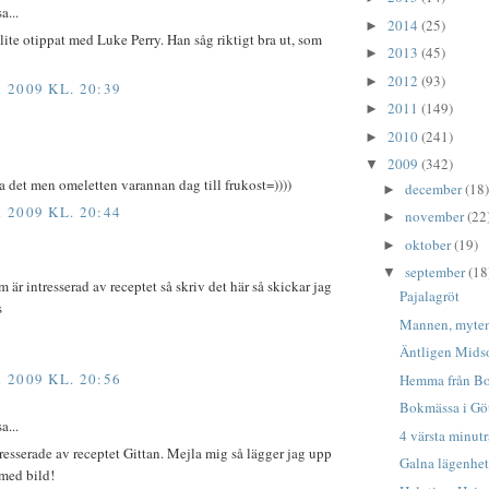
a...
2014
(25)
►
u lite otippat med Luke Perry. Han såg riktigt bra ut, som
2013
(45)
►
2012
(93)
►
2009 KL. 20:39
2011
(149)
►
2010
(241)
►
2009
(342)
▼
 det men omeletten varannan dag till frukost=))))
december
(18)
►
2009 KL. 20:44
november
(22
►
oktober
(19)
►
september
(18
▼
är intresserad av receptet så skriv det här så skickar jag
Pajalagröt
s
Mannen, myten,
Äntligen Mid
2009 KL. 20:56
Hemma från B
Bokmässa i Gö
a...
4 värsta minutra
ntresserade av receptet Gittan. Mejla mig så lägger jag upp
Galna lägenhet
med bild!