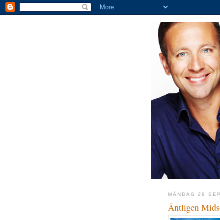
MÅNDAG 28 SE
Äntligen Mid