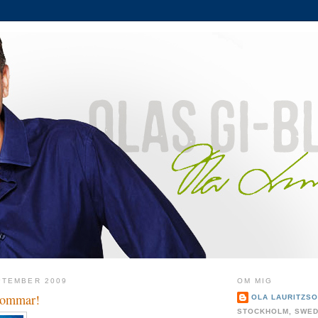
PTEMBER 2009
OM MIG
sommar!
OLA LAURITZS
STOCKHOLM, SWE