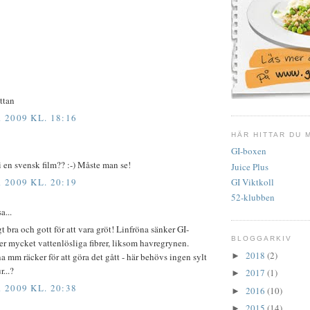
ttan
2009 KL. 18:16
HÄR HITTAR DU 
GI-boxen
 en svensk film?? :-) Måste man se!
Juice Plus
GI Viktkoll
2009 KL. 20:19
52-klubben
a...
gt bra och gott för att vara gröt! Linfröna sänker GI-
BLOGGARKIV
er mycket vattenlösliga fibrer, liksom havregrynen.
2018
(2)
a mm räcker för att göra det gått - här behövs ingen sylt
►
r...?
2017
(1)
►
2009 KL. 20:38
2016
(10)
►
2015
(14)
►