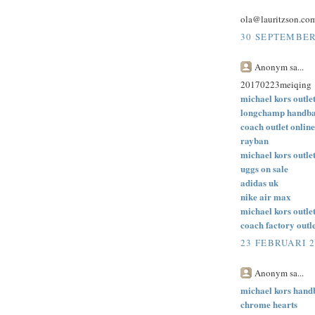
ola@lauritzson.co
30 SEPTEMBER 
Anonym sa...
20170223meiqing
michael kors outlet
longchamp handb
coach outlet online
rayban
michael kors outle
uggs on sale
adidas uk
nike air max
michael kors outle
coach factory outl
23 FEBRUARI 2
Anonym sa...
michael kors hand
chrome hearts