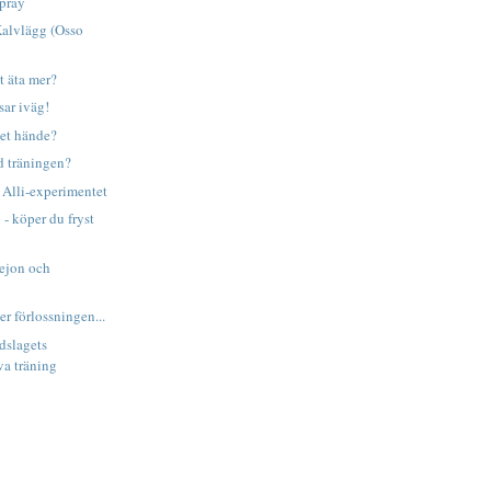
spray
Kalvlägg (Osso
tt äta mer?
sar iväg!
det hände?
d träningen?
 Alli-experimentet
- köper du fryst
ejon och
er förlossningen...
dslagets
va träning