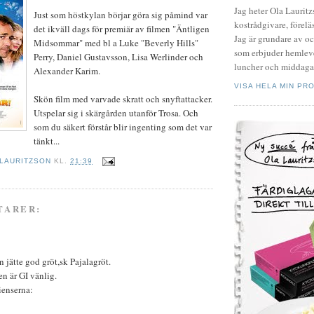
Jag heter Ola Laurit
Just som höstkylan börjar göra sig påmind var
kostrådgivare, föreläs
det ikväll dags för premiär av filmen "Äntligen
Jag är grundare av o
Midsommar" med bl a Luke "Beverly Hills"
som erbjuder hemleve
Perry, Daniel Gustavsson, Lisa Werlinder och
luncher och middagar
Alexander Karim.
VISA HELA MIN PRO
Skön film med varvade skratt och snyftattacker.
Utspelar sig i skärgården utanför Trosa. Och
som du säkert förstår blir ingenting som det var
tänkt...
 LAURITZSON
KL.
21:39
TARER:
en jätte god gröt,sk Pajalagröt.
n är GI vänlig.
enserna: