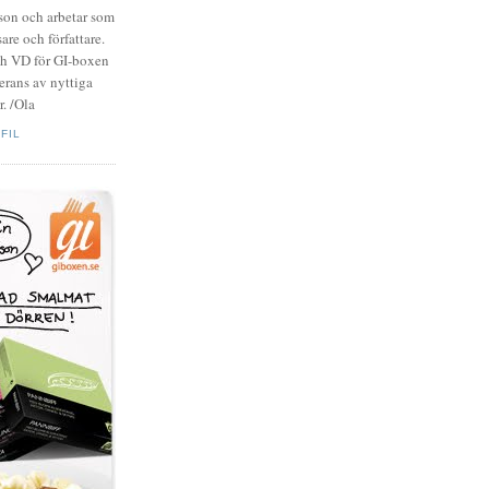
zson och arbetar som
are och författare.
ch VD för GI-boxen
rans av nyttiga
. /Ola
FIL