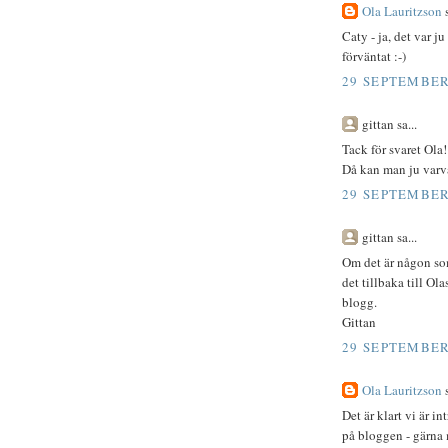
Ola Lauritzson
s
Caty - ja, det var j
förväntat :-)
29 SEPTEMBER 
gittan sa...
Tack för svaret Ola!
Då kan man ju varva
29 SEPTEMBER 
gittan sa...
Om det är någon som 
det tillbaka till Ola
blogg.
Gittan
29 SEPTEMBER 
Ola Lauritzson
s
Det är klart vi är i
på bloggen - gärna 