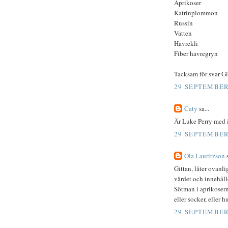
Aprikoser
Katrinplommon
Russin
Vatten
Havrekli
Fiber havregryn
Tacksam för svar Gi
29 SEPTEMBER 
Caty
sa...
Är Luke Perry med i
29 SEPTEMBER 
Ola Lauritzson
s
Gittan, låter ovanli
värdet och innehåll
Sötman i aprikosern
eller socker, eller hu
29 SEPTEMBER 