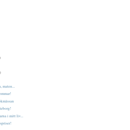
)
)
 maten...
sommar!
okmässan
teborg!
rna i mitt liv...
spriser!