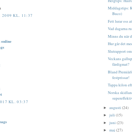
Helgtips: Hair
m
Middagstips: 
Buco)
2009 KL. 11:37
Fett lurar oss a
Vad dagarna ru
Minns du när 
 online
Hur går det me
ags
Slutrapport om
Veckans gallup 
färdigmat?
t
Bland Premiärl
festprissar!
Tappa kilon eft
t
Norska skidlan
et
supereffekti
017 KL. 03:37
augusti
(24)
►
juli
(15)
►
bags
juni
(23)
►
maj
(27)
►