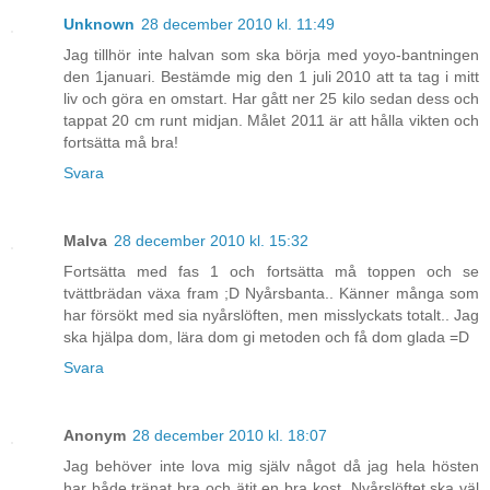
Unknown
28 december 2010 kl. 11:49
Jag tillhör inte halvan som ska börja med yoyo-bantningen
den 1januari. Bestämde mig den 1 juli 2010 att ta tag i mitt
liv och göra en omstart. Har gått ner 25 kilo sedan dess och
tappat 20 cm runt midjan. Målet 2011 är att hålla vikten och
fortsätta må bra!
Svara
Malva
28 december 2010 kl. 15:32
Fortsätta med fas 1 och fortsätta må toppen och se
tvättbrädan växa fram ;D Nyårsbanta.. Känner många som
har försökt med sia nyårslöften, men misslyckats totalt.. Jag
ska hjälpa dom, lära dom gi metoden och få dom glada =D
Svara
Anonym
28 december 2010 kl. 18:07
Jag behöver inte lova mig själv något då jag hela hösten
har både tränat bra och ätit en bra kost. Nyårslöftet ska väl