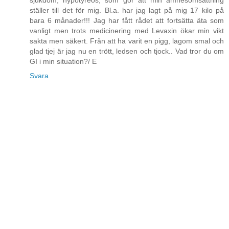
sjukdom, hypotyreos, som gör att min ämnesomsättning
ställer till det för mig. Bl.a. har jag lagt på mig 17 kilo på
bara 6 månader!!! Jag har fått rådet att fortsätta äta som
vanligt men trots medicinering med Levaxin ökar min vikt
sakta men säkert. Från att ha varit en pigg, lagom smal och
glad tjej är jag nu en trött, ledsen och tjock.. Vad tror du om
GI i min situation?/ E
Svara