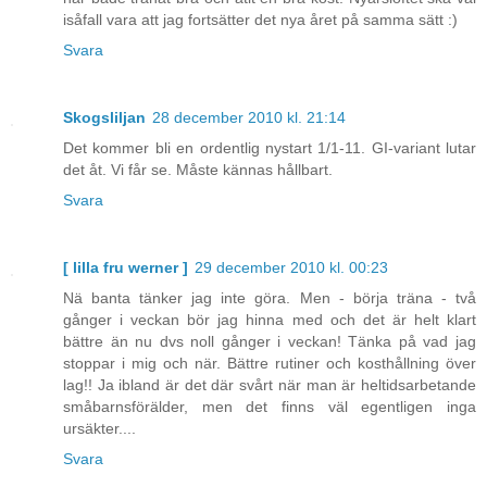
isåfall vara att jag fortsätter det nya året på samma sätt :)
Svara
Skogsliljan
28 december 2010 kl. 21:14
Det kommer bli en ordentlig nystart 1/1-11. GI-variant lutar
det åt. Vi får se. Måste kännas hållbart.
Svara
[ lilla fru werner ]
29 december 2010 kl. 00:23
Nä banta tänker jag inte göra. Men - börja träna - två
gånger i veckan bör jag hinna med och det är helt klart
bättre än nu dvs noll gånger i veckan! Tänka på vad jag
stoppar i mig och när. Bättre rutiner och kosthållning över
lag!! Ja ibland är det där svårt när man är heltidsarbetande
småbarnsförälder, men det finns väl egentligen inga
ursäkter....
Svara