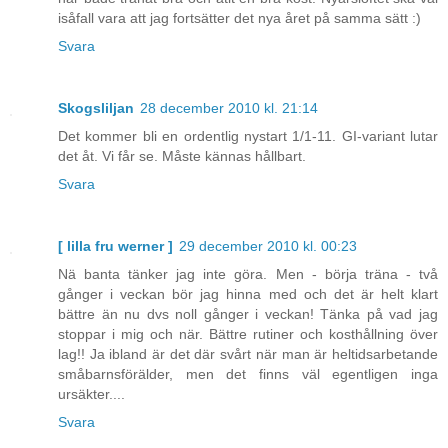
isåfall vara att jag fortsätter det nya året på samma sätt :)
Svara
Skogsliljan
28 december 2010 kl. 21:14
Det kommer bli en ordentlig nystart 1/1-11. GI-variant lutar
det åt. Vi får se. Måste kännas hållbart.
Svara
[ lilla fru werner ]
29 december 2010 kl. 00:23
Nä banta tänker jag inte göra. Men - börja träna - två
gånger i veckan bör jag hinna med och det är helt klart
bättre än nu dvs noll gånger i veckan! Tänka på vad jag
stoppar i mig och när. Bättre rutiner och kosthållning över
lag!! Ja ibland är det där svårt när man är heltidsarbetande
småbarnsförälder, men det finns väl egentligen inga
ursäkter....
Svara