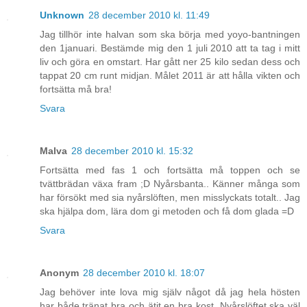
Unknown
28 december 2010 kl. 11:49
Jag tillhör inte halvan som ska börja med yoyo-bantningen
den 1januari. Bestämde mig den 1 juli 2010 att ta tag i mitt
liv och göra en omstart. Har gått ner 25 kilo sedan dess och
tappat 20 cm runt midjan. Målet 2011 är att hålla vikten och
fortsätta må bra!
Svara
Malva
28 december 2010 kl. 15:32
Fortsätta med fas 1 och fortsätta må toppen och se
tvättbrädan växa fram ;D Nyårsbanta.. Känner många som
har försökt med sia nyårslöften, men misslyckats totalt.. Jag
ska hjälpa dom, lära dom gi metoden och få dom glada =D
Svara
Anonym
28 december 2010 kl. 18:07
Jag behöver inte lova mig själv något då jag hela hösten
har både tränat bra och ätit en bra kost. Nyårslöftet ska väl