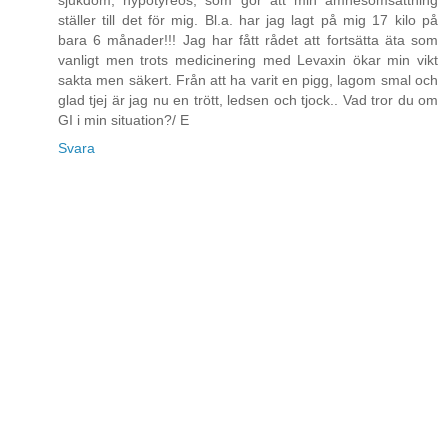
sjukdom, hypotyreos, som gör att min ämnesomsättning
ställer till det för mig. Bl.a. har jag lagt på mig 17 kilo på
bara 6 månader!!! Jag har fått rådet att fortsätta äta som
vanligt men trots medicinering med Levaxin ökar min vikt
sakta men säkert. Från att ha varit en pigg, lagom smal och
glad tjej är jag nu en trött, ledsen och tjock.. Vad tror du om
GI i min situation?/ E
Svara