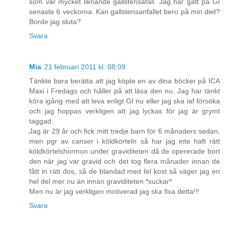
som var mycket liknande gallstensafall. Jag har gått på GI
senaste 6 veckorna. Kan gallstensanfallet bero på min diet?
Borde jag sluta?
Svara
Mia
21 februari 2011 kl. 08:09
Tänkte bara berätta att jag köpte en av dina böcker på ICA
Maxi i Fredags och håller på att läsa den nu. Jag har tänkt
köra igång med att leva enligt GI nu eller jag ska iaf försöka
och jag hoppas verkligen att jag lyckas för jag är grymt
taggad.
Jag är 29 år och fick mitt tredje barn för 6 månaders sedan,
men pgr av canser i köldkörteln så har jag inte haft rätt
köldkörtelshormon under graviditeten då de opererade bort
den när jag var gravid och det tog flera månader innan de
fått in rätt dos, så de blandad med fel kost så väger jag en
hel del mer nu än innan graviditeten *suckar*
Men nu är jag verkligen motiverad jag ska fixa detta!!!
Svara