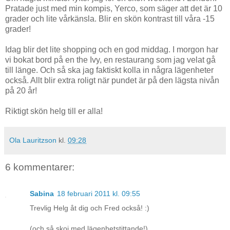
Pratade just med min kompis, Yerco, som säger att det är 10
grader och lite vårkänsla. Blir en skön kontrast till våra -15
grader!
Idag blir det lite shopping och en god middag. I morgon har
vi bokat bord på en the Ivy, en restaurang som jag velat gå
till länge. Och så ska jag faktiskt kolla in några lägenheter
också. Allt blir extra roligt när pundet är på den lägsta nivån
på 20 år!
Riktigt skön helg till er alla!
Ola Lauritzson
kl.
09:28
6 kommentarer:
Sabina
18 februari 2011 kl. 09:55
Trevlig Helg åt dig och Fred också! :)
(och så skoj med lägenhetstittande!)