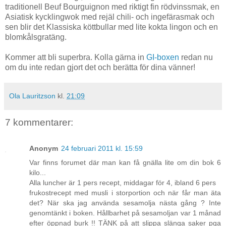
traditionell Beuf Bourguignon med riktigt fin rödvinssmak, en
Asiatisk kycklingwok med rejäl chili- och ingefärasmak och
sen blir det Klassiska köttbullar med lite kokta lingon och en
blomkålsgratäng.
Kommer att bli superbra. Kolla gärna in
GI-boxen
redan nu
om du inte redan gjort det och berätta för dina vänner!
Ola Lauritzson
kl.
21:09
7 kommentarer:
Anonym
24 februari 2011 kl. 15:59
Var finns forumet där man kan få gnälla lite om din bok 6
kilo...
Alla luncher är 1 pers recept, middagar för 4, ibland 6 pers
frukostrecept med musli i storportion och när får man äta
det? När ska jag använda sesamolja nästa gång ? Inte
genomtänkt i boken. Hållbarhet på sesamoljan var 1 månad
efter öppnad burk !! TÄNK på att slippa slänga saker pga