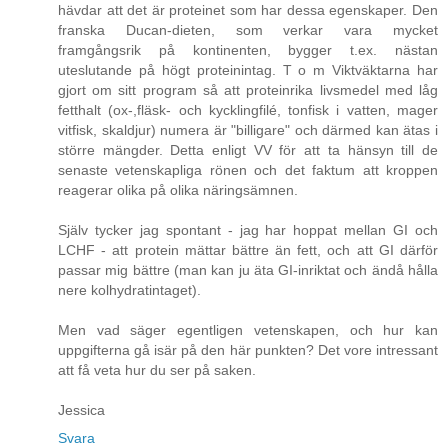
hävdar att det är proteinet som har dessa egenskaper. Den
franska Ducan-dieten, som verkar vara mycket
framgångsrik på kontinenten, bygger t.ex. nästan
uteslutande på högt proteinintag. T o m Viktväktarna har
gjort om sitt program så att proteinrika livsmedel med låg
fetthalt (ox-,fläsk- och kycklingfilé, tonfisk i vatten, mager
vitfisk, skaldjur) numera är "billigare" och därmed kan ätas i
större mängder. Detta enligt VV för att ta hänsyn till de
senaste vetenskapliga rönen och det faktum att kroppen
reagerar olika på olika näringsämnen.
Själv tycker jag spontant - jag har hoppat mellan GI och
LCHF - att protein mättar bättre än fett, och att GI därför
passar mig bättre (man kan ju äta GI-inriktat och ändå hålla
nere kolhydratintaget).
Men vad säger egentligen vetenskapen, och hur kan
uppgifterna gå isär på den här punkten? Det vore intressant
att få veta hur du ser på saken.
Jessica
Svara