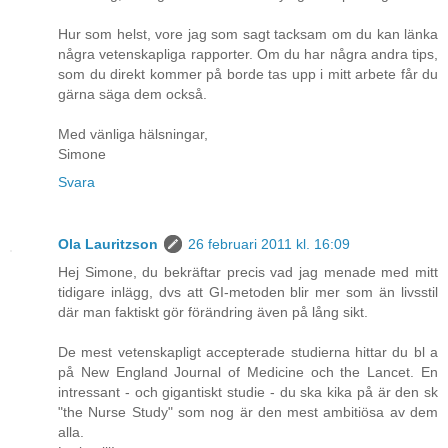
Hur som helst, vore jag som sagt tacksam om du kan länka
några vetenskapliga rapporter. Om du har några andra tips,
som du direkt kommer på borde tas upp i mitt arbete får du
gärna säga dem också.
Med vänliga hälsningar,
Simone
Svara
Ola Lauritzson
26 februari 2011 kl. 16:09
Hej Simone, du bekräftar precis vad jag menade med mitt
tidigare inlägg, dvs att GI-metoden blir mer som än livsstil
där man faktiskt gör förändring även på lång sikt.
De mest vetenskapligt accepterade studierna hittar du bl a
på New England Journal of Medicine och the Lancet. En
intressant - och gigantiskt studie - du ska kika på är den sk
"the Nurse Study" som nog är den mest ambitiösa av dem
alla.