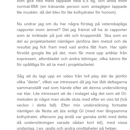
som gick ned mest tappade hela 6,4 kg, och ändå inom
normal-BMI (en tränande person som antagligen tappade
lite muskler, då det blev för lite kolhydrater för honom).
Nu undrar jag om du har några förslag på vetenskapliga
rapporter inom ämnet? Det jag främst vill ha är rapporter
som är inriktade på just vikt och kroppsmått. Ska som en
del av projektarbetet nämligen jämföra den metod och de
resultat jag fick fram med vad andra fått fram. Har själv
försökt googla lite på det, men får mest upp artiklar från
expressen, aftonbladet och andra tidningar, vilka känns lite
för opålitliga för att ta med i projektarbetet.
Såg att du lagt upp en video från tv4 play där de jämför
olika "dieter", vilket var intressant då jag har låtit deltagarna
sammanställt vad som hände efter att denna undersökning
var klar. Lite intressant att de i inslaget såg det som att GI-
metoden är något man skulle sluta med efter en viss tid (två
veckor i detta fall). Efter min undersökning fortsatte
nämligen de flesta att äta enligt GI (med mer långsamma
kolhydrater, eftersom jag ändå var ganska strikt med detta
då undersökningen varade sådan kort tid), med vissa
undantag, t.ex. godis och andra onyttigheter på helger.