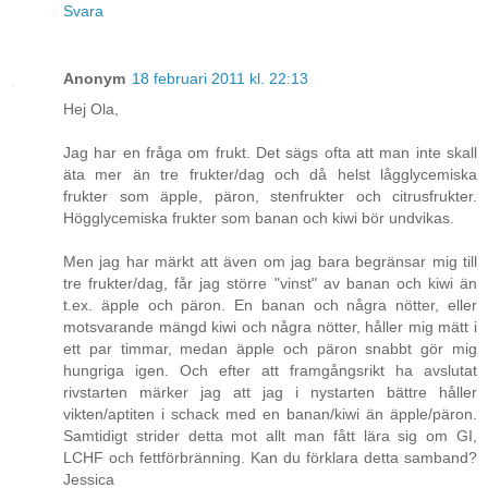
Svara
Anonym
18 februari 2011 kl. 22:13
Hej Ola,
Jag har en fråga om frukt. Det sägs ofta att man inte skall
äta mer än tre frukter/dag och då helst lågglycemiska
frukter som äpple, päron, stenfrukter och citrusfrukter.
Högglycemiska frukter som banan och kiwi bör undvikas.
Men jag har märkt att även om jag bara begränsar mig till
tre frukter/dag, får jag större "vinst" av banan och kiwi än
t.ex. äpple och päron. En banan och några nötter, eller
motsvarande mängd kiwi och några nötter, håller mig mätt i
ett par timmar, medan äpple och päron snabbt gör mig
hungriga igen. Och efter att framgångsrikt ha avslutat
rivstarten märker jag att jag i nystarten bättre håller
vikten/aptiten i schack med en banan/kiwi än äpple/päron.
Samtidigt strider detta mot allt man fått lära sig om GI,
LCHF och fettförbränning. Kan du förklara detta samband?
Jessica