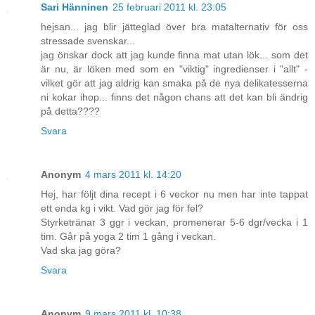
Sari Hänninen
25 februari 2011 kl. 23:05
hejsan... jag blir jätteglad över bra matalternativ för oss
stressade svenskar...
jag önskar dock att jag kunde finna mat utan lök... som det
är nu, är löken med som en "viktig" ingredienser i "allt" -
vilket gör att jag aldrig kan smaka på de nya delikatesserna
ni kokar ihop... finns det någon chans att det kan bli ändrig
på detta????
Svara
Anonym
4 mars 2011 kl. 14:20
Hej, har följt dina recept i 6 veckor nu men har inte tappat
ett enda kg i vikt. Vad gör jag för fel?
Styrketränar 3 ggr i veckan, promenerar 5-6 dgr/vecka i 1
tim. Går på yoga 2 tim 1 gång i veckan.
Vad ska jag göra?
Svara
Anonym
9 mars 2011 kl. 10:38