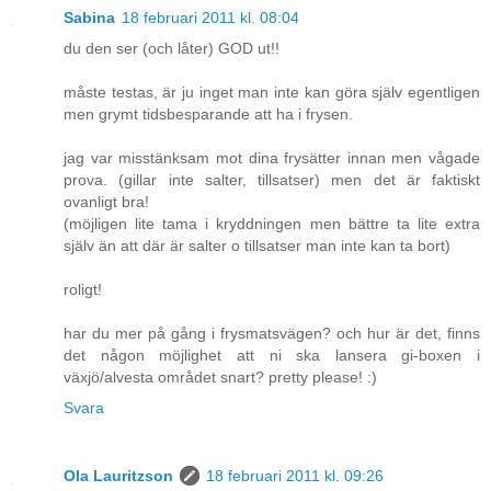
Sabina
18 februari 2011 kl. 08:04
du den ser (och låter) GOD ut!!
måste testas, är ju inget man inte kan göra själv egentligen
men grymt tidsbesparande att ha i frysen.
jag var misstänksam mot dina frysätter innan men vågade
prova. (gillar inte salter, tillsatser) men det är faktiskt
ovanligt bra!
(möjligen lite tama i kryddningen men bättre ta lite extra
själv än att där är salter o tillsatser man inte kan ta bort)
roligt!
har du mer på gång i frysmatsvägen? och hur är det, finns
det någon möjlighet att ni ska lansera gi-boxen i
växjö/alvesta området snart? pretty please! :)
Svara
Ola Lauritzson
18 februari 2011 kl. 09:26