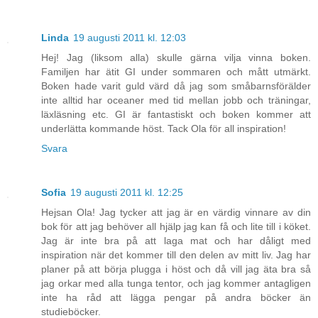
Linda
19 augusti 2011 kl. 12:03
Hej! Jag (liksom alla) skulle gärna vilja vinna boken.
Familjen har ätit GI under sommaren och mått utmärkt.
Boken hade varit guld värd då jag som småbarnsförälder
inte alltid har oceaner med tid mellan jobb och träningar,
läxläsning etc. GI är fantastiskt och boken kommer att
underlätta kommande höst. Tack Ola för all inspiration!
Svara
Sofia
19 augusti 2011 kl. 12:25
Hejsan Ola! Jag tycker att jag är en värdig vinnare av din
bok för att jag behöver all hjälp jag kan få och lite till i köket.
Jag är inte bra på att laga mat och har dåligt med
inspiration när det kommer till den delen av mitt liv. Jag har
planer på att börja plugga i höst och då vill jag äta bra så
jag orkar med alla tunga tentor, och jag kommer antagligen
inte ha råd att lägga pengar på andra böcker än
studieböcker.