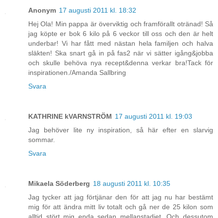
Anonym
17 augusti 2011 kl. 18:32
Hej Ola! Min pappa är överviktig och framförallt otränad! Så
jag köpte er bok 6 kilo på 6 veckor till oss och den är helt
underbar! Vi har fått med nästan hela familjen och halva
släkten! Ska snart gå in på fas2 när vi sätter igång&jobba
och skulle behöva nya recept&denna verkar bra!Tack för
inspirationen./Amanda Sallbring
Svara
KATHRINE kVARNSTRÖM
17 augusti 2011 kl. 19:03
Jag behöver lite ny inspiration, så här efter en slarvig
sommar.
Svara
Mikaela Söderberg
18 augusti 2011 kl. 10:35
Jag tycker att jag förtjänar den för att jag nu har bestämt
mig för att ändra mitt liv totalt och gå ner de 25 kilon som
alltid stört mig enda sedan mellanstadiet. Och dessutom