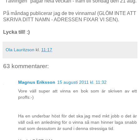
"Tävlingen" pågår hela veckan - fram till söndag den 21 aug.
På måndag publicerar jag de tre vinnarna! (GLÖM INTE ATT
SKRIVA DITT NAMN - ADRESSEN FIXAR VI SEN).
Lycka till! :)
Ola Lauritzson
kl.
11:17
63 kommentarer:
Magnus Eriksson
15 augusti 2011 kl. 11:32
Vore väll super att vinna en bok som är skriven av ett
proffs:-)
Ha en underbar höst för det ska jag med mkt jobb o det är
väll oxå en anledning för o vinna så man hinner laga snabb
mat som dessutom är sund i denna stressiga tid.