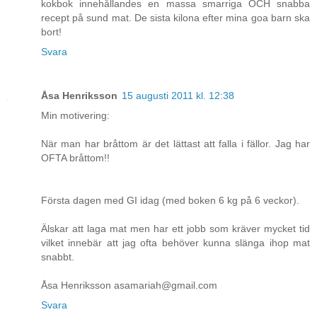
kokbok innehållandes en massa smarriga OCH snabba
recept på sund mat. De sista kilona efter mina goa barn ska
bort!
Svara
Åsa Henriksson
15 augusti 2011 kl. 12:38
Min motivering:
När man har bråttom är det lättast att falla i fällor. Jag har
OFTA bråttom!!
Första dagen med GI idag (med boken 6 kg på 6 veckor).
Älskar att laga mat men har ett jobb som kräver mycket tid
vilket innebär att jag ofta behöver kunna slänga ihop mat
snabbt.
Åsa Henriksson asamariah@gmail.com
Svara