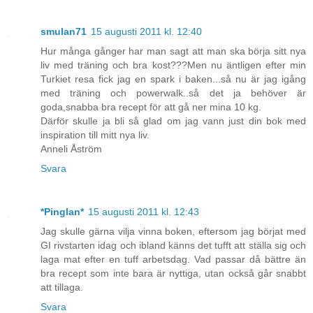
smulan71
15 augusti 2011 kl. 12:40
Hur många gånger har man sagt att man ska börja sitt nya
liv med träning och bra kost???Men nu äntligen efter min
Turkiet resa fick jag en spark i baken...så nu är jag igång
med träning och powerwalk..så det ja behöver är
goda,snabba bra recept för att gå ner mina 10 kg.
Därför skulle ja bli så glad om jag vann just din bok med
inspiration till mitt nya liv.
Anneli Åström
Svara
*Pinglan*
15 augusti 2011 kl. 12:43
Jag skulle gärna vilja vinna boken, eftersom jag börjat med
GI rivstarten idag och ibland känns det tufft att ställa sig och
laga mat efter en tuff arbetsdag. Vad passar då bättre än
bra recept som inte bara är nyttiga, utan också går snabbt
att tillaga.
Svara