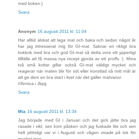
med boken:)
Svara
Anonym
16 augusti 2011 kl. 11:04
Har alltid älskat att laga mat och baka och sedan något år
har jag intresserat mig för GI-mat. Saknar en riktigt bra
kokbok med bra och god GI-mat så detta vore ett ypperligt
tillfälle att få massa nya recept gjorda av ett proffs :). Mina
två små kottar gillar också GI-mat väldigt mycket och
reagerar när maten blir för söt eller konstlad så mitt mål är
att ge dem en bra start i livet när det gäller matvanor.
//Annica i Jkpg
Svara
Mia
16 augusti 2011 kl. 13:34
Jag började med GI i Januari och det gick jätte bra jag
rasade i vikt, sen kom påsken och jag fuskade lite och sen
helt plötsligt var vi i Augusti och vågen visade på tok för
mycket igen.