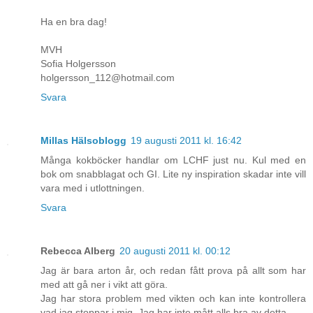
Ha en bra dag!
MVH
Sofia Holgersson
holgersson_112@hotmail.com
Svara
Millas Hälsoblogg
19 augusti 2011 kl. 16:42
Många kokböcker handlar om LCHF just nu. Kul med en
bok om snabblagat och GI. Lite ny inspiration skadar inte vill
vara med i utlottningen.
Svara
Rebecca Alberg
20 augusti 2011 kl. 00:12
Jag är bara arton år, och redan fått prova på allt som har
med att gå ner i vikt att göra.
Jag har stora problem med vikten och kan inte kontrollera
vad jag stoppar i mig. Jag har inte mått alls bra av detta.