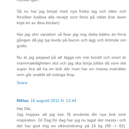
Så nu har jag börjat med nya friska tag och sitter och
försöker lusläsa alla recept som finns på nätet (har även
köpt en av dina böcker)
Har jag stor variation så fixar jag nog detta bättre än förra
gången då jag typ levde på bacon och ägg och drömde om
godis.
Nu är jag peppad på att lägga om min livsstil och snart är
mammaledigheten slut och jag ska börja jobba då vore det
super bra att ha en bok där man har en massa maträtter
som går snabbt att svänga ihop.
Svara
Niklas
16 augusti 2011 kl. 13:44
Hej Ola,
Jag hoppas att jag kan få använda din nya bok som
inspiration. GI Dag för dag har jag nu lagat det mesta i och
det har givit mig en viktminskning på 16 kg (98 -> 82).