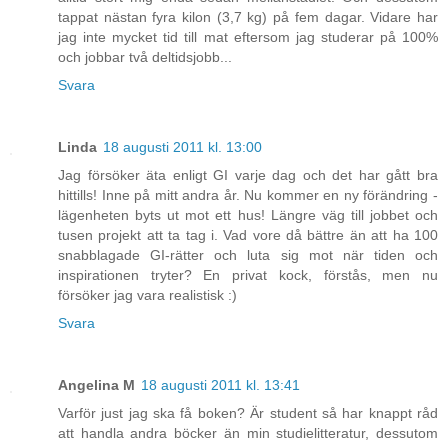
tappat nästan fyra kilon (3,7 kg) på fem dagar. Vidare har
jag inte mycket tid till mat eftersom jag studerar på 100%
och jobbar två deltidsjobb...
Svara
Linda
18 augusti 2011 kl. 13:00
Jag försöker äta enligt GI varje dag och det har gått bra
hittills! Inne på mitt andra år. Nu kommer en ny förändring -
lägenheten byts ut mot ett hus! Längre väg till jobbet och
tusen projekt att ta tag i. Vad vore då bättre än att ha 100
snabblagade GI-rätter och luta sig mot när tiden och
inspirationen tryter? En privat kock, förstås, men nu
försöker jag vara realistisk :)
Svara
Angelina M
18 augusti 2011 kl. 13:41
Varför just jag ska få boken? Är student så har knappt råd
att handla andra böcker än min studielitteratur, dessutom