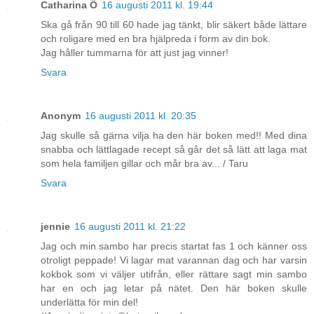
Catharina Ö
16 augusti 2011 kl. 19:44
Ska gå från 90 till 60 hade jag tänkt, blir säkert både lättare
och roligare med en bra hjälpreda i form av din bok.
Jag håller tummarna för att just jag vinner!
Svara
Anonym
16 augusti 2011 kl. 20:35
Jag skulle så gärna vilja ha den här boken med!! Med dina
snabba och lättlagade recept så går det så lätt att laga mat
som hela familjen gillar och mår bra av... / Taru
Svara
jennie
16 augusti 2011 kl. 21:22
Jag och min sambo har precis startat fas 1 och känner oss
otroligt peppade! Vi lagar mat varannan dag och har varsin
kokbok som vi väljer utifrån, eller rättare sagt min sambo
har en och jag letar på nätet. Den här boken skulle
underlätta för min del!