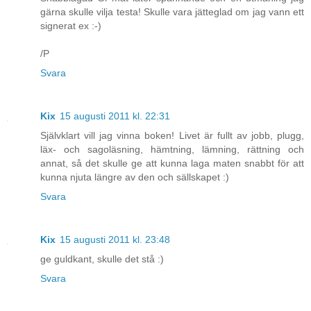
gärna skulle vilja testa! Skulle vara jätteglad om jag vann ett
signerat ex :-)
/P
Svara
Kix
15 augusti 2011 kl. 22:31
Självklart vill jag vinna boken! Livet är fullt av jobb, plugg,
läx- och sagoläsning, hämtning, lämning, rättning och
annat, så det skulle ge att kunna laga maten snabbt för att
kunna njuta längre av den och sällskapet :)
Svara
Kix
15 augusti 2011 kl. 23:48
ge guldkant, skulle det stå :)
Svara