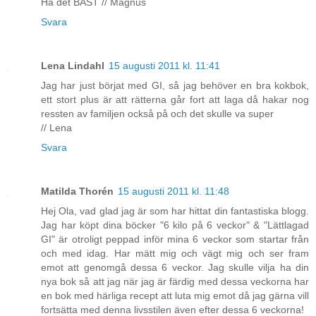
Ha det BÄST // Magnus
Svara
Lena Lindahl
15 augusti 2011 kl. 11:41
Jag har just börjat med GI, så jag behöver en bra kokbok,
ett stort plus är att rätterna går fort att laga då hakar nog
ressten av familjen också på och det skulle va super
// Lena
Svara
Matilda Thorén
15 augusti 2011 kl. 11:48
Hej Ola, vad glad jag är som har hittat din fantastiska blogg.
Jag har köpt dina böcker "6 kilo på 6 veckor" & "Lättlagad
GI" är otroligt peppad inför mina 6 veckor som startar från
och med idag. Har mätt mig och vägt mig och ser fram
emot att genomgå dessa 6 veckor. Jag skulle vilja ha din
nya bok så att jag när jag är färdig med dessa veckorna har
en bok med härliga recept att luta mig emot då jag gärna vill
fortsätta med denna livsstilen även efter dessa 6 veckorna!