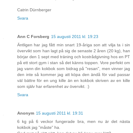
Catrin Dürnberger
Svara
Ann C Forsberg
15 augusti 2011 kl. 19:23
Äntligen har jag fått min snart 19-åriga son att vilja ta i sin
övervikt som han lagt på sig de senaste 2 åren (20 kg), han
börjar den 1 sept med träning och kostrådgivning hos en PT
på ett stort gym i stan så det känns toppen. Vore perfekt om
jag vann din kokbok som bidrag på "resan", men vinner jag
den inte så kommer jag att köpa den ändå för vad passar
väl bättre för en ung kille än en kokbok skriven av en kille
som själv har erfarenhet av övervikt. :)
Svara
Anonym
15 augusti 2011 kl. 19:31
6 kg på 6 veckor fungerade bra, men nu är det nästa
kokbok jag "måste" ha.