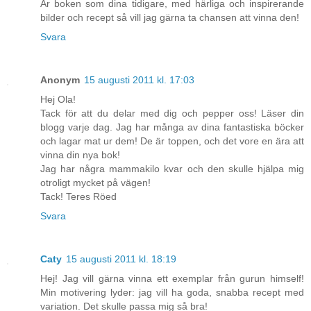
Är boken som dina tidigare, med härliga och inspirerande
bilder och recept så vill jag gärna ta chansen att vinna den!
Svara
Anonym
15 augusti 2011 kl. 17:03
Hej Ola!
Tack för att du delar med dig och pepper oss! Läser din
blogg varje dag. Jag har många av dina fantastiska böcker
och lagar mat ur dem! De är toppen, och det vore en ära att
vinna din nya bok!
Jag har några mammakilo kvar och den skulle hjälpa mig
otroligt mycket på vägen!
Tack! Teres Röed
Svara
Caty
15 augusti 2011 kl. 18:19
Hej! Jag vill gärna vinna ett exemplar från gurun himself!
Min motivering lyder: jag vill ha goda, snabba recept med
variation. Det skulle passa mig så bra!