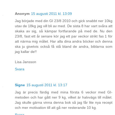
Anonym
15 augusti 2011 kl. 13:09
Jag började med din GI 23/8 2010 och gick snabbt ner 10kg
utav de 18kg jag vill bli av med. De sista 8 har vart svåra att
skaka av sig, så kämpar fortfarande på med de. Nu den
23/8, fast ett år senare kör jag ett par veckor strikt fas 1 för
att närma mig målet. Har alla dina andra böcker och denna
ska ju givetvis också få stå bland de andra, biblarna som
jag kallar de!!
Lisa Jansson
Svara
Signe
15 augusti 2011 kl. 13:17
Jag är precis färdig med mina första 6 veckor med GI-
metoden och har gått ner 9 kg, vilket är halvvägs till målet.
Jag skulle gärna vinna denna bok så jag får lite nya recept
och mer motivation till att gå ner resterande 10 kg.
Svara