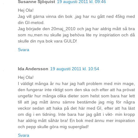
Susanne Sjöquist
19 augusti 2011 kl. 09:46
Hej Ola!
Jag vill gärna vinna din bok ,jag har nu gått ned 45kg med
din GI-metod.
Jag började den 20maj_2010 och jag har aldrig mått så bra
som nu,men nu skulle jag behöva lite ny inspiriation och då
skulle din nya bok vara GULD!
Svara
Ida Andersson
19 augusti 2011 kl. 10:54
Hej Ola!
I väldigt många år nu har jag haft problem med min mage,
den fungerar inte riktigt som den ska och efter att ha prövat
ungefär hur många olika dieter som helst som bara har lett
till att jag mått ännu sämre bestämde jag mig för några
veckor sedan att haka på det här med GI, efter att ha läst
om dig i en tidning. Inte bara har jag gått i vikt- min kropp
har aldrig mått såhär bra! En bok med ännu mer inspiration
och pepp skulle göra mig superglad!
Svara