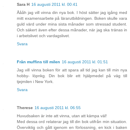
Sara H
16 augusti 2011 kl. 00:41
Åååh jag vill vinna din nya bok. I höst sätter jag igång med
mitt examensarbete på lärarutbildningen. Boken skulle vara
guld värd under mina sista månader som stressad student.
Och säkert även efter dessa månader, när jag ska tränas in
i arbetslivet och vardagslivet.
Svara
Från muffins till milen
16 augusti 2011 kl. 01:51
Jag vill vinna boken för att spara all tid jag kan till min nya
hobby- löpnkg. Din bok blir ett hjälpmedel på väg till
tjejmilen i New York.
Svara
Therese
16 augusti 2011 kl. 06:55
Huvudsaken är inte att vinna, utan att kämpa väl!
Med dessa ord relaterar jag till din bok utifrån min situation.
Överviktig och gått igenom en förlossning, en kick i baken