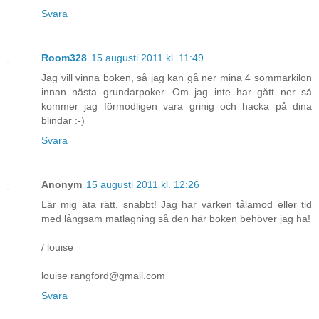
Svara
Room328
15 augusti 2011 kl. 11:49
Jag vill vinna boken, så jag kan gå ner mina 4 sommarkilon
innan nästa grundarpoker. Om jag inte har gått ner så
kommer jag förmodligen vara grinig och hacka på dina
blindar :-)
Svara
Anonym
15 augusti 2011 kl. 12:26
Lär mig äta rätt, snabbt! Jag har varken tålamod eller tid
med långsam matlagning så den här boken behöver jag ha!
/ louise
louise rangford@gmail.com
Svara