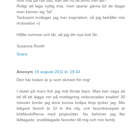
God mat på rätt sätt, kan det nu bli ännu mer lätt?
Roligt att laga nyttig mat, men sparar gärna tid de dagar
man känner sig "lat".
Tacksamt mottager jag mer inspriation, så jag behåller min
motivation =)
Håller tummar och tår, att jag din nya bok får...
Susanne Rooth
Svara
Anonym
15 augusti 2011 kl. 19:43
Den här boken är ju som skriven för mig!
I slutet på mars fick jag mitt första barn. Man kan säga att
tid till att lägga ner på matlagning reducerades snabbt! 30
minuter borde jag dock kunna knåpa ihop tycker jag. Min
tidigare favorit är GI in the city, och favoritreceptet är
köttfärsbiffarna med pinjenötter. Nu behöver jag fler
lättlagade, snabblagade favoriter till mig och min familj.