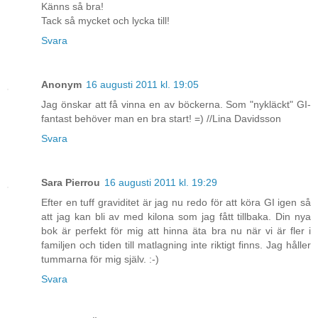
Känns så bra!
Tack så mycket och lycka till!
Svara
Anonym
16 augusti 2011 kl. 19:05
Jag önskar att få vinna en av böckerna. Som "nykläckt" GI-
fantast behöver man en bra start! =) //Lina Davidsson
Svara
Sara Pierrou
16 augusti 2011 kl. 19:29
Efter en tuff graviditet är jag nu redo för att köra GI igen så
att jag kan bli av med kilona som jag fått tillbaka. Din nya
bok är perfekt för mig att hinna äta bra nu när vi är fler i
familjen och tiden till matlagning inte riktigt finns. Jag håller
tummarna för mig själv. :-)
Svara