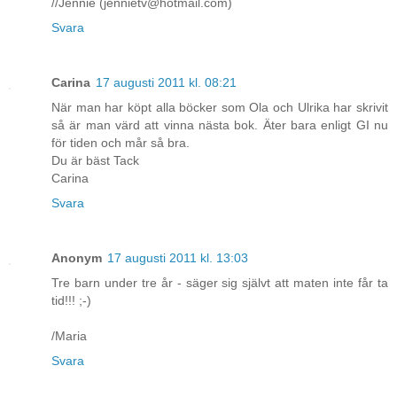
//Jennie (jennietv@hotmail.com)
Svara
Carina
17 augusti 2011 kl. 08:21
När man har köpt alla böcker som Ola och Ulrika har skrivit
så är man värd att vinna nästa bok. Äter bara enligt GI nu
för tiden och mår så bra.
Du är bäst Tack
Carina
Svara
Anonym
17 augusti 2011 kl. 13:03
Tre barn under tre år - säger sig självt att maten inte får ta
tid!!! ;-)
/Maria
Svara