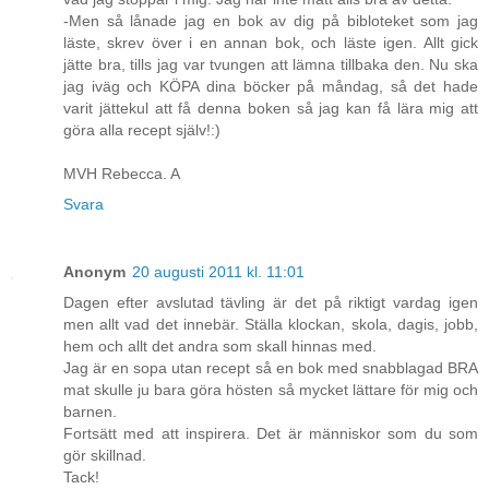
-Men så lånade jag en bok av dig på bibloteket som jag
läste, skrev över i en annan bok, och läste igen. Allt gick
jätte bra, tills jag var tvungen att lämna tillbaka den. Nu ska
jag iväg och KÖPA dina böcker på måndag, så det hade
varit jättekul att få denna boken så jag kan få lära mig att
göra alla recept själv!:)
MVH Rebecca. A
Svara
Anonym
20 augusti 2011 kl. 11:01
Dagen efter avslutad tävling är det på riktigt vardag igen
men allt vad det innebär. Ställa klockan, skola, dagis, jobb,
hem och allt det andra som skall hinnas med.
Jag är en sopa utan recept så en bok med snabblagad BRA
mat skulle ju bara göra hösten så mycket lättare för mig och
barnen.
Fortsätt med att inspirera. Det är människor som du som
gör skillnad.
Tack!