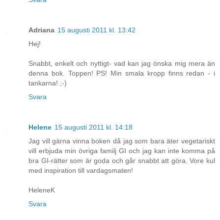
Adriana
15 augusti 2011 kl. 13:42
Hej!
Snabbt, enkelt och nyttigt- vad kan jag önska mig mera än
denna bok. Toppen! PS! Min smala kropp finns redan - i
tankarna! ;-)
Svara
Helene
15 augusti 2011 kl. 14:18
Jag vill gärna vinna boken då jag som bara äter vegetariskt
vill erbjuda min övriga familj GI och jag kan inte komma på
bra GI-rätter som är goda och går snabbt att göra. Vore kul
med inspiration till vardagsmaten!
HeleneK
Svara