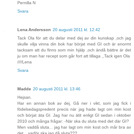
Pernilla N
Svara
Lena Andersson
20 augusti 2011 kl. 12:42
Tack Ola för att du delar med dej av din kunskap ,och jag
skulle vilja vinna din bok har börjat med GI och är enormt
tacksam att du finns som min hjälp ,och ändå bättre är det
ju om man har recept som går fort att tillaga ,,Tack igen Ola
////Lena
Svara
Madde
20 augusti 2011 kl. 13:46
Hejsan.
Har en annan bok av dej, Gå ner i vikt, som jag fick i
födelsedagspredent precis när jag hade lagt om min kost
och börjat äta GI. Jag har nu ätit enligt GI sedan i oktober
2010 och många frågar: -När ska du sluta med det där GI?
Men vaddå sluta... jag har lagt om min kost och mår bra av
det... varför ska jag då sluta???