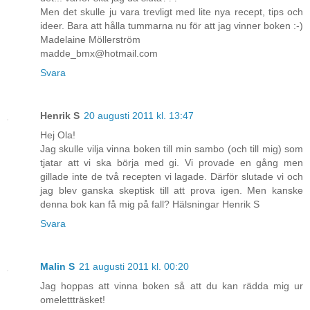
Men det skulle ju vara trevligt med lite nya recept, tips och
ideer. Bara att hålla tummarna nu för att jag vinner boken :-)
Madelaine Möllerström
madde_bmx@hotmail.com
Svara
Henrik S
20 augusti 2011 kl. 13:47
Hej Ola!
Jag skulle vilja vinna boken till min sambo (och till mig) som
tjatar att vi ska börja med gi. Vi provade en gång men
gillade inte de två recepten vi lagade. Därför slutade vi och
jag blev ganska skeptisk till att prova igen. Men kanske
denna bok kan få mig på fall? Hälsningar Henrik S
Svara
Malin S
21 augusti 2011 kl. 00:20
Jag hoppas att vinna boken så att du kan rädda mig ur
omelettträsket!