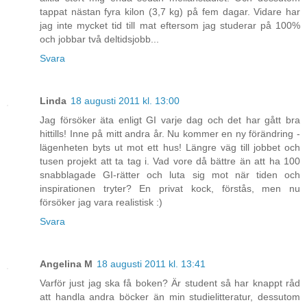
tappat nästan fyra kilon (3,7 kg) på fem dagar. Vidare har
jag inte mycket tid till mat eftersom jag studerar på 100%
och jobbar två deltidsjobb...
Svara
Linda
18 augusti 2011 kl. 13:00
Jag försöker äta enligt GI varje dag och det har gått bra
hittills! Inne på mitt andra år. Nu kommer en ny förändring -
lägenheten byts ut mot ett hus! Längre väg till jobbet och
tusen projekt att ta tag i. Vad vore då bättre än att ha 100
snabblagade GI-rätter och luta sig mot när tiden och
inspirationen tryter? En privat kock, förstås, men nu
försöker jag vara realistisk :)
Svara
Angelina M
18 augusti 2011 kl. 13:41
Varför just jag ska få boken? Är student så har knappt råd
att handla andra böcker än min studielitteratur, dessutom