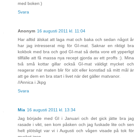
med boken:)
Svara
Anonym
16 augusti 2011 kl. 11:04
Har alltid älskat att laga mat och baka och sedan något år
har jag intresserat mig för GI-mat. Saknar en riktigt bra
kokbok med bra och god GI-mat så detta vore ett ypperligt
tillfälle att få massa nya recept gjorda av ett proffs :). Mina
två små kottar gillar också GI-mat väldigt mycket och
reagerar när maten blir för söt eller konstlad så mitt mål är
att ge dem en bra start i livet när det gäller matvanor.
//Annica i Jkpg
Svara
Mia
16 augusti 2011 kl. 13:34
Jag började med GI i Januari och det gick jätte bra jag
rasade i vikt, sen kom påsken och jag fuskade lite och sen
helt plötsligt var vi i Augusti och vågen visade på tok för
mycket igen.