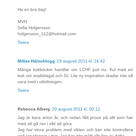
Ha en bra dag!
MVH
Sofia Holgersson
holgersson_112@hotmail.com
Svara
Millas Hälsoblogg
19 augusti 2011 kl. 16:42
Många kokböcker handlar om LCHF just nu. Kul med en
bok om snabblagat och GI. Lite ny inspiration skadar inte vill
vara med i utlottningen.
Svara
Rebecca Alberg
20 augusti 2011 kl. 00:12
Jag är bara arton år, och redan fått prova på allt som har
med att gå ner i vikt att göra.
Jag har stora problem med vikten och kan inte kontrollera
vad jag stoppar i mig. Jag har inte mått alls bra av detta.