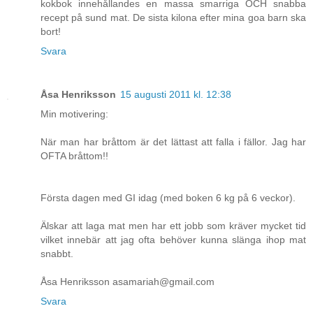
kokbok innehållandes en massa smarriga OCH snabba
recept på sund mat. De sista kilona efter mina goa barn ska
bort!
Svara
Åsa Henriksson
15 augusti 2011 kl. 12:38
Min motivering:
När man har bråttom är det lättast att falla i fällor. Jag har
OFTA bråttom!!
Första dagen med GI idag (med boken 6 kg på 6 veckor).
Älskar att laga mat men har ett jobb som kräver mycket tid
vilket innebär att jag ofta behöver kunna slänga ihop mat
snabbt.
Åsa Henriksson asamariah@gmail.com
Svara