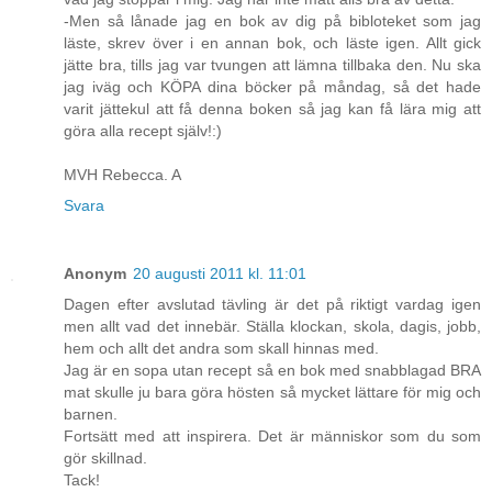
-Men så lånade jag en bok av dig på bibloteket som jag
läste, skrev över i en annan bok, och läste igen. Allt gick
jätte bra, tills jag var tvungen att lämna tillbaka den. Nu ska
jag iväg och KÖPA dina böcker på måndag, så det hade
varit jättekul att få denna boken så jag kan få lära mig att
göra alla recept själv!:)
MVH Rebecca. A
Svara
Anonym
20 augusti 2011 kl. 11:01
Dagen efter avslutad tävling är det på riktigt vardag igen
men allt vad det innebär. Ställa klockan, skola, dagis, jobb,
hem och allt det andra som skall hinnas med.
Jag är en sopa utan recept så en bok med snabblagad BRA
mat skulle ju bara göra hösten så mycket lättare för mig och
barnen.
Fortsätt med att inspirera. Det är människor som du som
gör skillnad.
Tack!