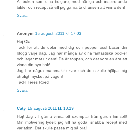
Är boken som dina tidigare, med härliga och inspirerande
bilder och recept så vill jag gärna ta chansen att vinna den!
Svara
Anonym
15 augusti 2011 kl. 17:03
Hej Ola!
Tack för att du delar med dig och pepper oss! Läser din
blogg varje dag. Jag har många av dina fantastiska böcker
och lagar mat ur dem! De är toppen, och det vore en ära att
vinna din nya bok!
Jag har några mammakilo kvar och den skulle hjälpa mig
otroligt mycket på vägen!
Tack! Teres Röed
Svara
Caty
15 augusti 2011 kl. 18:19
Hej! Jag vill gärna vinna ett exemplar från gurun himself!
Min motivering lyder: jag vill ha goda, snabba recept med
variation. Det skulle passa mig så bra!