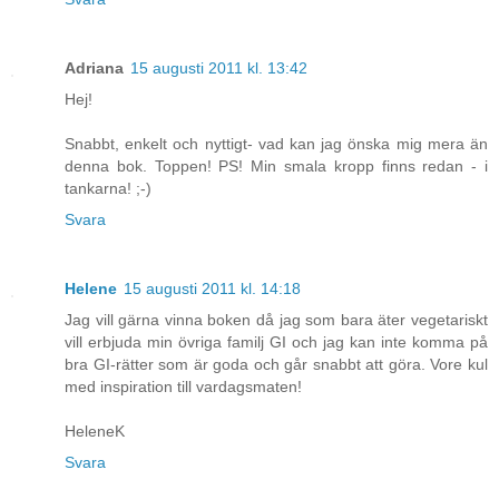
Adriana
15 augusti 2011 kl. 13:42
Hej!
Snabbt, enkelt och nyttigt- vad kan jag önska mig mera än
denna bok. Toppen! PS! Min smala kropp finns redan - i
tankarna! ;-)
Svara
Helene
15 augusti 2011 kl. 14:18
Jag vill gärna vinna boken då jag som bara äter vegetariskt
vill erbjuda min övriga familj GI och jag kan inte komma på
bra GI-rätter som är goda och går snabbt att göra. Vore kul
med inspiration till vardagsmaten!
HeleneK
Svara