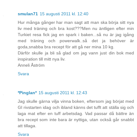
smulan71
15 augusti 2011 kl. 12:40
Hur många gånger har man sagt att man ska börja sitt nya
liv med träning och bra kost???Men nu äntligen efter min
Turkiet resa fick jag en spark i baken...så nu är jag igång
med träning och powerwalk..så det ja behöver är
goda,snabba bra recept för att gå ner mina 10 kg.
Därför skulle ja bli så glad om jag vann just din bok med
inspiration till mitt nya liv.
Anneli Åström
Svara
*Pinglan*
15 augusti 2011 kl. 12:43
Jag skulle gärna vilja vinna boken, eftersom jag börjat med
GI rivstarten idag och ibland känns det tufft att ställa sig och
laga mat efter en tuff arbetsdag. Vad passar då bättre än
bra recept som inte bara är nyttiga, utan också går snabbt
att tillaga.
Svara