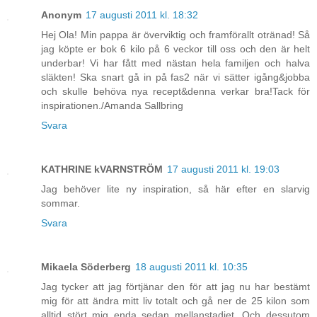
Anonym
17 augusti 2011 kl. 18:32
Hej Ola! Min pappa är överviktig och framförallt otränad! Så
jag köpte er bok 6 kilo på 6 veckor till oss och den är helt
underbar! Vi har fått med nästan hela familjen och halva
släkten! Ska snart gå in på fas2 när vi sätter igång&jobba
och skulle behöva nya recept&denna verkar bra!Tack för
inspirationen./Amanda Sallbring
Svara
KATHRINE kVARNSTRÖM
17 augusti 2011 kl. 19:03
Jag behöver lite ny inspiration, så här efter en slarvig
sommar.
Svara
Mikaela Söderberg
18 augusti 2011 kl. 10:35
Jag tycker att jag förtjänar den för att jag nu har bestämt
mig för att ändra mitt liv totalt och gå ner de 25 kilon som
alltid stört mig enda sedan mellanstadiet. Och dessutom