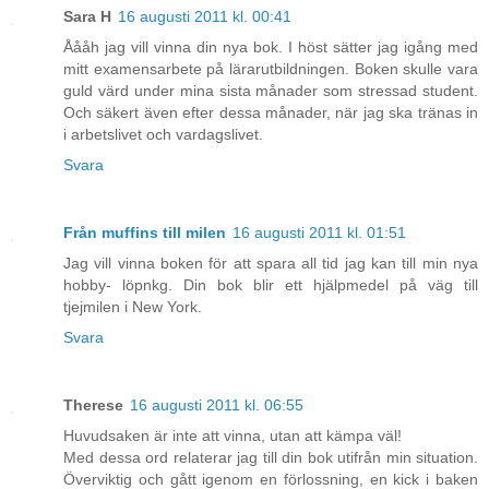
Sara H
16 augusti 2011 kl. 00:41
Åååh jag vill vinna din nya bok. I höst sätter jag igång med
mitt examensarbete på lärarutbildningen. Boken skulle vara
guld värd under mina sista månader som stressad student.
Och säkert även efter dessa månader, när jag ska tränas in
i arbetslivet och vardagslivet.
Svara
Från muffins till milen
16 augusti 2011 kl. 01:51
Jag vill vinna boken för att spara all tid jag kan till min nya
hobby- löpnkg. Din bok blir ett hjälpmedel på väg till
tjejmilen i New York.
Svara
Therese
16 augusti 2011 kl. 06:55
Huvudsaken är inte att vinna, utan att kämpa väl!
Med dessa ord relaterar jag till din bok utifrån min situation.
Överviktig och gått igenom en förlossning, en kick i baken