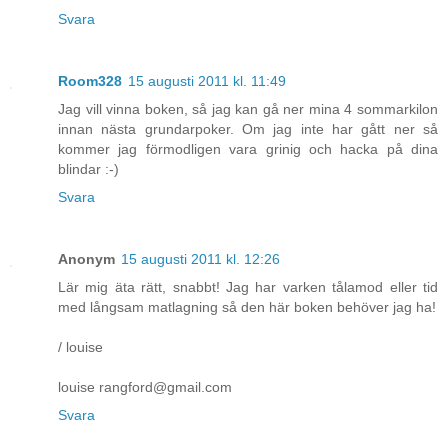
Svara
Room328
15 augusti 2011 kl. 11:49
Jag vill vinna boken, så jag kan gå ner mina 4 sommarkilon
innan nästa grundarpoker. Om jag inte har gått ner så
kommer jag förmodligen vara grinig och hacka på dina
blindar :-)
Svara
Anonym
15 augusti 2011 kl. 12:26
Lär mig äta rätt, snabbt! Jag har varken tålamod eller tid
med långsam matlagning så den här boken behöver jag ha!
/ louise
louise rangford@gmail.com
Svara