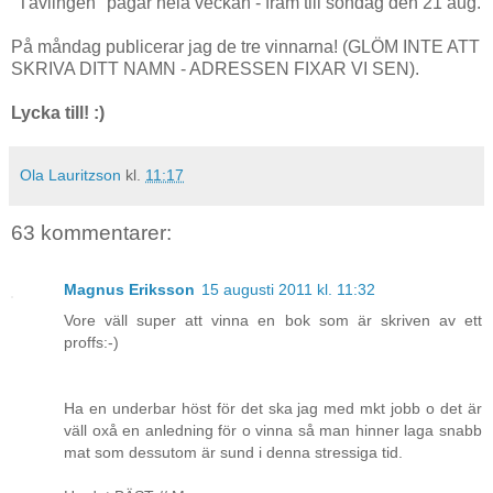
"Tävlingen" pågår hela veckan - fram till söndag den 21 aug.
På måndag publicerar jag de tre vinnarna! (GLÖM INTE ATT
SKRIVA DITT NAMN - ADRESSEN FIXAR VI SEN).
Lycka till! :)
Ola Lauritzson
kl.
11:17
63 kommentarer:
Magnus Eriksson
15 augusti 2011 kl. 11:32
Vore väll super att vinna en bok som är skriven av ett
proffs:-)
Ha en underbar höst för det ska jag med mkt jobb o det är
väll oxå en anledning för o vinna så man hinner laga snabb
mat som dessutom är sund i denna stressiga tid.