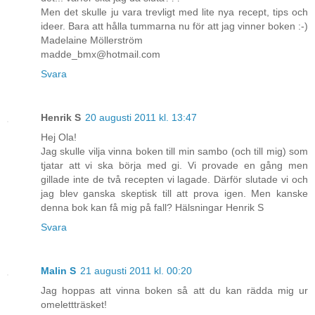
Men det skulle ju vara trevligt med lite nya recept, tips och
ideer. Bara att hålla tummarna nu för att jag vinner boken :-)
Madelaine Möllerström
madde_bmx@hotmail.com
Svara
Henrik S
20 augusti 2011 kl. 13:47
Hej Ola!
Jag skulle vilja vinna boken till min sambo (och till mig) som
tjatar att vi ska börja med gi. Vi provade en gång men
gillade inte de två recepten vi lagade. Därför slutade vi och
jag blev ganska skeptisk till att prova igen. Men kanske
denna bok kan få mig på fall? Hälsningar Henrik S
Svara
Malin S
21 augusti 2011 kl. 00:20
Jag hoppas att vinna boken så att du kan rädda mig ur
omelettträsket!