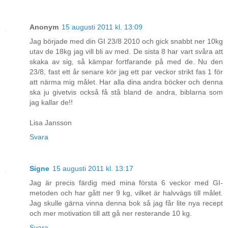
Anonym
15 augusti 2011 kl. 13:09
Jag började med din GI 23/8 2010 och gick snabbt ner 10kg
utav de 18kg jag vill bli av med. De sista 8 har vart svåra att
skaka av sig, så kämpar fortfarande på med de. Nu den
23/8, fast ett år senare kör jag ett par veckor strikt fas 1 för
att närma mig målet. Har alla dina andra böcker och denna
ska ju givetvis också få stå bland de andra, biblarna som
jag kallar de!!
Lisa Jansson
Svara
Signe
15 augusti 2011 kl. 13:17
Jag är precis färdig med mina första 6 veckor med GI-
metoden och har gått ner 9 kg, vilket är halvvägs till målet.
Jag skulle gärna vinna denna bok så jag får lite nya recept
och mer motivation till att gå ner resterande 10 kg.
Svara