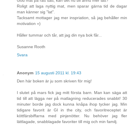
God mat på rätt sätt, kan det nu bli ännu mer lätt?
Roligt att laga nyttig mat, men sparar gärna tid de dagar
man känner sig "lat".
Tacksamt mottager jag mer inspriation, så jag behåller min
motivation =)
Håller tummar och tår, att jag din nya bok får...
Susanne Rooth
Svara
Anonym
15 augusti 2011 kl. 19:43
Den här boken är ju som skriven för mig!
I slutet på mars fick jag mitt första barn. Man kan säga att
tid till att lägga ner på matlagning reducerades snabbt! 30
minuter borde jag dock kunna knåpa ihop tycker jag. Min
tidigare favorit är GI in the city, och favoritreceptet är
köttfärsbiffarna med pinjenötter. Nu behöver jag fler
lättlagade, snabblagade favoriter till mig och min familj.