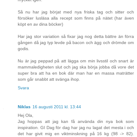
Så nu har jag börjat med nya friska tag och sitter och
försöker lusläsa alla recept som finns på nätet (har även
köpt en av dina böcker)
Har jag stor variation så fixar jag nog detta bättre än förra
gången då jag typ levde på bacon och ägg och drömde om
godis.
Nu är jag peppad på att lägga om min livsstil och snart är
mammaledigheten slut och jag ska börja jobba då vore det
super bra att ha en bok där man har en massa maträtter
som går snabbt att svänga ihop.
Svara
Niklas
16 augusti 2011 kl. 13:44
Hej Ola,
Jag hoppas att jag kan få använda din nya bok som
inspiration. GI Dag för dag har jag nu lagat det mesta i och
det har givit mig en viktminskning på 16 kg (98 -> 82).