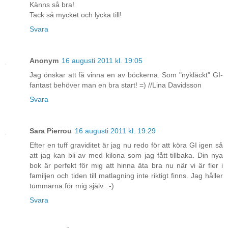
Känns så bra!
Tack så mycket och lycka till!
Svara
Anonym
16 augusti 2011 kl. 19:05
Jag önskar att få vinna en av böckerna. Som "nykläckt" GI-
fantast behöver man en bra start! =) //Lina Davidsson
Svara
Sara Pierrou
16 augusti 2011 kl. 19:29
Efter en tuff graviditet är jag nu redo för att köra GI igen så
att jag kan bli av med kilona som jag fått tillbaka. Din nya
bok är perfekt för mig att hinna äta bra nu när vi är fler i
familjen och tiden till matlagning inte riktigt finns. Jag håller
tummarna för mig själv. :-)
Svara