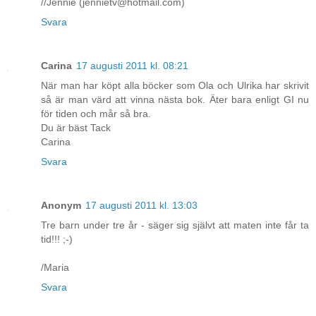
//Jennie (jennietv@hotmail.com)
Svara
Carina
17 augusti 2011 kl. 08:21
När man har köpt alla böcker som Ola och Ulrika har skrivit
så är man värd att vinna nästa bok. Äter bara enligt GI nu
för tiden och mår så bra.
Du är bäst Tack
Carina
Svara
Anonym
17 augusti 2011 kl. 13:03
Tre barn under tre år - säger sig självt att maten inte får ta
tid!!! ;-)
/Maria
Svara