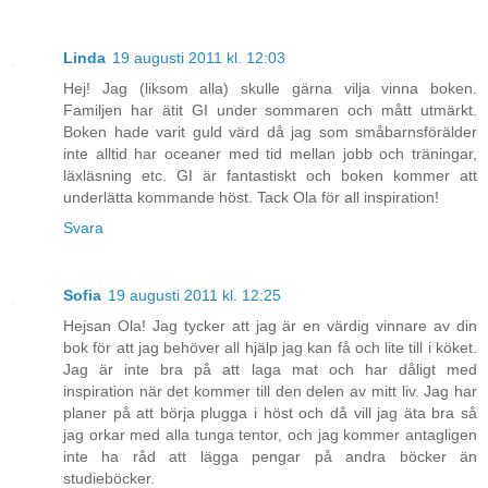
Linda
19 augusti 2011 kl. 12:03
Hej! Jag (liksom alla) skulle gärna vilja vinna boken.
Familjen har ätit GI under sommaren och mått utmärkt.
Boken hade varit guld värd då jag som småbarnsförälder
inte alltid har oceaner med tid mellan jobb och träningar,
läxläsning etc. GI är fantastiskt och boken kommer att
underlätta kommande höst. Tack Ola för all inspiration!
Svara
Sofia
19 augusti 2011 kl. 12:25
Hejsan Ola! Jag tycker att jag är en värdig vinnare av din
bok för att jag behöver all hjälp jag kan få och lite till i köket.
Jag är inte bra på att laga mat och har dåligt med
inspiration när det kommer till den delen av mitt liv. Jag har
planer på att börja plugga i höst och då vill jag äta bra så
jag orkar med alla tunga tentor, och jag kommer antagligen
inte ha råd att lägga pengar på andra böcker än
studieböcker.