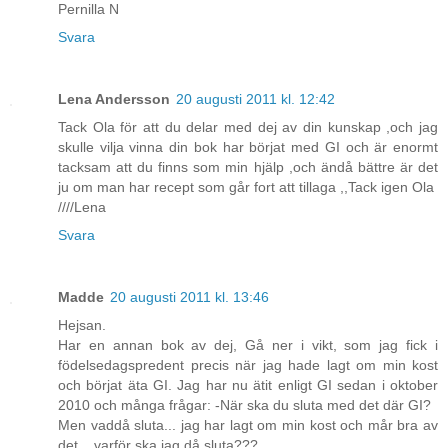
Pernilla N
Svara
Lena Andersson
20 augusti 2011 kl. 12:42
Tack Ola för att du delar med dej av din kunskap ,och jag
skulle vilja vinna din bok har börjat med GI och är enormt
tacksam att du finns som min hjälp ,och ändå bättre är det
ju om man har recept som går fort att tillaga ,,Tack igen Ola
////Lena
Svara
Madde
20 augusti 2011 kl. 13:46
Hejsan.
Har en annan bok av dej, Gå ner i vikt, som jag fick i
födelsedagspredent precis när jag hade lagt om min kost
och börjat äta GI. Jag har nu ätit enligt GI sedan i oktober
2010 och många frågar: -När ska du sluta med det där GI?
Men vaddå sluta... jag har lagt om min kost och mår bra av
det... varför ska jag då sluta???