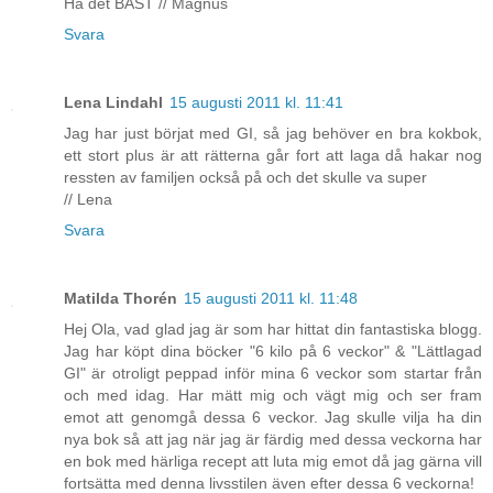
Ha det BÄST // Magnus
Svara
Lena Lindahl
15 augusti 2011 kl. 11:41
Jag har just börjat med GI, så jag behöver en bra kokbok,
ett stort plus är att rätterna går fort att laga då hakar nog
ressten av familjen också på och det skulle va super
// Lena
Svara
Matilda Thorén
15 augusti 2011 kl. 11:48
Hej Ola, vad glad jag är som har hittat din fantastiska blogg.
Jag har köpt dina böcker "6 kilo på 6 veckor" & "Lättlagad
GI" är otroligt peppad inför mina 6 veckor som startar från
och med idag. Har mätt mig och vägt mig och ser fram
emot att genomgå dessa 6 veckor. Jag skulle vilja ha din
nya bok så att jag när jag är färdig med dessa veckorna har
en bok med härliga recept att luta mig emot då jag gärna vill
fortsätta med denna livsstilen även efter dessa 6 veckorna!