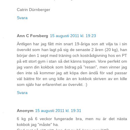
Catrin Dürnberger
Svara
Ann C Forsberg
15 augusti 2011 kl. 19:23
Äntligen har jag fått min snart 19-åriga son att vilja ta i sin
övervikt som han lagt på sig de senaste 2 åren (20 kg), han
börjar den 1 sept med träning och kostrådgivning hos en PT
på ett stort gym i stan så det känns toppen. Vore perfekt om
jag vann din kokbok som bidrag på "resan", men vinner jag
den inte så kommer jag att köpa den ändå för vad passar
väl bättre för en ung kille än en kokbok skriven av en kille
som själv har erfarenhet av övervikt. :)
Svara
Anonym
15 augusti 2011 kl. 19:31
6 kg på 6 veckor fungerade bra, men nu är det nästa
kokbok jag "måste" ha.