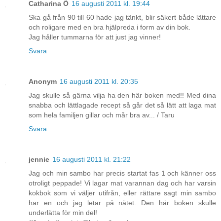
Catharina Ö
16 augusti 2011 kl. 19:44
Ska gå från 90 till 60 hade jag tänkt, blir säkert både lättare
och roligare med en bra hjälpreda i form av din bok.
Jag håller tummarna för att just jag vinner!
Svara
Anonym
16 augusti 2011 kl. 20:35
Jag skulle så gärna vilja ha den här boken med!! Med dina
snabba och lättlagade recept så går det så lätt att laga mat
som hela familjen gillar och mår bra av... / Taru
Svara
jennie
16 augusti 2011 kl. 21:22
Jag och min sambo har precis startat fas 1 och känner oss
otroligt peppade! Vi lagar mat varannan dag och har varsin
kokbok som vi väljer utifrån, eller rättare sagt min sambo
har en och jag letar på nätet. Den här boken skulle
underlätta för min del!