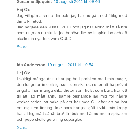
Susanne Sjöquist
19 augusti 2011 kl. 09:46
Hej Ola!
Jag vill gärna vinna din bok ,jag har nu gått ned 45kg med
din GI-metod.
Jag började den 20maj_2010 och jag har aldrig mått så bra
som nu,men nu skulle jag behöva lite ny inspiriation och då
skulle din nya bok vara GULD!
Svara
Ida Andersson
19 augusti 2011 kl. 10:54
Hej Ola!
I väldigt många år nu har jag haft problem med min mage,
den fungerar inte riktigt som den ska och efter att ha prövat
ungefär hur många olika dieter som helst som bara har lett
till att jag mått ännu sämre bestämde jag mig för några
veckor sedan att haka på det här med GI, efter att ha läst
om dig i en tidning. Inte bara har jag gått i vikt- min kropp
har aldrig mått såhär bra! En bok med ännu mer inspiration
och pepp skulle göra mig superglad!
Svara