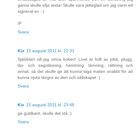
gärna skulle vilja testa! Skulle vara jätteglad om jag vann ett
signerat ex :-)
/P
Svara
Kix
15 augusti 2011 kl. 22:31
Självklart vill jag vinna boken! Livet är fullt av jobb, plugg,
läx- och sagoläsning, hämtning, lämning, rättning och
annat, så det skulle ge att kunna laga maten snabbt för att
kunna njuta längre av den och sällskapet :)
Svara
Kix
15 augusti 2011 kl. 23:48
ge guldkant, skulle det stå :)
Svara