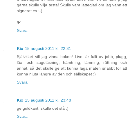
gärna skulle vilja testa! Skulle vara jätteglad om jag vann ett
signerat ex :-)
/P
Svara
Kix
15 augusti 2011 kl. 22:31
Självklart vill jag vinna boken! Livet är fullt av jobb, plugg,
läx- och sagoläsning, hämtning, lämning, rättning och
annat, så det skulle ge att kunna laga maten snabbt för att
kunna njuta längre av den och sällskapet :)
Svara
Kix
15 augusti 2011 kl. 23:48
ge guldkant, skulle det stå :)
Svara