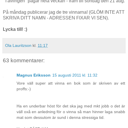
"Tävlingen" pågår hela veckan - fram till söndag den 21 aug.
På måndag publicerar jag de tre vinnarna! (GLÖM INTE ATT
SKRIVA DITT NAMN - ADRESSEN FIXAR VI SEN).
Lycka till! :)
Ola Lauritzson
kl.
11:17
63 kommentarer:
Magnus Eriksson
15 augusti 2011 kl. 11:32
Vore väll super att vinna en bok som är skriven av ett
proffs:-)
Ha en underbar höst för det ska jag med mkt jobb o det är
väll oxå en anledning för o vinna så man hinner laga snabb
mat som dessutom är sund i denna stressiga tid.