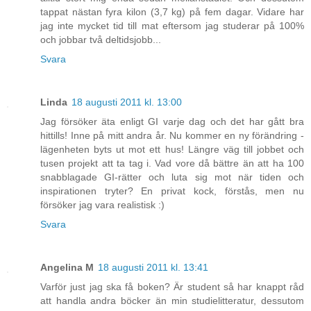
tappat nästan fyra kilon (3,7 kg) på fem dagar. Vidare har
jag inte mycket tid till mat eftersom jag studerar på 100%
och jobbar två deltidsjobb...
Svara
Linda
18 augusti 2011 kl. 13:00
Jag försöker äta enligt GI varje dag och det har gått bra
hittills! Inne på mitt andra år. Nu kommer en ny förändring -
lägenheten byts ut mot ett hus! Längre väg till jobbet och
tusen projekt att ta tag i. Vad vore då bättre än att ha 100
snabblagade GI-rätter och luta sig mot när tiden och
inspirationen tryter? En privat kock, förstås, men nu
försöker jag vara realistisk :)
Svara
Angelina M
18 augusti 2011 kl. 13:41
Varför just jag ska få boken? Är student så har knappt råd
att handla andra böcker än min studielitteratur, dessutom