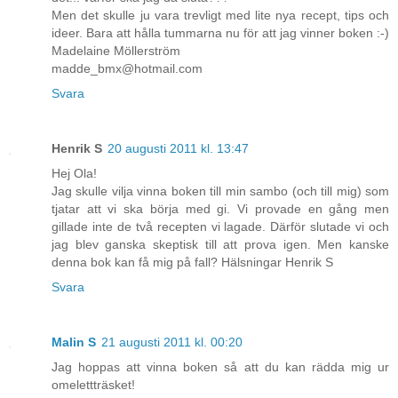
Men det skulle ju vara trevligt med lite nya recept, tips och
ideer. Bara att hålla tummarna nu för att jag vinner boken :-)
Madelaine Möllerström
madde_bmx@hotmail.com
Svara
Henrik S
20 augusti 2011 kl. 13:47
Hej Ola!
Jag skulle vilja vinna boken till min sambo (och till mig) som
tjatar att vi ska börja med gi. Vi provade en gång men
gillade inte de två recepten vi lagade. Därför slutade vi och
jag blev ganska skeptisk till att prova igen. Men kanske
denna bok kan få mig på fall? Hälsningar Henrik S
Svara
Malin S
21 augusti 2011 kl. 00:20
Jag hoppas att vinna boken så att du kan rädda mig ur
omelettträsket!