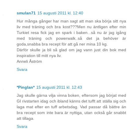
smulan71
15 augusti 2011 kl. 12:40
Hur många gånger har man sagt att man ska börja sitt nya
liv med träning och bra kost???Men nu äntligen efter min
Turkiet resa fick jag en spark i baken...så nu är jag igång
med träning och powerwalk..så det ja behöver är
goda,snabba bra recept för att gå ner mina 10 kg.
Därför skulle ja bli så glad om jag vann just din bok med
inspiration till mitt nya liv.
Anneli Åström
Svara
*Pinglan*
15 augusti 2011 kl. 12:43
Jag skulle gärna vilja vinna boken, eftersom jag börjat med
GI rivstarten idag och ibland känns det tufft att ställa sig och
laga mat efter en tuff arbetsdag. Vad passar då bättre än
bra recept som inte bara är nyttiga, utan också går snabbt
att tillaga.
Svara