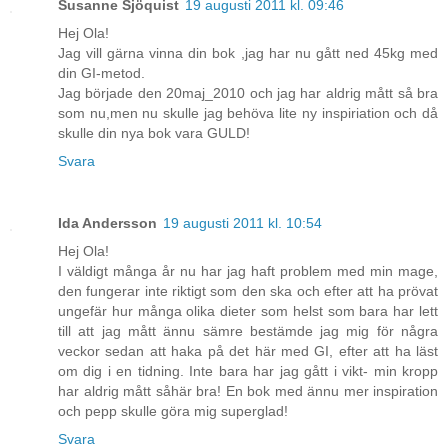
Susanne Sjöquist
19 augusti 2011 kl. 09:46
Hej Ola!
Jag vill gärna vinna din bok ,jag har nu gått ned 45kg med
din GI-metod.
Jag började den 20maj_2010 och jag har aldrig mått så bra
som nu,men nu skulle jag behöva lite ny inspiriation och då
skulle din nya bok vara GULD!
Svara
Ida Andersson
19 augusti 2011 kl. 10:54
Hej Ola!
I väldigt många år nu har jag haft problem med min mage,
den fungerar inte riktigt som den ska och efter att ha prövat
ungefär hur många olika dieter som helst som bara har lett
till att jag mått ännu sämre bestämde jag mig för några
veckor sedan att haka på det här med GI, efter att ha läst
om dig i en tidning. Inte bara har jag gått i vikt- min kropp
har aldrig mått såhär bra! En bok med ännu mer inspiration
och pepp skulle göra mig superglad!
Svara