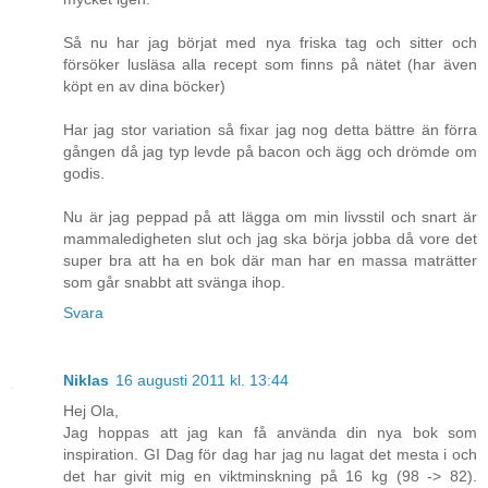
Så nu har jag börjat med nya friska tag och sitter och
försöker lusläsa alla recept som finns på nätet (har även
köpt en av dina böcker)
Har jag stor variation så fixar jag nog detta bättre än förra
gången då jag typ levde på bacon och ägg och drömde om
godis.
Nu är jag peppad på att lägga om min livsstil och snart är
mammaledigheten slut och jag ska börja jobba då vore det
super bra att ha en bok där man har en massa maträtter
som går snabbt att svänga ihop.
Svara
Niklas
16 augusti 2011 kl. 13:44
Hej Ola,
Jag hoppas att jag kan få använda din nya bok som
inspiration. GI Dag för dag har jag nu lagat det mesta i och
det har givit mig en viktminskning på 16 kg (98 -> 82).