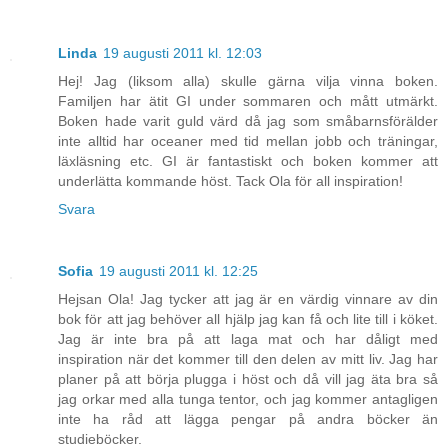
Linda
19 augusti 2011 kl. 12:03
Hej! Jag (liksom alla) skulle gärna vilja vinna boken.
Familjen har ätit GI under sommaren och mått utmärkt.
Boken hade varit guld värd då jag som småbarnsförälder
inte alltid har oceaner med tid mellan jobb och träningar,
läxläsning etc. GI är fantastiskt och boken kommer att
underlätta kommande höst. Tack Ola för all inspiration!
Svara
Sofia
19 augusti 2011 kl. 12:25
Hejsan Ola! Jag tycker att jag är en värdig vinnare av din
bok för att jag behöver all hjälp jag kan få och lite till i köket.
Jag är inte bra på att laga mat och har dåligt med
inspiration när det kommer till den delen av mitt liv. Jag har
planer på att börja plugga i höst och då vill jag äta bra så
jag orkar med alla tunga tentor, och jag kommer antagligen
inte ha råd att lägga pengar på andra böcker än
studieböcker.