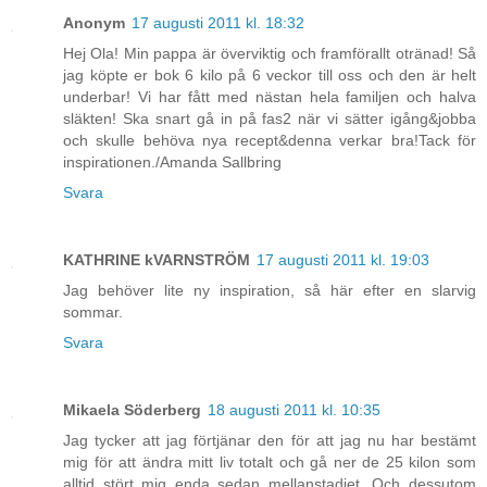
Anonym
17 augusti 2011 kl. 18:32
Hej Ola! Min pappa är överviktig och framförallt otränad! Så
jag köpte er bok 6 kilo på 6 veckor till oss och den är helt
underbar! Vi har fått med nästan hela familjen och halva
släkten! Ska snart gå in på fas2 när vi sätter igång&jobba
och skulle behöva nya recept&denna verkar bra!Tack för
inspirationen./Amanda Sallbring
Svara
KATHRINE kVARNSTRÖM
17 augusti 2011 kl. 19:03
Jag behöver lite ny inspiration, så här efter en slarvig
sommar.
Svara
Mikaela Söderberg
18 augusti 2011 kl. 10:35
Jag tycker att jag förtjänar den för att jag nu har bestämt
mig för att ändra mitt liv totalt och gå ner de 25 kilon som
alltid stört mig enda sedan mellanstadiet. Och dessutom