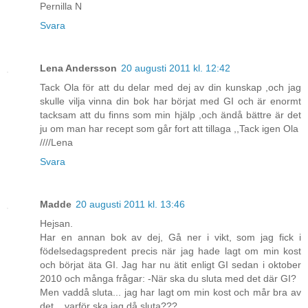
Pernilla N
Svara
Lena Andersson
20 augusti 2011 kl. 12:42
Tack Ola för att du delar med dej av din kunskap ,och jag
skulle vilja vinna din bok har börjat med GI och är enormt
tacksam att du finns som min hjälp ,och ändå bättre är det
ju om man har recept som går fort att tillaga ,,Tack igen Ola
////Lena
Svara
Madde
20 augusti 2011 kl. 13:46
Hejsan.
Har en annan bok av dej, Gå ner i vikt, som jag fick i
födelsedagspredent precis när jag hade lagt om min kost
och börjat äta GI. Jag har nu ätit enligt GI sedan i oktober
2010 och många frågar: -När ska du sluta med det där GI?
Men vaddå sluta... jag har lagt om min kost och mår bra av
det... varför ska jag då sluta???