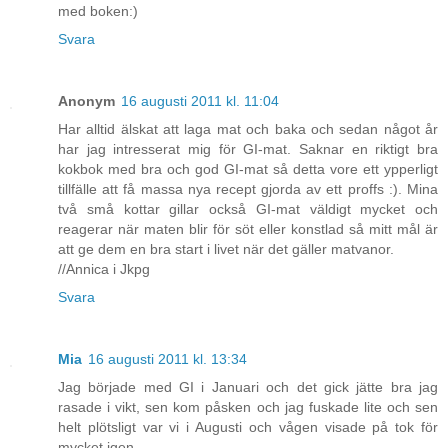
med boken:)
Svara
Anonym
16 augusti 2011 kl. 11:04
Har alltid älskat att laga mat och baka och sedan något år
har jag intresserat mig för GI-mat. Saknar en riktigt bra
kokbok med bra och god GI-mat så detta vore ett ypperligt
tillfälle att få massa nya recept gjorda av ett proffs :). Mina
två små kottar gillar också GI-mat väldigt mycket och
reagerar när maten blir för söt eller konstlad så mitt mål är
att ge dem en bra start i livet när det gäller matvanor.
//Annica i Jkpg
Svara
Mia
16 augusti 2011 kl. 13:34
Jag började med GI i Januari och det gick jätte bra jag
rasade i vikt, sen kom påsken och jag fuskade lite och sen
helt plötsligt var vi i Augusti och vågen visade på tok för
mycket igen.