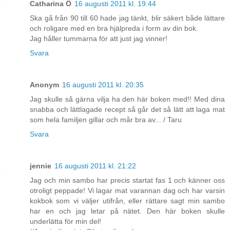
Catharina Ö
16 augusti 2011 kl. 19:44
Ska gå från 90 till 60 hade jag tänkt, blir säkert både lättare
och roligare med en bra hjälpreda i form av din bok.
Jag håller tummarna för att just jag vinner!
Svara
Anonym
16 augusti 2011 kl. 20:35
Jag skulle så gärna vilja ha den här boken med!! Med dina
snabba och lättlagade recept så går det så lätt att laga mat
som hela familjen gillar och mår bra av... / Taru
Svara
jennie
16 augusti 2011 kl. 21:22
Jag och min sambo har precis startat fas 1 och känner oss
otroligt peppade! Vi lagar mat varannan dag och har varsin
kokbok som vi väljer utifrån, eller rättare sagt min sambo
har en och jag letar på nätet. Den här boken skulle
underlätta för min del!