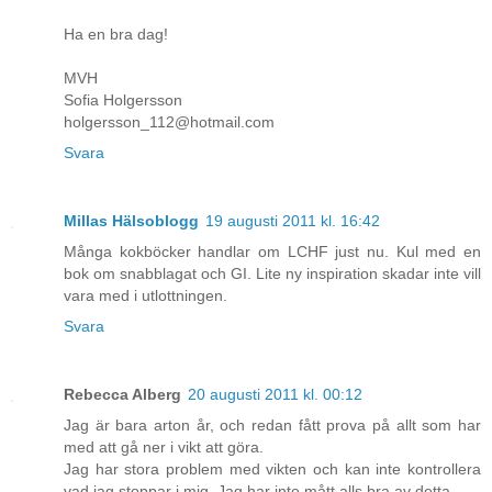
Ha en bra dag!
MVH
Sofia Holgersson
holgersson_112@hotmail.com
Svara
Millas Hälsoblogg
19 augusti 2011 kl. 16:42
Många kokböcker handlar om LCHF just nu. Kul med en
bok om snabblagat och GI. Lite ny inspiration skadar inte vill
vara med i utlottningen.
Svara
Rebecca Alberg
20 augusti 2011 kl. 00:12
Jag är bara arton år, och redan fått prova på allt som har
med att gå ner i vikt att göra.
Jag har stora problem med vikten och kan inte kontrollera
vad jag stoppar i mig. Jag har inte mått alls bra av detta.