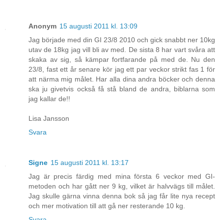
Anonym
15 augusti 2011 kl. 13:09
Jag började med din GI 23/8 2010 och gick snabbt ner 10kg
utav de 18kg jag vill bli av med. De sista 8 har vart svåra att
skaka av sig, så kämpar fortfarande på med de. Nu den
23/8, fast ett år senare kör jag ett par veckor strikt fas 1 för
att närma mig målet. Har alla dina andra böcker och denna
ska ju givetvis också få stå bland de andra, biblarna som
jag kallar de!!
Lisa Jansson
Svara
Signe
15 augusti 2011 kl. 13:17
Jag är precis färdig med mina första 6 veckor med GI-
metoden och har gått ner 9 kg, vilket är halvvägs till målet.
Jag skulle gärna vinna denna bok så jag får lite nya recept
och mer motivation till att gå ner resterande 10 kg.
Svara