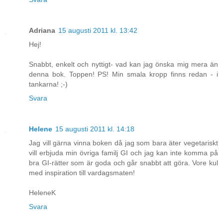
Adriana
15 augusti 2011 kl. 13:42
Hej!
Snabbt, enkelt och nyttigt- vad kan jag önska mig mera än
denna bok. Toppen! PS! Min smala kropp finns redan - i
tankarna! ;-)
Svara
Helene
15 augusti 2011 kl. 14:18
Jag vill gärna vinna boken då jag som bara äter vegetariskt
vill erbjuda min övriga familj GI och jag kan inte komma på
bra GI-rätter som är goda och går snabbt att göra. Vore kul
med inspiration till vardagsmaten!
HeleneK
Svara