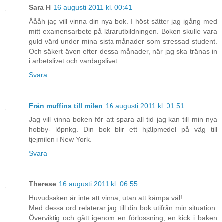
Sara H
16 augusti 2011 kl. 00:41
Åååh jag vill vinna din nya bok. I höst sätter jag igång med
mitt examensarbete på lärarutbildningen. Boken skulle vara
guld värd under mina sista månader som stressad student.
Och säkert även efter dessa månader, när jag ska tränas in
i arbetslivet och vardagslivet.
Svara
Från muffins till milen
16 augusti 2011 kl. 01:51
Jag vill vinna boken för att spara all tid jag kan till min nya
hobby- löpnkg. Din bok blir ett hjälpmedel på väg till
tjejmilen i New York.
Svara
Therese
16 augusti 2011 kl. 06:55
Huvudsaken är inte att vinna, utan att kämpa väl!
Med dessa ord relaterar jag till din bok utifrån min situation.
Överviktig och gått igenom en förlossning, en kick i baken