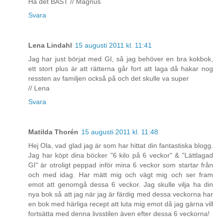
Ha det BÄST // Magnus
Svara
Lena Lindahl
15 augusti 2011 kl. 11:41
Jag har just börjat med GI, så jag behöver en bra kokbok,
ett stort plus är att rätterna går fort att laga då hakar nog
ressten av familjen också på och det skulle va super
// Lena
Svara
Matilda Thorén
15 augusti 2011 kl. 11:48
Hej Ola, vad glad jag är som har hittat din fantastiska blogg.
Jag har köpt dina böcker "6 kilo på 6 veckor" & "Lättlagad
GI" är otroligt peppad inför mina 6 veckor som startar från
och med idag. Har mätt mig och vägt mig och ser fram
emot att genomgå dessa 6 veckor. Jag skulle vilja ha din
nya bok så att jag när jag är färdig med dessa veckorna har
en bok med härliga recept att luta mig emot då jag gärna vill
fortsätta med denna livsstilen även efter dessa 6 veckorna!