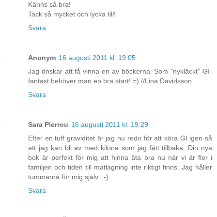
Känns så bra!
Tack så mycket och lycka till!
Svara
Anonym
16 augusti 2011 kl. 19:05
Jag önskar att få vinna en av böckerna. Som "nykläckt" GI-
fantast behöver man en bra start! =) //Lina Davidsson
Svara
Sara Pierrou
16 augusti 2011 kl. 19:29
Efter en tuff graviditet är jag nu redo för att köra GI igen så
att jag kan bli av med kilona som jag fått tillbaka. Din nya
bok är perfekt för mig att hinna äta bra nu när vi är fler i
familjen och tiden till matlagning inte riktigt finns. Jag håller
tummarna för mig själv. :-)
Svara