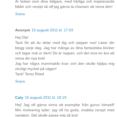
Är boken som dina tidigare, med härliga och inspirerande
bilder och recept så vill jag gärna ta chansen att vinna den!
Svara
Anonym
15 augusti 2011 kl. 17:03
Hej Ola!
Tack för att du delar med dig och pepper oss! Läser din
blogg varje dag. Jag har många av dina fantastiska böcker
och lagar mat ur dem! De är toppen, och det vore en ära att
vinna din nya bok!
Jag har några mammakilo kvar och den skulle hjälpa mig
otroligt mycket på vägen!
Tack! Teres Röed
Svara
Caty
15 augusti 2011 kl. 18:19
Hej! Jag vill gärna vinna ett exemplar från gurun himself!
Min motivering lyder: jag vill ha goda, snabba recept med
variation. Det skulle passa mig så bra!