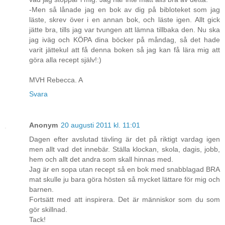
-Men så lånade jag en bok av dig på bibloteket som jag
läste, skrev över i en annan bok, och läste igen. Allt gick
jätte bra, tills jag var tvungen att lämna tillbaka den. Nu ska
jag iväg och KÖPA dina böcker på måndag, så det hade
varit jättekul att få denna boken så jag kan få lära mig att
göra alla recept själv!:)
MVH Rebecca. A
Svara
Anonym
20 augusti 2011 kl. 11:01
Dagen efter avslutad tävling är det på riktigt vardag igen
men allt vad det innebär. Ställa klockan, skola, dagis, jobb,
hem och allt det andra som skall hinnas med.
Jag är en sopa utan recept så en bok med snabblagad BRA
mat skulle ju bara göra hösten så mycket lättare för mig och
barnen.
Fortsätt med att inspirera. Det är människor som du som
gör skillnad.
Tack!