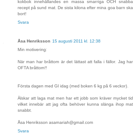
kokbok innehållandes en massa smarriga OCH snabba
recept på sund mat. De sista kilona efter mina goa barn ska
bort!
Svara
Åsa Henriksson
15 augusti 2011 kl. 12:38
Min motivering:
När man har bråttom är det lättast att falla i fällor. Jag har
OFTA bråttom!!
Första dagen med GI idag (med boken 6 kg på 6 veckor).
Älskar att laga mat men har ett jobb som kräver mycket tid
vilket innebär att jag ofta behöver kunna slänga ihop mat
snabbt.
Åsa Henriksson asamariah@gmail.com
Svara