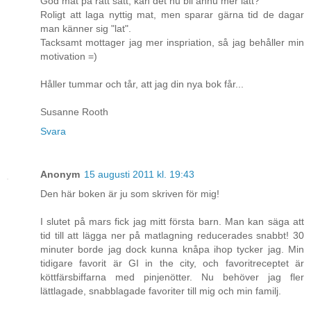
God mat på rätt sätt, kan det nu bli ännu mer lätt?
Roligt att laga nyttig mat, men sparar gärna tid de dagar
man känner sig "lat".
Tacksamt mottager jag mer inspriation, så jag behåller min
motivation =)
Håller tummar och tår, att jag din nya bok får...
Susanne Rooth
Svara
Anonym
15 augusti 2011 kl. 19:43
Den här boken är ju som skriven för mig!
I slutet på mars fick jag mitt första barn. Man kan säga att
tid till att lägga ner på matlagning reducerades snabbt! 30
minuter borde jag dock kunna knåpa ihop tycker jag. Min
tidigare favorit är GI in the city, och favoritreceptet är
köttfärsbiffarna med pinjenötter. Nu behöver jag fler
lättlagade, snabblagade favoriter till mig och min familj.