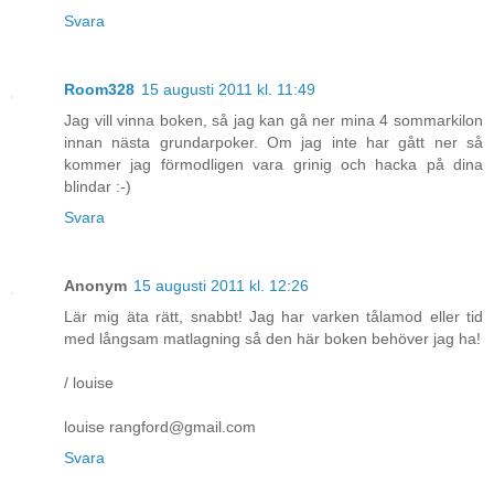
Svara
Room328
15 augusti 2011 kl. 11:49
Jag vill vinna boken, så jag kan gå ner mina 4 sommarkilon
innan nästa grundarpoker. Om jag inte har gått ner så
kommer jag förmodligen vara grinig och hacka på dina
blindar :-)
Svara
Anonym
15 augusti 2011 kl. 12:26
Lär mig äta rätt, snabbt! Jag har varken tålamod eller tid
med långsam matlagning så den här boken behöver jag ha!
/ louise
louise rangford@gmail.com
Svara