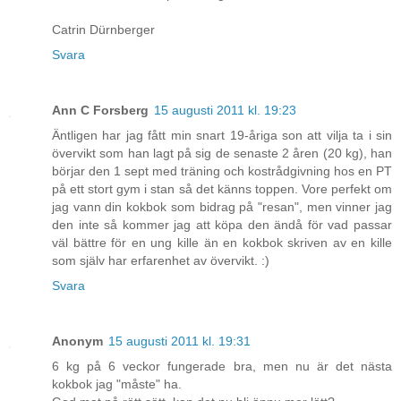
Catrin Dürnberger
Svara
Ann C Forsberg
15 augusti 2011 kl. 19:23
Äntligen har jag fått min snart 19-åriga son att vilja ta i sin
övervikt som han lagt på sig de senaste 2 åren (20 kg), han
börjar den 1 sept med träning och kostrådgivning hos en PT
på ett stort gym i stan så det känns toppen. Vore perfekt om
jag vann din kokbok som bidrag på "resan", men vinner jag
den inte så kommer jag att köpa den ändå för vad passar
väl bättre för en ung kille än en kokbok skriven av en kille
som själv har erfarenhet av övervikt. :)
Svara
Anonym
15 augusti 2011 kl. 19:31
6 kg på 6 veckor fungerade bra, men nu är det nästa
kokbok jag "måste" ha.