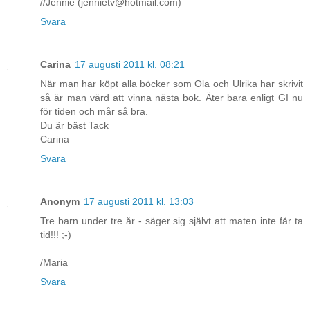
//Jennie (jennietv@hotmail.com)
Svara
Carina
17 augusti 2011 kl. 08:21
När man har köpt alla böcker som Ola och Ulrika har skrivit
så är man värd att vinna nästa bok. Äter bara enligt GI nu
för tiden och mår så bra.
Du är bäst Tack
Carina
Svara
Anonym
17 augusti 2011 kl. 13:03
Tre barn under tre år - säger sig självt att maten inte får ta
tid!!! ;-)
/Maria
Svara