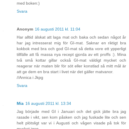
med boken:)
Svara
Anonym
16 augusti 2011 kl. 11:04
Har alltid älskat att laga mat och baka och sedan något år
har jag intresserat mig för GI-mat. Saknar en riktigt bra
kokbok med bra och god GI-mat så detta vore ett ypperligt
tillfälle att få massa nya recept gjorda av ett proffs :). Mina
två små kottar gillar också GI-mat väldigt mycket och
reagerar när maten blir för söt eller konstlad så mitt mål är
att ge dem en bra start i livet när det gäller matvanor.
//Annica i Jkpg
Svara
Mia
16 augusti 2011 kl. 13:34
Jag började med GI i Januari och det gick jätte bra jag
rasade i vikt, sen kom påsken och jag fuskade lite och sen
helt plötsligt var vi i Augusti och vågen visade på tok för
mycket igen.