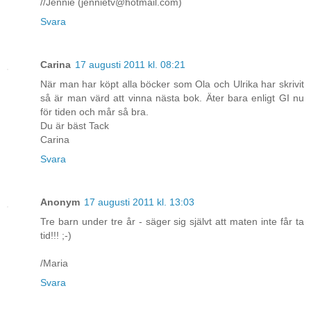
//Jennie (jennietv@hotmail.com)
Svara
Carina
17 augusti 2011 kl. 08:21
När man har köpt alla böcker som Ola och Ulrika har skrivit
så är man värd att vinna nästa bok. Äter bara enligt GI nu
för tiden och mår så bra.
Du är bäst Tack
Carina
Svara
Anonym
17 augusti 2011 kl. 13:03
Tre barn under tre år - säger sig självt att maten inte får ta
tid!!! ;-)
/Maria
Svara