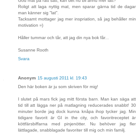
God mat på rätt sätt, kan det nu bli ännu mer lätt?
Roligt att laga nyttig mat, men sparar gärna tid de dagar
man känner sig "lat".
Tacksamt mottager jag mer inspriation, så jag behåller min
motivation =)
Håller tummar och tår, att jag din nya bok får...
Susanne Rooth
Svara
Anonym
15 augusti 2011 kl. 19:43
Den här boken är ju som skriven för mig!
I slutet på mars fick jag mitt första barn. Man kan säga att
tid till att lägga ner på matlagning reducerades snabbt! 30
minuter borde jag dock kunna knåpa ihop tycker jag. Min
tidigare favorit är GI in the city, och favoritreceptet är
köttfärsbiffarna med pinjenötter. Nu behöver jag fler
lättlagade, snabblagade favoriter till mig och min familj.