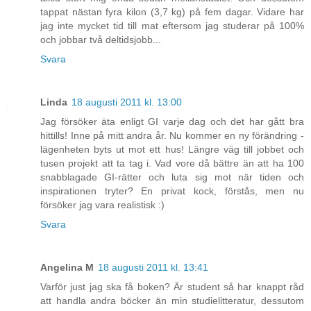
tappat nästan fyra kilon (3,7 kg) på fem dagar. Vidare har
jag inte mycket tid till mat eftersom jag studerar på 100%
och jobbar två deltidsjobb...
Svara
Linda
18 augusti 2011 kl. 13:00
Jag försöker äta enligt GI varje dag och det har gått bra
hittills! Inne på mitt andra år. Nu kommer en ny förändring -
lägenheten byts ut mot ett hus! Längre väg till jobbet och
tusen projekt att ta tag i. Vad vore då bättre än att ha 100
snabblagade GI-rätter och luta sig mot när tiden och
inspirationen tryter? En privat kock, förstås, men nu
försöker jag vara realistisk :)
Svara
Angelina M
18 augusti 2011 kl. 13:41
Varför just jag ska få boken? Är student så har knappt råd
att handla andra böcker än min studielitteratur, dessutom