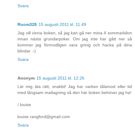
Svara
Room328
15 augusti 2011 kl. 11:49
Jag vill vinna boken, så jag kan gå ner mina 4 sommarkilon
innan nästa grundarpoker. Om jag inte har gått ner så
kommer jag förmodligen vara grinig och hacka på dina
blindar :-)
Svara
Anonym
15 augusti 2011 kl. 12:26
Lär mig äta rätt, snabbt! Jag har varken tålamod eller tid
med långsam matlagning så den här boken behöver jag ha!
/ louise
louise rangford@gmail.com
Svara