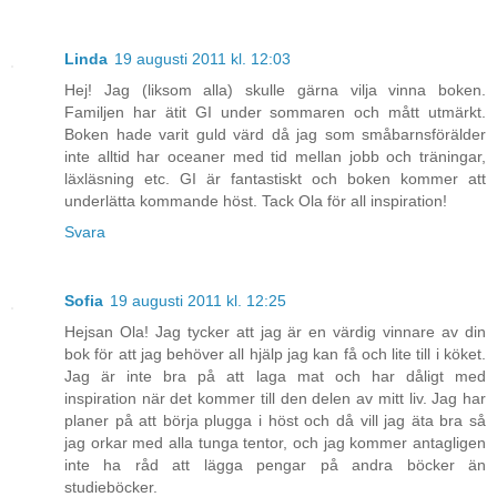
Linda
19 augusti 2011 kl. 12:03
Hej! Jag (liksom alla) skulle gärna vilja vinna boken.
Familjen har ätit GI under sommaren och mått utmärkt.
Boken hade varit guld värd då jag som småbarnsförälder
inte alltid har oceaner med tid mellan jobb och träningar,
läxläsning etc. GI är fantastiskt och boken kommer att
underlätta kommande höst. Tack Ola för all inspiration!
Svara
Sofia
19 augusti 2011 kl. 12:25
Hejsan Ola! Jag tycker att jag är en värdig vinnare av din
bok för att jag behöver all hjälp jag kan få och lite till i köket.
Jag är inte bra på att laga mat och har dåligt med
inspiration när det kommer till den delen av mitt liv. Jag har
planer på att börja plugga i höst och då vill jag äta bra så
jag orkar med alla tunga tentor, och jag kommer antagligen
inte ha råd att lägga pengar på andra böcker än
studieböcker.