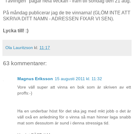
"Tävlingen" pågår hela veckan - fram till söndag den 21 aug.
På måndag publicerar jag de tre vinnarna! (GLÖM INTE ATT
SKRIVA DITT NAMN - ADRESSEN FIXAR VI SEN).
Lycka till! :)
Ola Lauritzson
kl.
11:17
63 kommentarer:
Magnus Eriksson
15 augusti 2011 kl. 11:32
Vore väll super att vinna en bok som är skriven av ett
proffs:-)
Ha en underbar höst för det ska jag med mkt jobb o det är
väll oxå en anledning för o vinna så man hinner laga snabb
mat som dessutom är sund i denna stressiga tid.