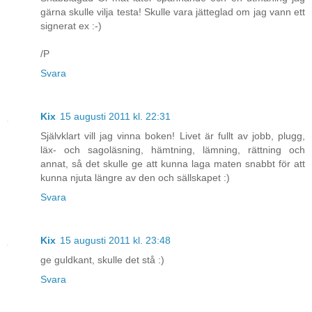
gärna skulle vilja testa! Skulle vara jätteglad om jag vann ett
signerat ex :-)
/P
Svara
Kix
15 augusti 2011 kl. 22:31
Självklart vill jag vinna boken! Livet är fullt av jobb, plugg,
läx- och sagoläsning, hämtning, lämning, rättning och
annat, så det skulle ge att kunna laga maten snabbt för att
kunna njuta längre av den och sällskapet :)
Svara
Kix
15 augusti 2011 kl. 23:48
ge guldkant, skulle det stå :)
Svara