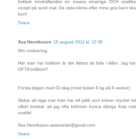
kokbok innehållandes en massa smarriga OCH snabba
recept på sund mat. De sista kilona efter mina goa barn ska
bort!
Svara
Åsa Henriksson
15 augusti 2011 kl. 12:38
Min motivering:
När man har bråttom är det lättast att falla i fällor. Jag har
OFTA bråttom!!
Första dagen med GI idag (med boken 6 kg på 6 veckor).
Älskar att laga mat men har ett jobb som kräver mycket tid
vilket innebär att jag ofta behöver kunna slänga ihop mat
snabbt.
Åsa Henriksson asamariah@gmail.com
Svara