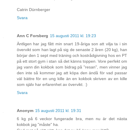
Catrin Dürnberger
Svara
Ann C Forsberg
15 augusti 2011 kl. 19:23
Äntligen har jag fått min snart 19-åriga son att vilja ta i sin
övervikt som han lagt på sig de senaste 2 åren (20 kg), han
börjar den 1 sept med träning och kostrådgivning hos en PT
på ett stort gym i stan så det känns toppen. Vore perfekt om
jag vann din kokbok som bidrag på "resan", men vinner jag
den inte så kommer jag att köpa den ändå för vad passar
väl bättre för en ung kille än en kokbok skriven av en kille
som själv har erfarenhet av övervikt. :)
Svara
Anonym
15 augusti 2011 kl. 19:31
6 kg på 6 veckor fungerade bra, men nu är det nästa
kokbok jag "måste" ha.