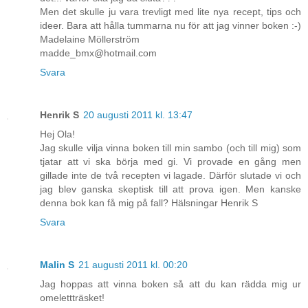
Men det skulle ju vara trevligt med lite nya recept, tips och
ideer. Bara att hålla tummarna nu för att jag vinner boken :-)
Madelaine Möllerström
madde_bmx@hotmail.com
Svara
Henrik S
20 augusti 2011 kl. 13:47
Hej Ola!
Jag skulle vilja vinna boken till min sambo (och till mig) som
tjatar att vi ska börja med gi. Vi provade en gång men
gillade inte de två recepten vi lagade. Därför slutade vi och
jag blev ganska skeptisk till att prova igen. Men kanske
denna bok kan få mig på fall? Hälsningar Henrik S
Svara
Malin S
21 augusti 2011 kl. 00:20
Jag hoppas att vinna boken så att du kan rädda mig ur
omelettträsket!