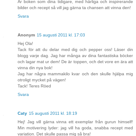
Är boken som dina tidigare, med härliga och inspirerande
bilder och recept så vill jag gärna ta chansen att vinna den!
Svara
Anonym
15 augusti 2011 kl. 17:03
Hej Ola!
Tack för att du delar med dig och pepper oss! Läser din
blogg varje dag. Jag har många av dina fantastiska böcker
och lagar mat ur dem! De är toppen, och det vore en ära att
vinna din nya bok!
Jag har några mammakilo kvar och den skulle hjälpa mig
otroligt mycket på vägen!
Tack! Teres Röed
Svara
Caty
15 augusti 2011 kl. 18:19
Hej! Jag vill gärna vinna ett exemplar från gurun himself!
Min motivering lyder: jag vill ha goda, snabba recept med
variation. Det skulle passa mig så bra!