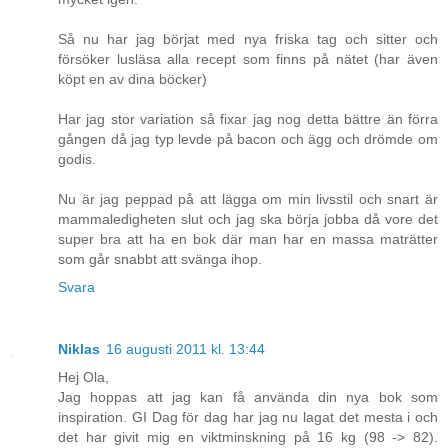
Så nu har jag börjat med nya friska tag och sitter och
försöker lusläsa alla recept som finns på nätet (har även
köpt en av dina böcker)
Har jag stor variation så fixar jag nog detta bättre än förra
gången då jag typ levde på bacon och ägg och drömde om
godis.
Nu är jag peppad på att lägga om min livsstil och snart är
mammaledigheten slut och jag ska börja jobba då vore det
super bra att ha en bok där man har en massa maträtter
som går snabbt att svänga ihop.
Svara
Niklas
16 augusti 2011 kl. 13:44
Hej Ola,
Jag hoppas att jag kan få använda din nya bok som
inspiration. GI Dag för dag har jag nu lagat det mesta i och
det har givit mig en viktminskning på 16 kg (98 -> 82).