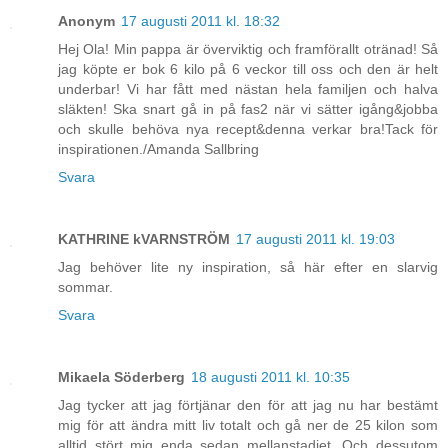
Anonym
17 augusti 2011 kl. 18:32
Hej Ola! Min pappa är överviktig och framförallt otränad! Så
jag köpte er bok 6 kilo på 6 veckor till oss och den är helt
underbar! Vi har fått med nästan hela familjen och halva
släkten! Ska snart gå in på fas2 när vi sätter igång&jobba
och skulle behöva nya recept&denna verkar bra!Tack för
inspirationen./Amanda Sallbring
Svara
KATHRINE kVARNSTRÖM
17 augusti 2011 kl. 19:03
Jag behöver lite ny inspiration, så här efter en slarvig
sommar.
Svara
Mikaela Söderberg
18 augusti 2011 kl. 10:35
Jag tycker att jag förtjänar den för att jag nu har bestämt
mig för att ändra mitt liv totalt och gå ner de 25 kilon som
alltid stört mig enda sedan mellanstadiet. Och dessutom