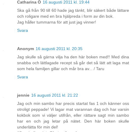
Catharina Ö
16 augusti 2011 kl. 19:44
Ska gå från 90 till 60 hade jag tänkt, blir säkert både lättare
och roligare med en bra hjälpreda i form av din bok.
Jag håller tummarna för att just jag vinner!
Svara
Anonym
16 augusti 2011 kl. 20:35
Jag skulle så gärna vilja ha den här boken med!! Med dina
snabba och lättlagade recept så går det så lätt att laga mat
som hela familjen gillar och mår bra av... / Taru
Svara
jennie
16 augusti 2011 kl. 21:22
Jag och min sambo har precis startat fas 1 och känner oss
otroligt peppade! Vi lagar mat varannan dag och har varsin
kokbok som vi väljer utifrån, eller rättare sagt min sambo
har en och jag letar på nätet. Den här boken skulle
underlätta för min del!