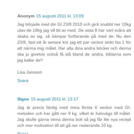
Anonym
15 augusti 2011 kl. 13:09
Jag började med din GI 23/8 2010 och gick snabbt ner 10kg
utav de 18kg jag vill bli av med. De sista 8 har vart svåra att
skaka av sig, så kämpar fortfarande på med de. Nu den
23/8, fast ett år senare kör jag ett par veckor strikt fas 1 för
att närma mig målet. Har alla dina andra böcker och denna
ska ju givetvis också få stå bland de andra, biblarna som
jag kallar de!!
Lisa Jansson
Svara
Signe
15 augusti 2011 kl. 13:17
Jag är precis färdig med mina första 6 veckor med GI-
metoden och har gått ner 9 kg, vilket är halvvägs till målet.
Jag skulle gärna vinna denna bok så jag får lite nya recept
och mer motivation till att gå ner resterande 10 kg.
Svara