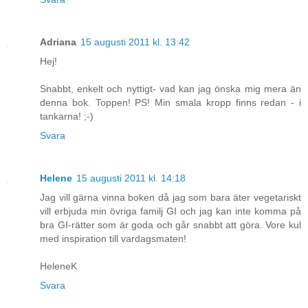
Adriana
15 augusti 2011 kl. 13:42
Hej!
Snabbt, enkelt och nyttigt- vad kan jag önska mig mera än
denna bok. Toppen! PS! Min smala kropp finns redan - i
tankarna! ;-)
Svara
Helene
15 augusti 2011 kl. 14:18
Jag vill gärna vinna boken då jag som bara äter vegetariskt
vill erbjuda min övriga familj GI och jag kan inte komma på
bra GI-rätter som är goda och går snabbt att göra. Vore kul
med inspiration till vardagsmaten!
HeleneK
Svara