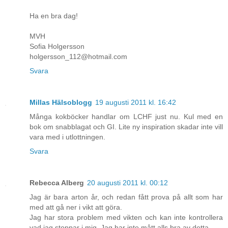
Ha en bra dag!
MVH
Sofia Holgersson
holgersson_112@hotmail.com
Svara
Millas Hälsoblogg
19 augusti 2011 kl. 16:42
Många kokböcker handlar om LCHF just nu. Kul med en
bok om snabblagat och GI. Lite ny inspiration skadar inte vill
vara med i utlottningen.
Svara
Rebecca Alberg
20 augusti 2011 kl. 00:12
Jag är bara arton år, och redan fått prova på allt som har
med att gå ner i vikt att göra.
Jag har stora problem med vikten och kan inte kontrollera
vad jag stoppar i mig. Jag har inte mått alls bra av detta.