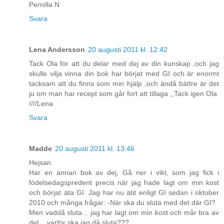
Pernilla N
Svara
Lena Andersson
20 augusti 2011 kl. 12:42
Tack Ola för att du delar med dej av din kunskap ,och jag
skulle vilja vinna din bok har börjat med GI och är enormt
tacksam att du finns som min hjälp ,och ändå bättre är det
ju om man har recept som går fort att tillaga ,,Tack igen Ola
////Lena
Svara
Madde
20 augusti 2011 kl. 13:46
Hejsan.
Har en annan bok av dej, Gå ner i vikt, som jag fick i
födelsedagspredent precis när jag hade lagt om min kost
och börjat äta GI. Jag har nu ätit enligt GI sedan i oktober
2010 och många frågar: -När ska du sluta med det där GI?
Men vaddå sluta... jag har lagt om min kost och mår bra av
det... varför ska jag då sluta???