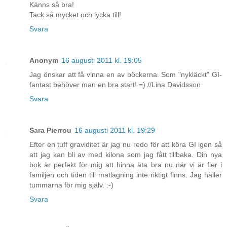
Känns så bra!
Tack så mycket och lycka till!
Svara
Anonym
16 augusti 2011 kl. 19:05
Jag önskar att få vinna en av böckerna. Som "nykläckt" GI-
fantast behöver man en bra start! =) //Lina Davidsson
Svara
Sara Pierrou
16 augusti 2011 kl. 19:29
Efter en tuff graviditet är jag nu redo för att köra GI igen så
att jag kan bli av med kilona som jag fått tillbaka. Din nya
bok är perfekt för mig att hinna äta bra nu när vi är fler i
familjen och tiden till matlagning inte riktigt finns. Jag håller
tummarna för mig själv. :-)
Svara