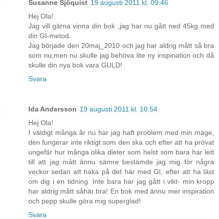
Susanne Sjöquist
19 augusti 2011 kl. 09:46
Hej Ola!
Jag vill gärna vinna din bok ,jag har nu gått ned 45kg med
din GI-metod.
Jag började den 20maj_2010 och jag har aldrig mått så bra
som nu,men nu skulle jag behöva lite ny inspiriation och då
skulle din nya bok vara GULD!
Svara
Ida Andersson
19 augusti 2011 kl. 10:54
Hej Ola!
I väldigt många år nu har jag haft problem med min mage,
den fungerar inte riktigt som den ska och efter att ha prövat
ungefär hur många olika dieter som helst som bara har lett
till att jag mått ännu sämre bestämde jag mig för några
veckor sedan att haka på det här med GI, efter att ha läst
om dig i en tidning. Inte bara har jag gått i vikt- min kropp
har aldrig mått såhär bra! En bok med ännu mer inspiration
och pepp skulle göra mig superglad!
Svara