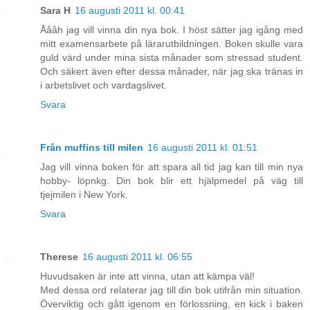
Sara H
16 augusti 2011 kl. 00:41
Åååh jag vill vinna din nya bok. I höst sätter jag igång med
mitt examensarbete på lärarutbildningen. Boken skulle vara
guld värd under mina sista månader som stressad student.
Och säkert även efter dessa månader, när jag ska tränas in
i arbetslivet och vardagslivet.
Svara
Från muffins till milen
16 augusti 2011 kl. 01:51
Jag vill vinna boken för att spara all tid jag kan till min nya
hobby- löpnkg. Din bok blir ett hjälpmedel på väg till
tjejmilen i New York.
Svara
Therese
16 augusti 2011 kl. 06:55
Huvudsaken är inte att vinna, utan att kämpa väl!
Med dessa ord relaterar jag till din bok utifrån min situation.
Överviktig och gått igenom en förlossning, en kick i baken