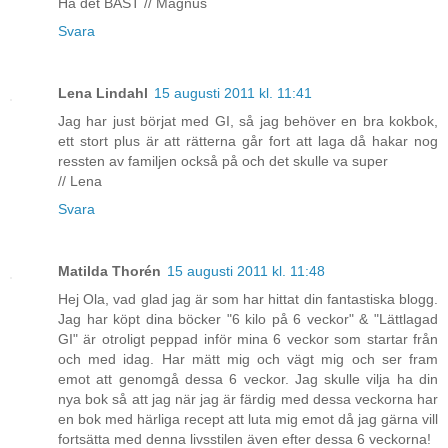
Ha det BÄST // Magnus
Svara
Lena Lindahl
15 augusti 2011 kl. 11:41
Jag har just börjat med GI, så jag behöver en bra kokbok,
ett stort plus är att rätterna går fort att laga då hakar nog
ressten av familjen också på och det skulle va super
// Lena
Svara
Matilda Thorén
15 augusti 2011 kl. 11:48
Hej Ola, vad glad jag är som har hittat din fantastiska blogg.
Jag har köpt dina böcker "6 kilo på 6 veckor" & "Lättlagad
GI" är otroligt peppad inför mina 6 veckor som startar från
och med idag. Har mätt mig och vägt mig och ser fram
emot att genomgå dessa 6 veckor. Jag skulle vilja ha din
nya bok så att jag när jag är färdig med dessa veckorna har
en bok med härliga recept att luta mig emot då jag gärna vill
fortsätta med denna livsstilen även efter dessa 6 veckorna!