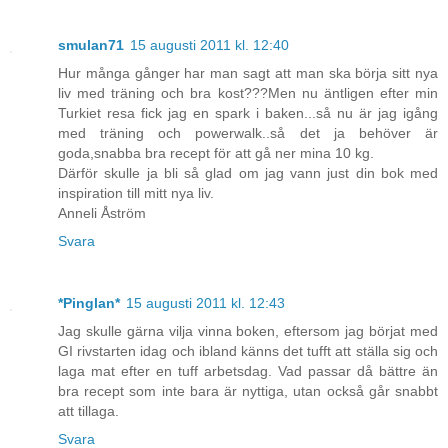
smulan71
15 augusti 2011 kl. 12:40
Hur många gånger har man sagt att man ska börja sitt nya
liv med träning och bra kost???Men nu äntligen efter min
Turkiet resa fick jag en spark i baken...så nu är jag igång
med träning och powerwalk..så det ja behöver är
goda,snabba bra recept för att gå ner mina 10 kg.
Därför skulle ja bli så glad om jag vann just din bok med
inspiration till mitt nya liv.
Anneli Åström
Svara
*Pinglan*
15 augusti 2011 kl. 12:43
Jag skulle gärna vilja vinna boken, eftersom jag börjat med
GI rivstarten idag och ibland känns det tufft att ställa sig och
laga mat efter en tuff arbetsdag. Vad passar då bättre än
bra recept som inte bara är nyttiga, utan också går snabbt
att tillaga.
Svara