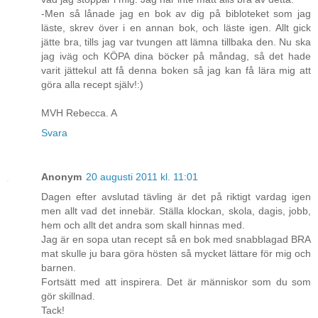
-Men så lånade jag en bok av dig på bibloteket som jag
läste, skrev över i en annan bok, och läste igen. Allt gick
jätte bra, tills jag var tvungen att lämna tillbaka den. Nu ska
jag iväg och KÖPA dina böcker på måndag, så det hade
varit jättekul att få denna boken så jag kan få lära mig att
göra alla recept själv!:)
MVH Rebecca. A
Svara
Anonym
20 augusti 2011 kl. 11:01
Dagen efter avslutad tävling är det på riktigt vardag igen
men allt vad det innebär. Ställa klockan, skola, dagis, jobb,
hem och allt det andra som skall hinnas med.
Jag är en sopa utan recept så en bok med snabblagad BRA
mat skulle ju bara göra hösten så mycket lättare för mig och
barnen.
Fortsätt med att inspirera. Det är människor som du som
gör skillnad.
Tack!