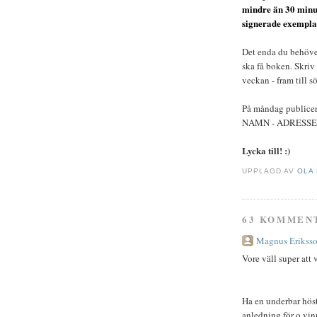
mindre än 30 minu
signerade exempla
Det enda du behöver 
ska få boken. Skriv
veckan - fram till 
På måndag publice
NAMN - ADRESSEN
Lycka till! :)
UPPLAGD AV
OLA
63 KOMMEN
Magnus Erikss
Vore väll super att 
Ha en underbar höst
anledning för o vin