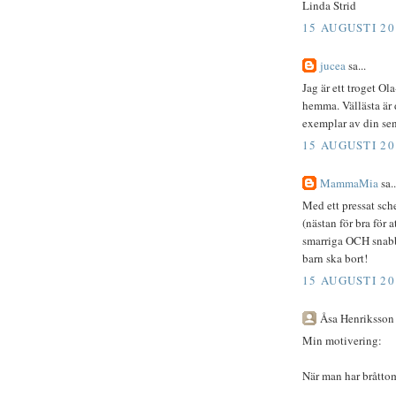
Linda Strid
15 AUGUSTI 20
jucea
sa...
Jag är ett troget Ol
hemma. Vällästa är d
exemplar av din sen
15 AUGUSTI 20
MammaMia
sa..
Med ett pressat sch
(nästan för bra för
smarriga OCH snabba
barn ska bort!
15 AUGUSTI 20
Åsa Henriksson s
Min motivering:
När man har bråttom 