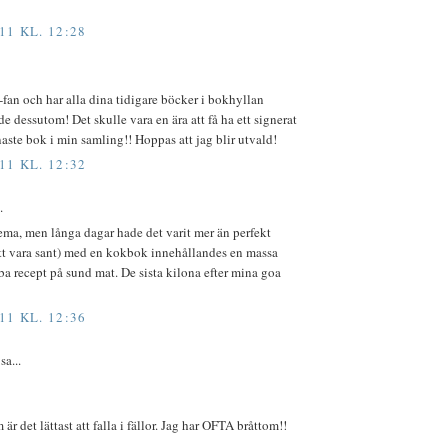
11 KL. 12:28
a-fan och har alla dina tidigare böcker i bokhyllan
e dessutom! Det skulle vara en ära att få ha ett signerat
aste bok i min samling!! Hoppas att jag blir utvald!
11 KL. 12:32
.
ema, men långa dagar hade det varit mer än perfekt
 att vara sant) med en kokbok innehållandes en massa
 recept på sund mat. De sista kilona efter mina goa
11 KL. 12:36
a...
är det lättast att falla i fällor. Jag har OFTA bråttom!!