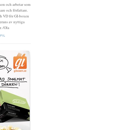
zson och arbetar som
are och författare.
ch VD för GI-boxen
rans av nyttiga
. /Ola
FIL