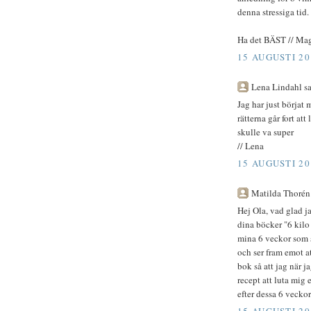
denna stressiga tid.
Ha det BÄST // Ma
15 AUGUSTI 20
Lena Lindahl sa.
Jag har just börjat 
rätterna går fort at
skulle va super
// Lena
15 AUGUSTI 20
Matilda Thorén 
Hej Ola, vad glad ja
dina böcker "6 kilo
mina 6 veckor som s
och ser fram emot a
bok så att jag när 
recept att luta mig 
efter dessa 6 vecko