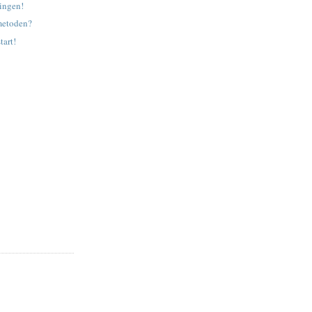
ningen!
metoden?
tart!