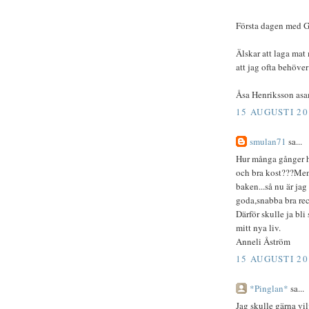
Första dagen med G
Älskar att laga mat
att jag ofta behöve
Åsa Henriksson as
15 AUGUSTI 20
smulan71
sa...
Hur många gånger ha
och bra kost???Men 
baken...så nu är ja
goda,snabba bra rec
Därför skulle ja bli
mitt nya liv.
Anneli Åström
15 AUGUSTI 20
*Pinglan*
sa...
Jag skulle gärna vi