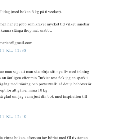
I idag (med boken 6 kg på 6 veckor).
 men har ett jobb som kräver mycket tid vilket innebär
r kunna slänga ihop mat snabbt.
amariah@gmail.com
11 KL. 12:38
r man sagt att man ska börja sitt nya liv med träning
nu äntligen efter min Turkiet resa fick jag en spark i
g igång med träning och powerwalk..så det ja behöver är
ept för att gå ner mina 10 kg.
 så glad om jag vann just din bok med inspiration till
11 KL. 12:40
lja vinna boken, eftersom jag börjat med GI rivstarten