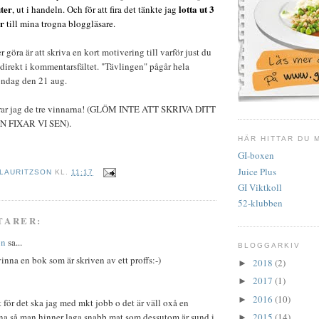
ter
lotta ut 3
, ut i handeln. Och för att fira det tänkte jag
r
till mina trogna bloggläsare.
göra är att skriva en kort motivering till varför just du
 direkt i kommentarsfältet. "Tävlingen" pågår hela
söndag den 21 aug.
rar jag de tre vinnarna! (GLÖM INTE ATT SKRIVA DITT
 FIXAR VI SEN).
HÄR HITTAR DU 
GI-boxen
Juice Plus
 LAURITZSON
KL.
11:17
GI Viktkoll
52-klubben
TARER:
on
sa...
BLOGGARKIV
vinna en bok som är skriven av ett proffs:-)
2018
(2)
►
2017
(1)
►
2016
(10)
►
 för det ska jag med mkt jobb o det är väll oxå en
na så man hinner laga snabb mat som dessutom är sund i
2015
(14)
►