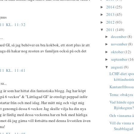
2014
(25)
►
2013
(45)
►
gnus
2012
(93)
►
11 KL. 11:32
2011
(149)
▼
december
(8)
►
..
november
(8)
►
med GI, så jag behöver en bra kokbok, ett stort plus är att
t laga då hakar nog ressten av familjen också på och det
oktober
(12)
►
september
(16
►
augusti
(9)
▼
11 KL. 11:41
LCHF-diet spo
köttindustri
sa...
Kantarellfrossa
g är som har hittat din fantastiska blogg. Jag har köpt
Tema: obskyra 
 på 6 veckor" & "Lättlagad GI" är otroligt peppad inför
Vad hände egen
tartar från och med idag. Har mätt mig och vägt mig
Björkegren
tt genomgå dessa 6 veckor. Jag skulle vilja ha din nya
jag är färdig med dessa veckorna har en bok med härliga
Och vinnarna är
emot då jag gärna vill fortsätta med denna livsstilen även
Vill du vinna 
rna!
Snabblagad