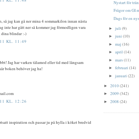
11 KL. 11:48
Nystart för trä
Frågor om GI-
Dags för en nys
n, så jag kan gå ner mina 4 sommarkilon innan nästa
g inte har gått ner så kommer jag förmodligen vara
juli
(9)
►
 dina blindar :-)
juni
(10)
►
11 KL. 11:49
maj
(16)
►
april
(14)
►
mars
(11)
►
nabbt! Jag har varken tålamod eller tid med långsam
februari
(14)
►
här boken behöver jag ha!
januari
(22)
►
2010
(241)
►
mail.com
2009
(342)
►
11 KL. 12:26
2008
(24)
►
tsatt inspiration och passar ju på hylla i köket bredvid