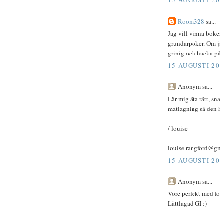
15 AUGUSTI 20
Room328
sa...
Jag vill vinna boke
grundarpoker. Om ja
grinig och hacka på
15 AUGUSTI 20
Anonym sa...
Lär mig äta rätt, s
matlagning så den 
/ louise
louise rangford@g
15 AUGUSTI 20
Anonym sa...
Vore perfekt med for
Lättlagad GI :)