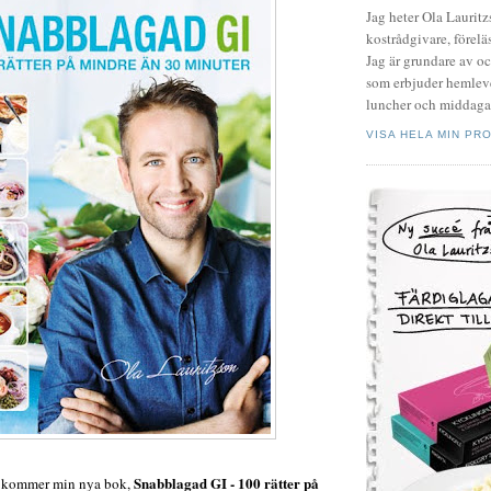
Jag heter Ola Laurit
kostrådgivare, föreläs
Jag är grundare av o
som erbjuder hemleve
luncher och middagar
VISA HELA MIN PRO
Snabblagad GI - 100 rätter på
n kommer min nya bok,