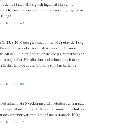
s det tufft att ställa sig och laga mat efter en tuff
r då bättre än bra recept som inte bara är nyttiga, utan
 tillaga.
11 KL. 12:43
n GI 23/8 2010 och gick snabbt ner 10kg utav de 18kg
 De sista 8 har vart svåra att skaka av sig, så kämpar
e. Nu den 23/8, fast ett år senare kör jag ett par veckor
 närma mig målet. Har alla dina andra böcker och denna
å få stå bland de andra, biblarna som jag kallar de!!
11 KL. 13:09
g med mina första 6 veckor med GI-metoden och har gått
halvvägs till målet. Jag skulle gärna vinna denna bok så
ept och mer motivation till att gå ner resterande 10 kg.
11 KL. 13:17