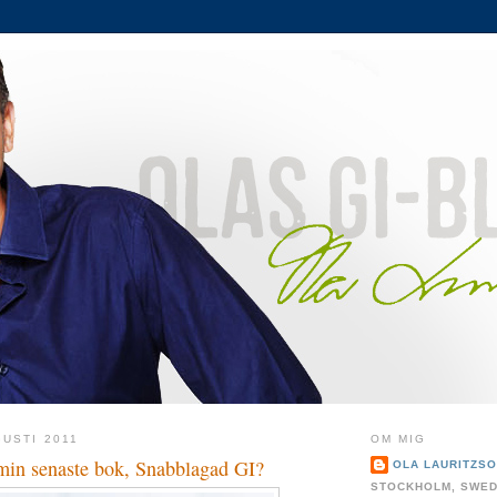
USTI 2011
OM MIG
 min senaste bok, Snabblagad GI?
OLA LAURITZS
STOCKHOLM, SWE