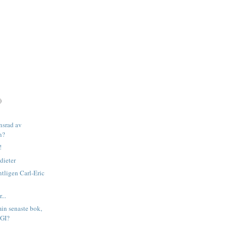
)
nsrad av
n?
!
dieter
tligen Carl-Eric
?
...
min senaste bok,
 GI?