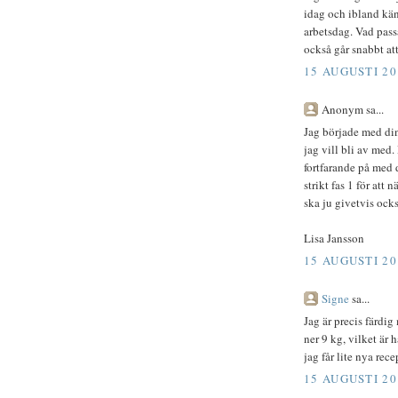
idag och ibland känn
arbetsdag. Vad passa
också går snabbt att
15 AUGUSTI 20
Anonym sa...
Jag började med di
jag vill bli av med.
fortfarande på med d
strikt fas 1 för att
ska ju givetvis ocks
Lisa Jansson
15 AUGUSTI 20
Signe
sa...
Jag är precis färdi
ner 9 kg, vilket är 
jag får lite nya rec
15 AUGUSTI 20