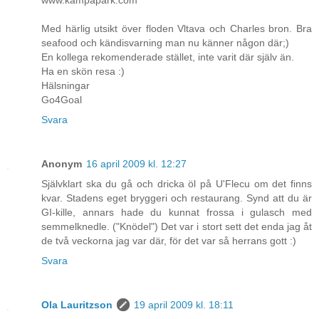
www.kampapark.com
Med härlig utsikt över floden Vltava och Charles bron. Bra
seafood och kändisvarning man nu känner någon där;)
En kollega rekomenderade stället, inte varit där själv än.
Ha en skön resa :)
Hälsningar
Go4Goal
Svara
Anonym
16 april 2009 kl. 12:27
Självklart ska du gå och dricka öl på U'Flecu om det finns
kvar. Stadens eget bryggeri och restaurang. Synd att du är
GI-kille, annars hade du kunnat frossa i gulasch med
semmelknedle. ("Knödel") Det var i stort sett det enda jag åt
de två veckorna jag var där, för det var så herrans gott :)
Svara
Ola Lauritzson
19 april 2009 kl. 18:11