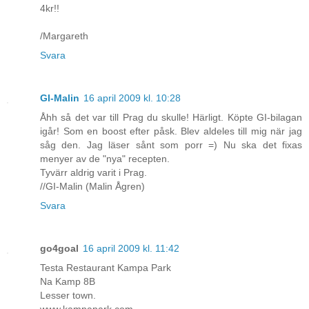
4kr!!
/Margareth
Svara
GI-Malin
16 april 2009 kl. 10:28
Åhh så det var till Prag du skulle! Härligt. Köpte GI-bilagan
igår! Som en boost efter påsk. Blev aldeles till mig när jag
såg den. Jag läser sånt som porr =) Nu ska det fixas
menyer av de "nya" recepten.
Tyvärr aldrig varit i Prag.
//GI-Malin (Malin Ågren)
Svara
go4goal
16 april 2009 kl. 11:42
Testa Restaurant Kampa Park
Na Kamp 8B
Lesser town.