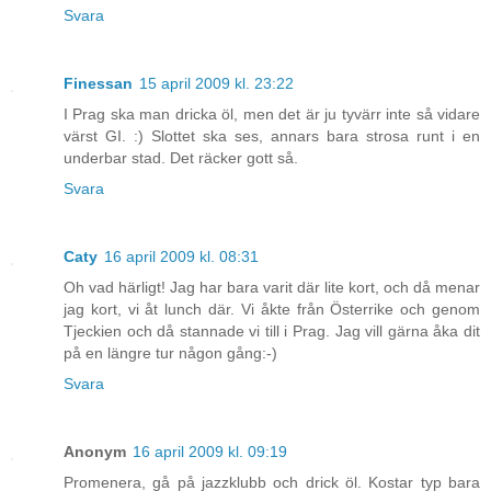
Svara
Finessan
15 april 2009 kl. 23:22
I Prag ska man dricka öl, men det är ju tyvärr inte så vidare
värst GI. :) Slottet ska ses, annars bara strosa runt i en
underbar stad. Det räcker gott så.
Svara
Caty
16 april 2009 kl. 08:31
Oh vad härligt! Jag har bara varit där lite kort, och då menar
jag kort, vi åt lunch där. Vi åkte från Österrike och genom
Tjeckien och då stannade vi till i Prag. Jag vill gärna åka dit
på en längre tur någon gång:-)
Svara
Anonym
16 april 2009 kl. 09:19
Promenera, gå på jazzklubb och drick öl. Kostar typ bara