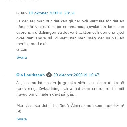
Gitan
19 oktober 2009 kl. 23:14
Ja det ser man hur det kan gå,har oxå varit ute för det en
gång när vi skulle köpa sommarstuga,syskonen kom inte
överens vid delningen så det vart auktion och den ena bjöd
över den andra så vi vart utan,men men det va väl en
mening med oxå.
Gittan
Svara
Ola Lauritzson
20 oktober 2009 kl. 10:47
Ja, just nu känns det ju ganska skönt att slippa tänka på
renovering, lövkrattning och annat som snurra runt i mitt
huvud om vi hade skrivit på igår...
Men visst ser det fint ut ändå. Åtminstone i sommarsolsken!
:-0
Svara