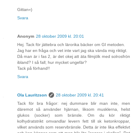
Gittan=)
Svara
Anonym
28 oktober 2009 kl. 20:01
Hej. Tack för jättebra och lärorika bäcker om GI metoden.
Jag har en fråga och vet inte vart jag ska vända mig riktigt.
Då man är i fas 2, är det okej att äta filmjölk med solrosfrön
ibland? I så fall; hur mycket ungefär?
Tack på förhand!!
Svara
Ola Lauritzson
28 oktober 2009 kl. 20:41
Tack för bra frågor: nej dummare blir man inte, men
däremot så använder hjärnan, liksom musklerna, helst
glukos (socker) som bränsle. Om du kör riktigt
kolhydratstrikt omvandlar levern fett till sk ketonkroppar,
vilket används som reservbränsle. Detta är inte lika effektivt