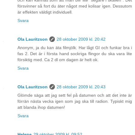
och kan kännas som att man blir lite "segare i skallen". Det
försvinner så fort du äter något med kolisar igen. Dessutom
är effekten väldigt individuell.
Svara
Ola Lauritzson
28 oktober 2009 kl. 20:42
Anonym, ja du kan äta filmjölk. Har lågt GI och funkar bra i
fas 2. Det är i första hand sockriga flingor du ska vara lite
försiktig med. Ca 2 dl om dagen är helt ok.
Svara
Ola Lauritzson
28 oktober 2009 kl. 20:43
Glömde säga att jag sett fel på datumen och att det inte är
förrän nästa vecka igen som jag ska till radion. Typiskt mig
att blanda ihop datumen!
Svara
Helene
29 oktober 2009 kl. 09:52