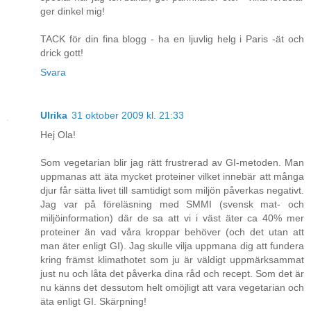
ger dinkel mig!
TACK för din fina blogg - ha en ljuvlig helg i Paris -ät och
drick gott!
Svara
Ulrika
31 oktober 2009 kl. 21:33
Hej Ola!
Som vegetarian blir jag rätt frustrerad av GI-metoden. Man
uppmanas att äta mycket proteiner vilket innebär att många
djur får sätta livet till samtidigt som miljön påverkas negativt.
Jag var på föreläsning med SMMI (svensk mat- och
miljöinformation) där de sa att vi i väst äter ca 40% mer
proteiner än vad våra kroppar behöver (och det utan att
man äter enligt GI). Jag skulle vilja uppmana dig att fundera
kring främst klimathotet som ju är väldigt uppmärksammat
just nu och låta det påverka dina råd och recept. Som det är
nu känns det dessutom helt omöjligt att vara vegetarian och
äta enligt GI. Skärpning!