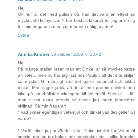
Hej
Ok hur är det med pulsen då, kan det vara en effekt av
mycket lite kolhydrater? har beställt läkartid för jag är orolig
för min höga puls men jag mår inte dåligt av den!
Svara
Annika Knober
30 oktober 2009 kl. 13:42
Hej!
På många ställen läser man att Dinkel är så mycket bättre
än vete....men nu har jag läst hos Paulun att det inte skiljer
så mycket GI mässigt vad det gäller vetemjöl och siktat
dinkel. Man säger ju bla att det är mer protein i dinkel men
kika på innehållsförteckningen till Vetemjöl Special - där
man tillsatt extra protein så finner jag ingen jättestörre
skillnad. Så min fråga är;
* Vad skiljer egentligen vetemjöl och dinkel vad det gäller GI
värde?
* Varför skall jag använda siktat Dinkel istället för Vetemjöl
special när jag tex bakar, gör pannkakor etc. - vilka fördelar