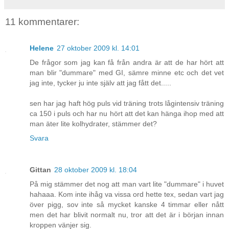
11 kommentarer:
Helene
27 oktober 2009 kl. 14:01
De frågor som jag kan få från andra är att de har hört att
man blir "dummare" med GI, sämre minne etc och det vet
jag inte, tycker ju inte själv att jag fått det.....
sen har jag haft hög puls vid träning trots lågintensiv träning
ca 150 i puls och har nu hört att det kan hänga ihop med att
man äter lite kolhydrater, stämmer det?
Svara
Gittan
28 oktober 2009 kl. 18:04
På mig stämmer det nog att man vart lite "dummare" i huvet
hahaaa. Kom inte ihåg va vissa ord hette tex, sedan vart jag
över pigg, sov inte så mycket kanske 4 timmar eller nått
men det har blivit normalt nu, tror att det är i början innan
kroppen vänjer sig.