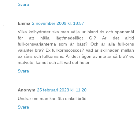
Svara
Emma
2 november 2009 kl. 18:57
Vilka kolhydrater ska man välja ur bland ris och spannmål
för att hålla lågt/medellågt GI? Är det alltid
fullkornsvarianterna som är bäst? Och är alla fullkorns
vaianter bra? Ex fullkornscoscos? Vad är skillnaden mellan
ex råris och fullkornsris. Är det någon av inte är så¨bra? ex
matvete, kamut och allt vad det heter
Svara
Anonym
25 februari 2023 kl. 11:20
Undrar om man kan äta dinkel bröd
Svara