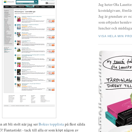
Jag heter Ola Laurit
kostrådgivare, föreläs
Jag är grundare av o
som erbjuder hemleve
luncher och middagar
VISA HELA MIN PRO
n att bli stolt när jag ser
Bokus topplista
på flest sålda
3! Fantastiskt - tack till alla er som köpt någon av