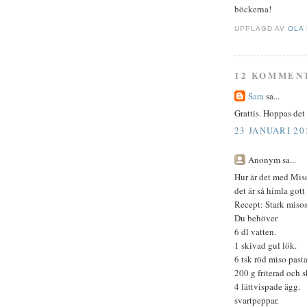
böckerna!
UPPLAGD AV
OLA
12 KOMMEN
Sara
sa...
Grattis. Hoppas det h
23 JANUARI 20
Anonym sa...
Hur är det med Miso
det är så himla gott
Recept: Stark miso
Du behöver
6 dl vatten.
1 skivad gul lök.
6 tsk röd miso pasta
200 g friterad och s
4 lättvispade ägg.
svartpeppar.