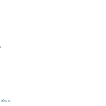
)
n måndag!