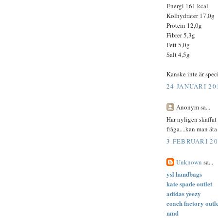
Energi 161 kcal
Kolhydrater 17,0g
Protein 12,0g
Fibrer 5,3g
Fett 5,0g
Salt 4,5g
Kanske inte är speci
24 JANUARI 20
Anonym sa...
Har nyligen skaffat
fråga....kan man ä
3 FEBRUARI 20
Unknown
sa...
ysl handbags
kate spade outlet
adidas yeezy
coach factory outl
nmd