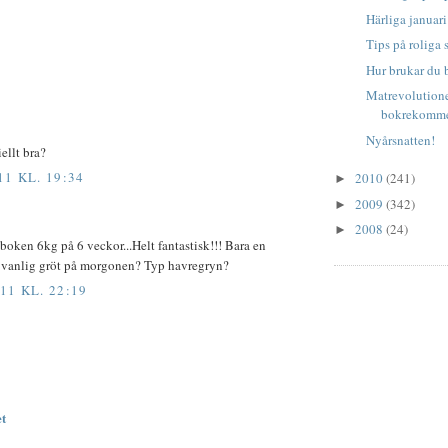
Härliga januari
Tips på roliga 
Hur brukar du b
Matrevolutionen
bokrekomme
Nyårsnatten!
ellt bra?
11 KL. 19:34
2010
(241)
►
2009
(342)
►
2008
(24)
►
 boken 6kg på 6 veckor...Helt fantastisk!!! Bara en
ta vanlig gröt på morgonen? Typ havregryn?
11 KL. 22:19
et