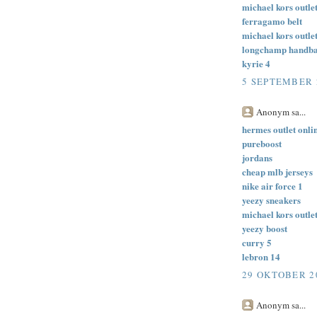
michael kors outlet
ferragamo belt
michael kors outle
longchamp handb
kyrie 4
5 SEPTEMBER 2
Anonym sa...
hermes outlet onli
pureboost
jordans
cheap mlb jerseys
nike air force 1
yeezy sneakers
michael kors outlet
yeezy boost
curry 5
lebron 14
29 OKTOBER 20
Anonym sa...