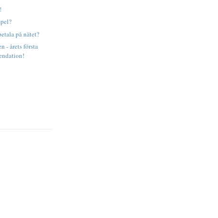
!
spel?
etala på nätet?
 - årets första
ndation!