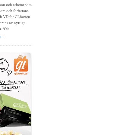
zson och arbetar som
are och författare.
ch VD för GI-boxen
rans av nyttiga
. /Ola
FIL