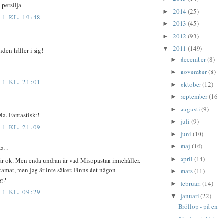
persilja
2014
(25)
►
11 KL. 19:48
2013
(45)
►
2012
(93)
►
2011
(149)
▼
nden håller i sig!
december
(8)
►
november
(8)
►
11 KL. 21:01
oktober
(12)
►
september
(16
►
augusti
(9)
►
Ola. Fantastiskt!
juli
(9)
►
11 KL. 21:09
juni
(10)
►
maj
(16)
►
a...
april
(14)
►
är ok. Men enda undran är vad Misopastan innehåller.
tamat, men jag är inte säker. Finns det någon
mars
(11)
►
ng?
februari
(14)
►
11 KL. 09:29
januari
(22)
▼
Bröllop - på e