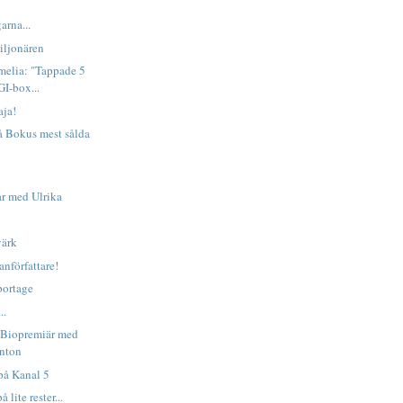
arna...
iljonären
melia: "Tappade 5
GI-box...
ja!
på Bokus mest sålda
ar med Ulrika
värk
anförfattare!
ortage
..
 Biopremiär med
Anton
på Kanal 5
 lite rester...