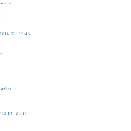
 online
t
ags
018 KL. 09:46
ne
 online
18 KL. 04:11