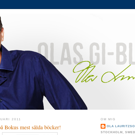
UARI 2011
OM MIG
på Bokus mest sålda böcker!
OLA LAURITZS
STOCKHOLM, SWE