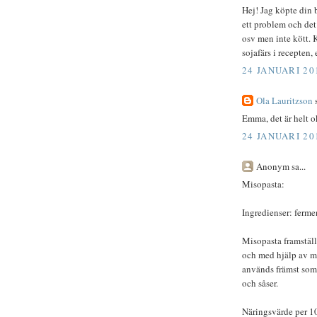
Hej! Jag köpte din 
ett problem och det ä
osv men inte kött. K
sojafärs i recepten, 
24 JANUARI 20
Ola Lauritzson
s
Emma, det är helt ok
24 JANUARI 20
Anonym sa...
Misopasta:
Ingredienser: ferme
Misopasta framställ
och med hjälp av m
används främst som 
och såser.
Näringsvärde per 1