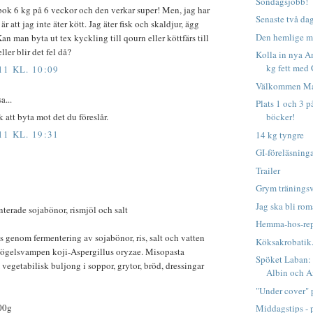
Söndagsjobb!
bok 6 kg på 6 veckor och den verkar super! Men, jag har
Senaste två dag
r att jag inte äter kött. Jag äter fisk och skaldjur, ägg
Den hemlige m
an man byta ut tex kyckling till qourn eller köttfärs till
eller blir det fel då?
Kolla in nya A
kg fett med 
11 KL. 10:09
Välkommen Ma
a...
Plats 1 och 3 
 att byta mot det du föreslår.
böcker!
11 KL. 19:31
14 kg tyngre
GI-föreläsning
Trailer
Grym tränings
Jag ska bli rom
nterade sojabönor, rismjöl och salt
Hemma-hos-rep
s genom fermentering av sojabönor, ris, salt och vatten
Köksakrobatik.
ögelsvampen koji-Aspergillus oryzae. Misopasta
Spöket Laban:
vegetabilisk buljong i soppor, grytor, bröd, dressingar
Albin och 
"Under cover" 
00g
Middagstips - på