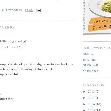
 LAURITZSON
KL.
15:01
TARER:
åller i sig i höst ;-)
11 KL. 15:16
HÄR HITTAR DU 
GI-boxen
Juice Plus
soppa? är det okej att äta enligt gi metoden? Jag tycker
GI Viktkoll
 och det är inte alls många kalorier i det.
52-klubben
soppa med tofu
BLOGGARKIV
2018
(2)
►
.
2017
(1)
►
kuren tofu.
2016
(10)
►
2015
(14)
►