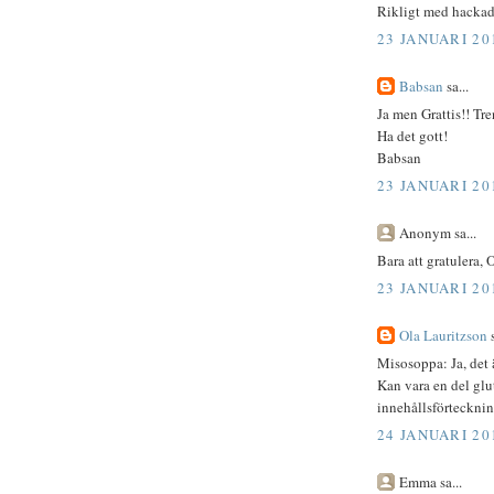
Rikligt med hackad 
23 JANUARI 20
Babsan
sa...
Ja men Grattis!! Tre
Ha det gott!
Babsan
23 JANUARI 20
Anonym sa...
Bara att gratulera, 
23 JANUARI 20
Ola Lauritzson
s
Misosoppa: Ja, det 
Kan vara en del glu
innehållsförteckni
24 JANUARI 20
Emma sa...