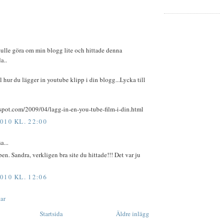
Skulle göra om min blogg lite och hittade denna
a..
l hur du lägger in youtube klipp i din blogg...Lycka till
gspot.com/2009/04/lagg-in-en-you-tube-film-i-din.html
010 KL. 22:00
a...
pen. Sandra, verkligen bra site du hittade!!! Det var ju
010 KL. 12:06
ar
Startsida
Äldre inlägg