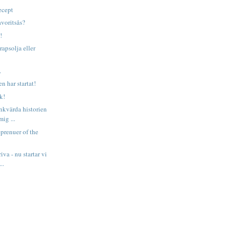
ecept
avoritsås?
!
rapsolja eller
.
n har startat!
k!
änkvärda historien
mig ...
eprenuer of the
riva - nu startar vi
..