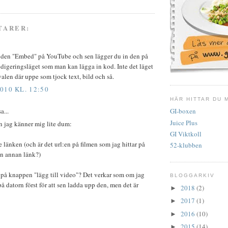
TARER:
r den "Embed" på YouTube och sen lägger du in den på
redigeringsläget som man kan lägga in kod. Inte det läget
valen där uppe som tjock text, bild och så.
010 KL. 12:50
HÄR HITTAR DU 
a...
GI-boxen
Juice Plus
n jag känner mig lite dum:
GI Viktkoll
e länken (och är det url:en på filmen som jag hittar på
52-klubben
n annan länk?)
 på knappen "lägg till video"? Det verkar som om jag
BLOGGARKIV
å datorn först för att sen ladda upp den, men det är
2018
(2)
►
2017
(1)
►
2016
(10)
►
2015
(14)
►