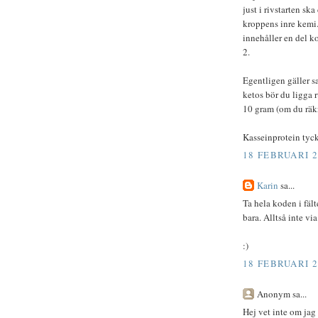
just i rivstarten sk
kroppens inre kemi.
innehåller en del k
2.
Egentligen gäller s
ketos bör du ligga 
10 gram (om du räkn
Kasseinprotein tycke
18 FEBRUARI 2
Karin
sa...
Ta hela koden i fält
bara. Alltså inte via
:)
18 FEBRUARI 2
Anonym sa...
Hej vet inte om jag 