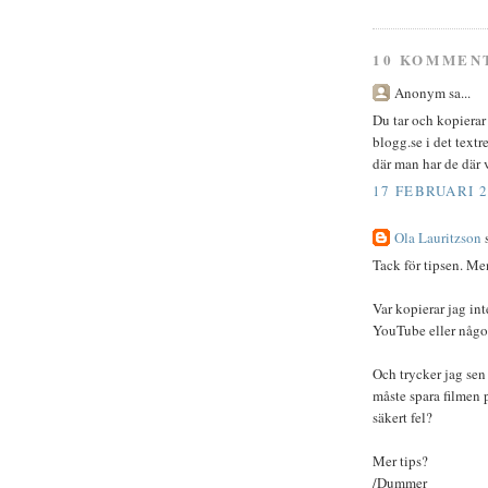
10 KOMMEN
Anonym sa...
Du tar och kopiera
blogg.se i det text
där man har de där 
17 FEBRUARI 2
Ola Lauritzson
s
Tack för tipsen. Me
Var kopierar jag int
YouTube eller någo
Och trycker jag sen
måste spara filmen p
säkert fel?
Mer tips?
/Dummer