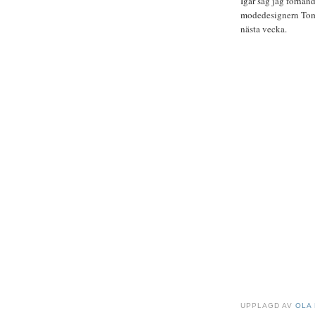
Igår såg jag förha
modedesignern Tom 
nästa vecka.
UPPLAGD AV
OLA