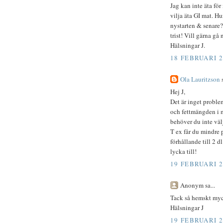
Jag kan inte äta för
vilja äta GI mat. H
nystarten & senare? 
trist! Vill gärna gå 
Hälsningar J.
18 FEBRUARI 2
Ola Lauritzson
s
Hej J,
Det är inget problem
och fettmängden i m
behöver du inte välj
T ex får du mindre 
förhållande till 2 d
lycka till!
19 FEBRUARI 2
Anonym sa...
Tack så hemskt myc
Hälsningar J
19 FEBRUARI 2