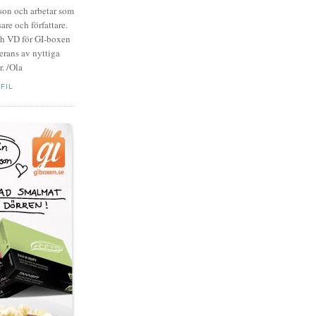
zson och arbetar som
are och författare.
ch VD för GI-boxen
rans av nyttiga
. /Ola
FIL