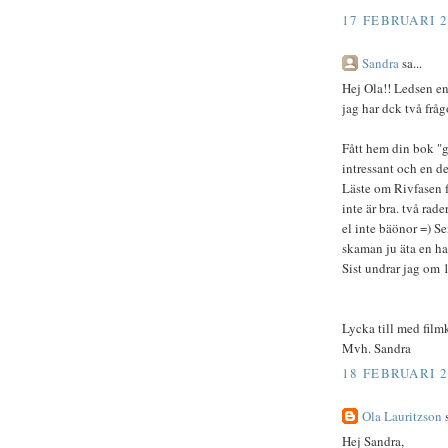
17 FEBRUARI 2
Sandra
sa...
Hej Ola!! Ledsen en
jag har dck två frågo
Fått hem din bok "g
intressant och en de
Läste om Rivfasen fa
inte är bra. två rade
el inte bäönor =) Se
skaman ju äta en hal
Sist undrar jag om 
Lycka till med film
Mvh. Sandra
18 FEBRUARI 2
Ola Lauritzson
s
Hej Sandra,