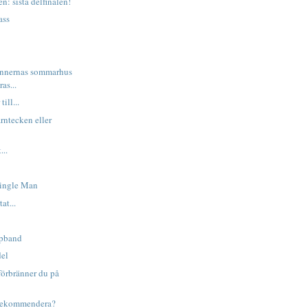
n: sista delfinalen!
ass
vännernas sommarhus
ras...
ill...
rntecken eller
...
Single Man
at...
öpband
del
förbränner du på
 rekommendera?