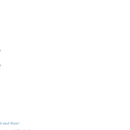
)
)
d med Sture!