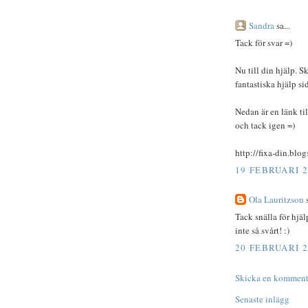
Sandra
sa...
Tack för svar =)
Nu till din hjälp. 
fantastiska hjälp sid
Nedan är en länk til
och tack igen =)
http://fixa-din.blo
19 FEBRUARI 2
Ola Lauritzson
s
Tack snälla för hjäl
inte så svårt! :)
20 FEBRUARI 2
Skicka en komment
Senaste inlägg