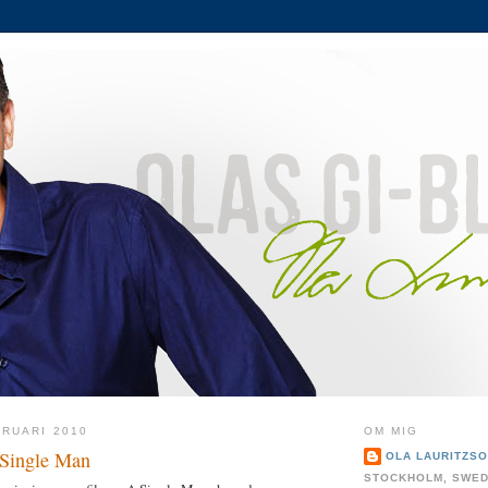
RUARI 2010
OM MIG
 Single Man
OLA LAURITZS
STOCKHOLM, SWE