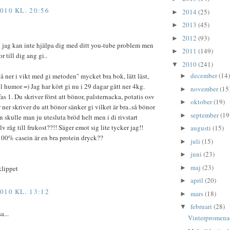
010 KL. 20:56
2014
(25)
►
2013
(45)
►
2012
(93)
►
 jag kan inte hjälpa dig med ditt you-tube problem men
2011
(149)
►
r till dig ang gi..
2010
(241)
▼
december
(14)
å ner i vikt med gi metoden" mycket bra bok, lätt läst,
►
l humor =) Jag har kört gi nu i 29 dagar gått ner 4kg.
november
(15
►
s 1. Du skriver först att bönor, palsternacka, potatis osv
oktober
(19)
►
r ner skriver du att bönor sänker gi vilket är bra..så bönor
september
(19
►
n skulle man ju utesluta bröd helt men i di rivstart
v råg till frukost??!! Säger emot sig lite tycker jag!!
augusti
(15)
►
100% casein är en bra protein dryck??
juli
(15)
►
juni
(23)
►
maj
(23)
klippet
►
april
(20)
►
010 KL. 13:12
mars
(18)
►
februari
(28)
▼
a...
Vinterpromena