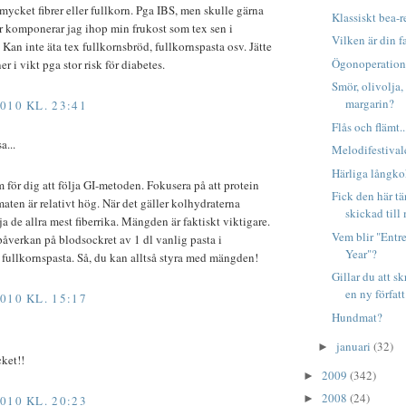
 mycket fibrer eller fullkorn. Pga IBS, men skulle gärna
Klassiskt bea-r
ur komponerar jag ihop min frukost som tex sen i
Vilken är din f
Kan inte äta tex fullkornsbröd, fullkornspasta osv. Jätte
Ögonoperation
ner i vikt pga stor risk för diabetes.
Smör, olivolja, 
margarin?
010 KL. 23:41
Flås och flämt..
a...
Melodifestivale
Härliga långko
 för dig att följa GI-metoden. Fokusera på att protein
Fick den här t
aten är relativt hög. När det gäller kolhydraterna
skickad till 
a de allra mest fiberrika. Mängden är faktiskt viktigare.
Vem blir "Entr
påverkan på blodsockret av 1 dl vanlig pasta i
Year"?
l fullkornspasta. Så, du kan alltså styra med mängden!
Gillar du att sk
en ny författ.
010 KL. 15:17
Hundmat?
januari
(32)
►
ket!!
2009
(342)
►
2008
(24)
►
010 KL. 20:23