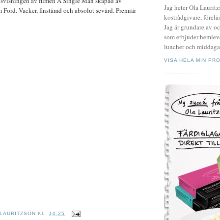
ndsvisningen av filmen A Single Man skapad av
Jag heter Ola Laurit
Ford. Vacker, finstämd och absolut sevärd. Premiär
kostrådgivare, föreläs
Jag är grundare av o
som erbjuder hemleve
luncher och middagar
VISA HELA MIN PRO
 LAURITZSON
KL.
10:25