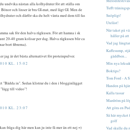
Melodifestivale
a du undvika nästan alla kolhydrater för att ställa om
Tufft träningsp
 Bönor och linser är bra GI-mat, med lågt GI. Men de
olhydrater och därför ska du helt vänta med dem till fas
Snöpligt!
Utelåst!
När taket på 
amma sak för den halva rågkusen. För att hamna i sk
håller på att 
runt 20-40 gram kolisar per dag. Halva rågkusen blir ca
Vad jag längtar t
ar bort fibrerna).
Kaffesump, stjä
r jag är det bästa alternativet för proteinpulver.
gäddben...
010 KL. 15:02
Min nya leksak
Boktips?
Tom Ford - A 
et "Bädda in". Sedan klistrar du i den i blogginlägget
Handen på hjärt
 "lägg till video"!
Kalla tassar
Mardröm på l
010 KL. 23:07
Att göra en Pu
Så här mycket 
golf
kan fråga dig här men kan ju inte få mer än ett nej =)
Vad skulle du