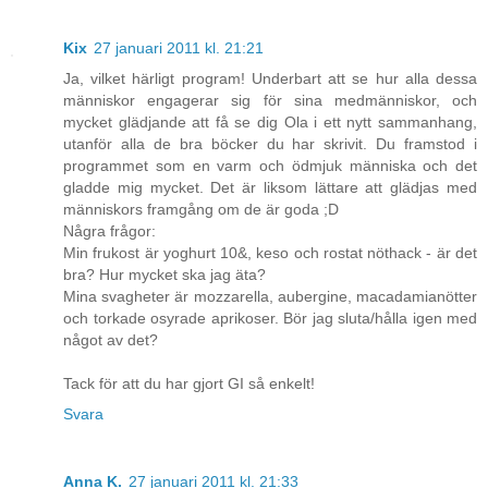
Kix
27 januari 2011 kl. 21:21
Ja, vilket härligt program! Underbart att se hur alla dessa
människor engagerar sig för sina medmänniskor, och
mycket glädjande att få se dig Ola i ett nytt sammanhang,
utanför alla de bra böcker du har skrivit. Du framstod i
programmet som en varm och ödmjuk människa och det
gladde mig mycket. Det är liksom lättare att glädjas med
människors framgång om de är goda ;D
Några frågor:
Min frukost är yoghurt 10&, keso och rostat nöthack - är det
bra? Hur mycket ska jag äta?
Mina svagheter är mozzarella, aubergine, macadamianötter
och torkade osyrade aprikoser. Bör jag sluta/hålla igen med
något av det?
Tack för att du har gjort GI så enkelt!
Svara
Anna K.
27 januari 2011 kl. 21:33