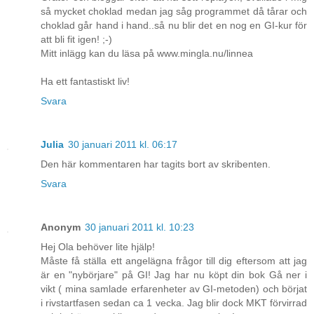
så mycket choklad medan jag såg programmet då tårar och
choklad går hand i hand..så nu blir det en nog en GI-kur för
att bli fit igen! ;-)
Mitt inlägg kan du läsa på www.mingla.nu/linnea
Ha ett fantastiskt liv!
Svara
Julia
30 januari 2011 kl. 06:17
Den här kommentaren har tagits bort av skribenten.
Svara
Anonym
30 januari 2011 kl. 10:23
Hej Ola behöver lite hjälp!
Måste få ställa ett angelägna frågor till dig eftersom att jag
är en "nybörjare" på GI! Jag har nu köpt din bok Gå ner i
vikt ( mina samlade erfarenheter av GI-metoden) och börjat
i rivstartfasen sedan ca 1 vecka. Jag blir dock MKT förvirrad