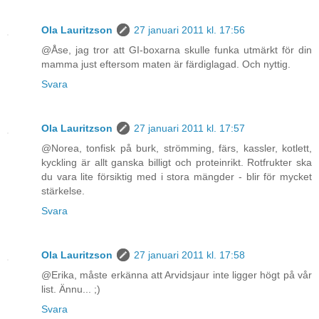
Ola Lauritzson
27 januari 2011 kl. 17:56
@Åse, jag tror att GI-boxarna skulle funka utmärkt för din
mamma just eftersom maten är färdiglagad. Och nyttig.
Svara
Ola Lauritzson
27 januari 2011 kl. 17:57
@Norea, tonfisk på burk, strömming, färs, kassler, kotlett,
kyckling är allt ganska billigt och proteinrikt. Rotfrukter ska
du vara lite försiktig med i stora mängder - blir för mycket
stärkelse.
Svara
Ola Lauritzson
27 januari 2011 kl. 17:58
@Erika, måste erkänna att Arvidsjaur inte ligger högt på vår
list. Ännu... ;)
Svara