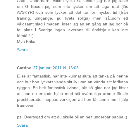
Åååh, Underbart!! Vilken lycka..så tänkte jag när jag läste
om GI-Boxen..jag som inte tycker om att laga mat (läs
AVSKYR) och som tycker att det tar för mycket tid (från
träning, umgänge, ja, livets roliga) men så..som ett
våldsamt slag i magen, inser jag än en gång att jag bor på
fel plats i Sverige..ingen leverans till Arvidsjaur..kan inte
förstå!! :)
Mvh Erika
Svara
Catrine
27 januari 2011 kl. 16:03
Elise är fantastisk, har inte kunnat sluta att tänka på henne
och hur hon lyckats vända sitt liv utan att vända sitt förflutna
ryggen. En helt fantastisk kvinna, blir så glad när jag läser
att hon nu erbjuds hjälp med sitt ovärdeliga arbete för de
prostituerade, hoppas verkligen att hon får ännu mer hjälp
framöver.
ps. Övertygad om att du skulle bli en helt underbar pappa ;)
Svara