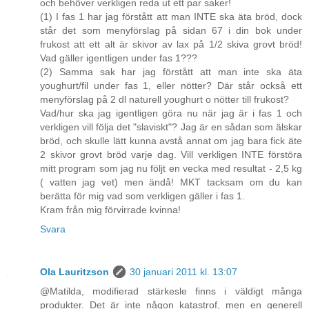
och behöver verkligen reda ut ett par saker!
(1) I fas 1 har jag förstått att man INTE ska äta bröd, dock
står det som menyförslag på sidan 67 i din bok under
frukost att ett alt är skivor av lax på 1/2 skiva grovt bröd!
Vad gäller igentligen under fas 1???
(2) Samma sak har jag förstått att man inte ska äta
youghurt/fil under fas 1, eller nötter? Där står också ett
menyförslag på 2 dl naturell youghurt o nötter till frukost?
Vad/hur ska jag igentligen göra nu när jag är i fas 1 och
verkligen vill följa det "slaviskt"? Jag är en sådan som älskar
bröd, och skulle lätt kunna avstå annat om jag bara fick äte
2 skivor grovt bröd varje dag. Vill verkligen INTE förstöra
mitt program som jag nu följt en vecka med resultat - 2,5 kg
( vatten jag vet) men ändå! MKT tacksam om du kan
berätta för mig vad som verkligen gäller i fas 1.
Kram från mig förvirrade kvinna!
Svara
Ola Lauritzson
30 januari 2011 kl. 13:07
@Matilda, modifierad stärkesle finns i väldigt många
produkter. Det är inte någon katastrof, men en generell