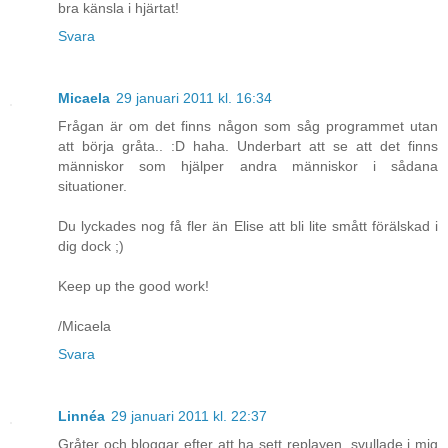
bra känsla i hjärtat!
Svara
Micaela
29 januari 2011 kl. 16:34
Frågan är om det finns någon som såg programmet utan
att börja gråta.. :D haha. Underbart att se att det finns
människor som hjälper andra människor i sådana
situationer.
Du lyckades nog få fler än Elise att bli lite smått förälskad i
dig dock ;)
Keep up the good work!
/Micaela
Svara
Linnéa
29 januari 2011 kl. 22:37
Gråter och bloggar efter att ha sett replayen, svullade i mig