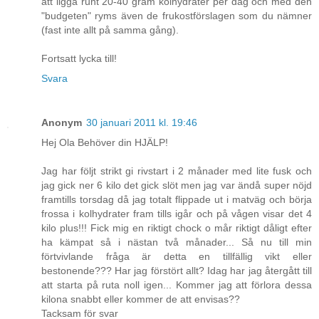
att ligga runt 20-40 gram kolhydrater per dag och med den
"budgeten" ryms även de frukostförslagen som du nämner
(fast inte allt på samma gång).
Fortsatt lycka till!
Svara
Anonym
30 januari 2011 kl. 19:46
Hej Ola Behöver din HJÄLP!
Jag har följt strikt gi rivstart i 2 månader med lite fusk och
jag gick ner 6 kilo det gick slöt men jag var ändå super nöjd
framtills torsdag då jag totalt flippade ut i matväg och börja
frossa i kolhydrater fram tills igår och på vågen visar det 4
kilo plus!!! Fick mig en riktigt chock o mår riktigt dåligt efter
ha kämpat så i nästan två månader... Så nu till min
förtvivlande fråga är detta en tillfällig vikt eller
bestonende??? Har jag förstört allt? Idag har jag återgått till
att starta på ruta noll igen... Kommer jag att förlora dessa
kilona snabbt eller kommer de att envisas??
Tacksam för svar