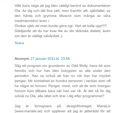
Ville bara säga att jag blev väldigt berörd av dokumentären
Ola. Av dig och ditt fina sätt, men framför allt, självfallet, av
den hårda och grymma tillvaron som många av våra
medmänniskor lever i.
Önskar själv att man kunde göra ngt. Värt att kolla upp!!!!!
Glädjande att du har kvar lite av din skånska dialekt, även
om den är väldigt välvårdad ;)
Svara
Anonym
27 januari 2011 kl. 23:56
Såg ett program om grundaren av Odd Molly, hans tid som
hemlös och hur han blev övergiven av alla under den
perioden. Han sa också att han nu när han har mycket
pengar, blir kontaktad av hundra personer i veckan som vill
ha något av honom. Pengar, mest, och att de som övergav
honom kom tillbaka bara när han var rik. Är det så för dig
också nu Ola, alla slitet och drar i dig efter programmet?
Jag är formgivare på designföretaget MariaLiv
(www.marialiv.se) och upplever att jag är jätterädd för att