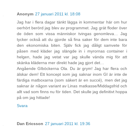
Anonym
27 januari 2011 kl. 18:08
Jag har i flera dagar tänkt lägga in kommentar här om hur
oerhört berörd jag blev av programmet. Jag grät floder över
de öden som vissa människor tvingas genomleva… Jag
tycker också att du gjorde så fina saker för dem inte bara
den ekonomiska biten. Själv fick jag dåligt samvete för
påsen med kläder jag slängde in i myrornas container i
helgen, hade jag vetat var jag skulle vända mig för att
skänka kläderna mer direkt hade jag gjort det…
Angående GIböckerna Ola. Du är grym! Jag har flera och
älskar dem! Ett koncept som jag saknar inom GI är inte de
färdiga matboxarna (som säkert är en succé), men det jag
saknar är någon variant av Linas matkasse/Middagsfrid och
allt vad som finns nu för tiden. Det skulle jag definitivt hoppa
på om jag hittade!
Svara
Dan Ericsson
27 januari 2011 kl. 19:36