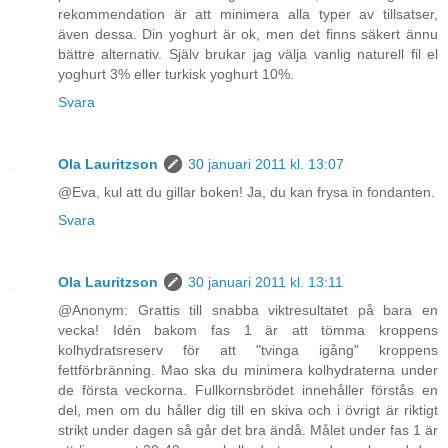
rekommendation är att minimera alla typer av tillsatser,
även dessa. Din yoghurt är ok, men det finns säkert ännu
bättre alternativ. Själv brukar jag välja vanlig naturell fil el
yoghurt 3% eller turkisk yoghurt 10%.
Svara
Ola Lauritzson
30 januari 2011 kl. 13:07
@Eva, kul att du gillar boken! Ja, du kan frysa in fondanten.
Svara
Ola Lauritzson
30 januari 2011 kl. 13:11
@Anonym: Grattis till snabba viktresultatet på bara en
vecka! Idén bakom fas 1 är att tömma kroppens
kolhydratsreserv för att "tvinga igång" kroppens
fettförbränning. Mao ska du minimera kolhydraterna under
de första veckorna. Fullkornsbrödet innehåller förstås en
del, men om du håller dig till en skiva och i övrigt är riktigt
strikt under dagen så går det bra ändå. Målet under fas 1 är