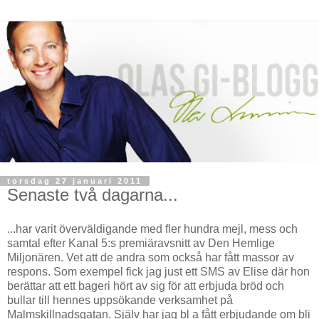
torsdag 27 januari 2011
Senaste två dagarna...
...har varit överväldigande med fler hundra mejl, mess och
samtal efter Kanal 5:s premiäravsnitt av Den Hemlige
Miljonären. Vet att de andra som också har fått massor av
respons. Som exempel fick jag just ett SMS av Elise där hon
berättar att ett bageri hört av sig för att erbjuda bröd och
bullar till hennes uppsökande verksamhet på
Malmskillnadsgatan. Själv har jag bl a fått erbjudande om bli