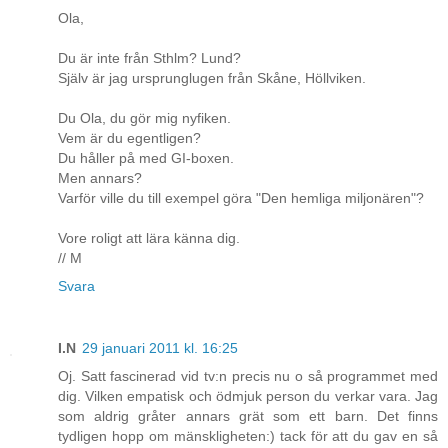
Ola,
Du är inte från Sthlm? Lund?
Själv är jag ursprunglugen från Skåne, Höllviken.
Du Ola, du gör mig nyfiken.
Vem är du egentligen?
Du håller på med GI-boxen.
Men annars?
Varför ville du till exempel göra "Den hemliga miljonären"?
Vore roligt att lära känna dig.
// M
Svara
I.N
29 januari 2011 kl. 16:25
Oj. Satt fascinerad vid tv:n precis nu o så programmet med
dig. Vilken empatisk och ödmjuk person du verkar vara. Jag
som aldrig gråter annars grät som ett barn. Det finns
tydligen hopp om mänskligheten:) tack för att du gav en så