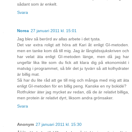
sådant som är enkelt.
Svara
Norea
27 januari 2011 kl. 15:01
Jag blev så berörd av allas arbete i det tysta.
Det var extra roligt att höra att Kari åt enligt GI-metoden.
men en tanke kom då till mig. Jag är långtidssjukskriven och
har velat äta enligt GI-metoden länge, men då jag har
ungefär lika lite som du fick att klara dig på ekonomiskt i
matväg i programmet, så blir det ju tyvärr så att kolhydrater
är billig mat.
Så har du lite råd att ge till mig och många med mig att äta
enligt GI-metoden för en billig peng. Kanske en ny bokidé?
Rotfrukter äter jag mycket av redan, då de är relativt billiga,
men protein är relativt dyrt, liksom andra grönsaker.
Svara
Anonym
27 januari 2011 kl. 15:30