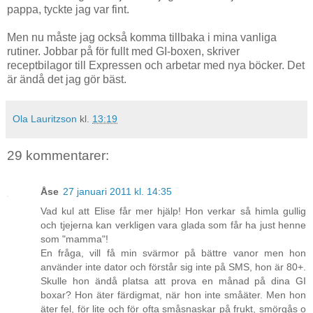
pappa, tyckte jag var fint.
Men nu måste jag också komma tillbaka i mina vanliga
rutiner. Jobbar på för fullt med GI-boxen, skriver
receptbilagor till Expressen och arbetar med nya böcker. Det
är ändå det jag gör bäst.
Ola Lauritzson
kl.
13:19
29 kommentarer:
Åse
27 januari 2011 kl. 14:35
Vad kul att Elise får mer hjälp! Hon verkar så himla gullig
och tjejerna kan verkligen vara glada som får ha just henne
som "mamma"!
En fråga, vill få min svärmor på bättre vanor men hon
använder inte dator och förstår sig inte på SMS, hon är 80+.
Skulle hon ändå platsa att prova en månad på dina GI
boxar? Hon äter färdigmat, när hon inte småäter. Men hon
äter fel, för lite och för ofta småsnaskar på frukt, smörgås o