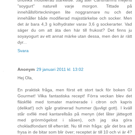
undvika modifierad stärkelse. Jag äter Carlshamns mejeris
"soygurt" naturell varje morgon. Tittade på
innehållsförteckningen lite noggrannare nu och det
innehåller både modifierad majsstärkelse och socker. Men
det är bara 4,3 g kolhydrater varav 3,6 g sockerarter. Vad
säger du om att äta den här till frukost? Det finns ju
soyayogurt av ett annat märke utan dessa, men den är rätt
dyr...
Svara
Anonym
29 januari 2011 kl. 13:02
Hej Ola,
En praktisk fråga, men först ett stort tack för boken GI
Gourmet! Vilka fantastiska recept! Förra veckan blev det
fläskfilé med tomater marinerade i citron och kapris
(delikat!) och igår gratinerad hummer (ljuvligt gott). I kväll
står oxfilé med kantarellsås på menyn (det låter jättegott
med grönmögelost i såsen), och jag ska göra
chokladfondant till efterrätt. Nu till min fråga: går det bra att
frysa in de bitar som blir över; receptet är till 10 och vi är 4?