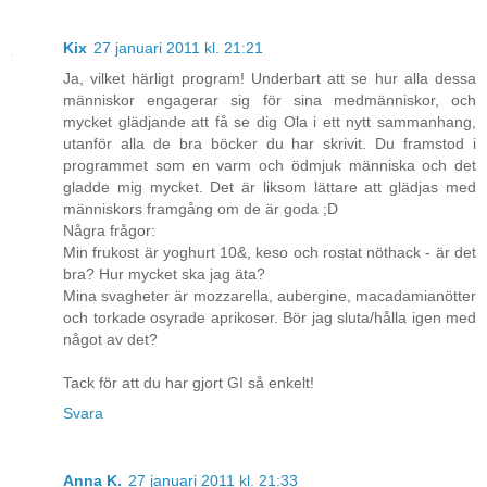
Kix
27 januari 2011 kl. 21:21
Ja, vilket härligt program! Underbart att se hur alla dessa
människor engagerar sig för sina medmänniskor, och
mycket glädjande att få se dig Ola i ett nytt sammanhang,
utanför alla de bra böcker du har skrivit. Du framstod i
programmet som en varm och ödmjuk människa och det
gladde mig mycket. Det är liksom lättare att glädjas med
människors framgång om de är goda ;D
Några frågor:
Min frukost är yoghurt 10&, keso och rostat nöthack - är det
bra? Hur mycket ska jag äta?
Mina svagheter är mozzarella, aubergine, macadamianötter
och torkade osyrade aprikoser. Bör jag sluta/hålla igen med
något av det?
Tack för att du har gjort GI så enkelt!
Svara
Anna K.
27 januari 2011 kl. 21:33