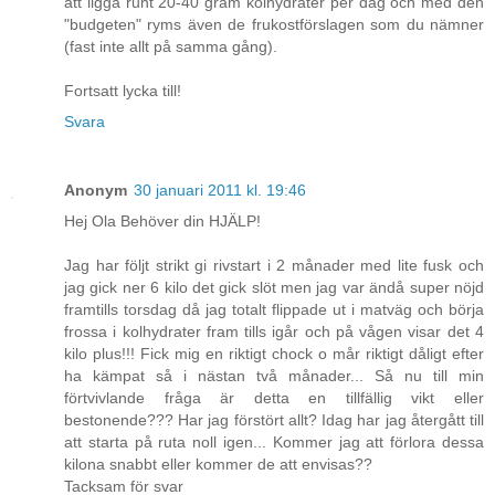
att ligga runt 20-40 gram kolhydrater per dag och med den
"budgeten" ryms även de frukostförslagen som du nämner
(fast inte allt på samma gång).
Fortsatt lycka till!
Svara
Anonym
30 januari 2011 kl. 19:46
Hej Ola Behöver din HJÄLP!
Jag har följt strikt gi rivstart i 2 månader med lite fusk och
jag gick ner 6 kilo det gick slöt men jag var ändå super nöjd
framtills torsdag då jag totalt flippade ut i matväg och börja
frossa i kolhydrater fram tills igår och på vågen visar det 4
kilo plus!!! Fick mig en riktigt chock o mår riktigt dåligt efter
ha kämpat så i nästan två månader... Så nu till min
förtvivlande fråga är detta en tillfällig vikt eller
bestonende??? Har jag förstört allt? Idag har jag återgått till
att starta på ruta noll igen... Kommer jag att förlora dessa
kilona snabbt eller kommer de att envisas??
Tacksam för svar