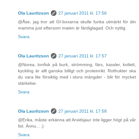
Ola Lauritzson
27 januari 2011 kl. 17:56
@Åse, jag tror att GI-boxarna skulle funka utmärkt för din
mamma just eftersom maten är färdiglagad. Och nyttig.
Svara
Ola Lauritzson
27 januari 2011 kl. 17:57
@Norea, tonfisk på burk, strömming, färs, kassler, kotlett,
kyckling är allt ganska billigt och proteinrikt. Rotfrukter ska
du vara lite försiktig med i stora mängder - blir för mycket
stärkelse.
Svara
Ola Lauritzson
27 januari 2011 kl. 17:58
@Erika, måste erkänna att Arvidsjaur inte ligger högt på vår
list. Ännu... ;)
Svara