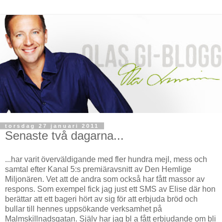
torsdag 27 januari 2011
Senaste två dagarna...
...har varit överväldigande med fler hundra mejl, mess och
samtal efter Kanal 5:s premiäravsnitt av Den Hemlige
Miljonären. Vet att de andra som också har fått massor av
respons. Som exempel fick jag just ett SMS av Elise där hon
berättar att ett bageri hört av sig för att erbjuda bröd och
bullar till hennes uppsökande verksamhet på
Malmskillnadsgatan. Själv har jag bl a fått erbjudande om bli