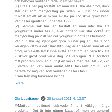
och behöver verkligen reda ut ett par saker!
(1) I fas 1 har jag förstått att man INTE ska äta bröd, dock
står det som menyförslag på sidan 67 i din bok under
frukost att ett alt är skivor av lax på 1/2 skiva grovt bröd!
Vad gäller igentligen under fas 1???
(2) Samma sak har jag förstått att man inte ska äta
youghurt/fil under fas 1, eller nötter? Där står också ett
menyförslag på 2 dl naturell youghurt o nötter till frukost?
Vad/hur ska jag igentligen göra nu när jag är i fas 1 och
verkligen vill följa det "slaviskt"? Jag är en sådan som älskar
bröd, och skulle lätt kunna avstå annat om jag bara fick äte
2 skivor grovt bröd varje dag. Vill verkligen INTE förstöra
mitt program som jag nu följt en vecka med resultat - 2,5 kg
( vatten jag vet) men ändå! MKT tacksam om du kan
berätta för mig vad som verkligen gäller i fas 1.
Kram från mig förvirrade kvinna!
Svara
Ola Lauritzson
30 januari 2011 kl. 13:07
@Matilda, modifierad stärkesle finns i väldigt många
produkter. Det är inte någon katastrof, men en generell