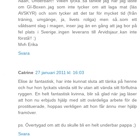
Åååh, Underbart!! Vilken lycka..så tänkte jag när jag läste
om GI-Boxen..jag som inte tycker om att laga mat (läs
AVSKYR) och som tycker att det tar för mycket tid (från
träning, umgänge, ja, livets roliga) men så..som ett
våldsamt slag i magen, inser jag än en gång att jag bor på
fel plats i Sverige..ingen leverans till Arvidsjaur..kan inte
förstå!! :)
Mvh Erika
Svara
Catrine
27 januari 2011 kl. 16:03
Elise är fantastisk, har inte kunnat sluta att tänka på henne
och hur hon lyckats vända sitt liv utan att vända sitt förflutna
ryggen. En helt fantastisk kvinna, blir så glad när jag läser
att hon nu erbjuds hjälp med sitt ovärdeliga arbete för de
prostituerade, hoppas verkligen att hon får ännu mer hjälp
framöver.
ps. Övertygad om att du skulle bli en helt underbar pappa ;)
Svara