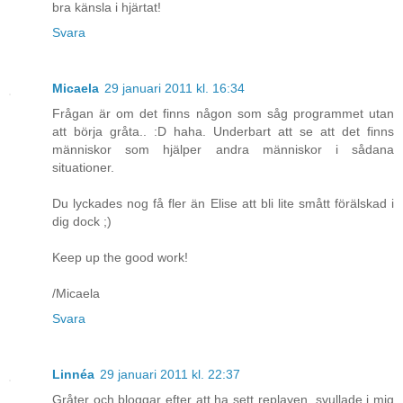
bra känsla i hjärtat!
Svara
Micaela
29 januari 2011 kl. 16:34
Frågan är om det finns någon som såg programmet utan
att börja gråta.. :D haha. Underbart att se att det finns
människor som hjälper andra människor i sådana
situationer.
Du lyckades nog få fler än Elise att bli lite smått förälskad i
dig dock ;)
Keep up the good work!
/Micaela
Svara
Linnéa
29 januari 2011 kl. 22:37
Gråter och bloggar efter att ha sett replayen, svullade i mig