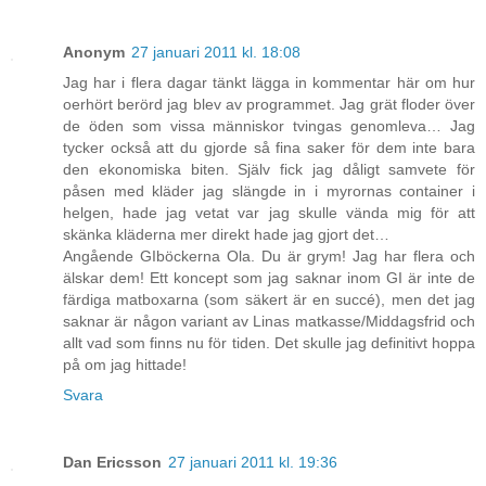
Anonym
27 januari 2011 kl. 18:08
Jag har i flera dagar tänkt lägga in kommentar här om hur
oerhört berörd jag blev av programmet. Jag grät floder över
de öden som vissa människor tvingas genomleva… Jag
tycker också att du gjorde så fina saker för dem inte bara
den ekonomiska biten. Själv fick jag dåligt samvete för
påsen med kläder jag slängde in i myrornas container i
helgen, hade jag vetat var jag skulle vända mig för att
skänka kläderna mer direkt hade jag gjort det…
Angående GIböckerna Ola. Du är grym! Jag har flera och
älskar dem! Ett koncept som jag saknar inom GI är inte de
färdiga matboxarna (som säkert är en succé), men det jag
saknar är någon variant av Linas matkasse/Middagsfrid och
allt vad som finns nu för tiden. Det skulle jag definitivt hoppa
på om jag hittade!
Svara
Dan Ericsson
27 januari 2011 kl. 19:36