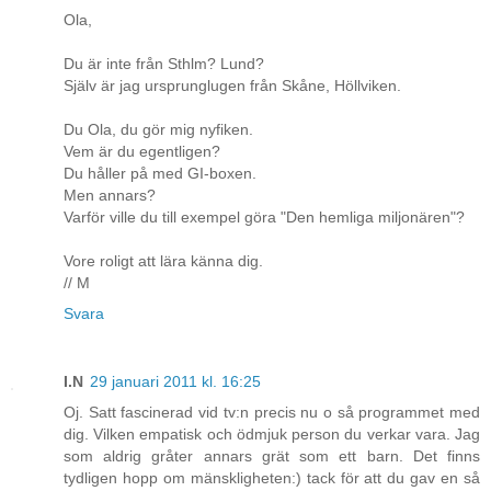
Ola,
Du är inte från Sthlm? Lund?
Själv är jag ursprunglugen från Skåne, Höllviken.
Du Ola, du gör mig nyfiken.
Vem är du egentligen?
Du håller på med GI-boxen.
Men annars?
Varför ville du till exempel göra "Den hemliga miljonären"?
Vore roligt att lära känna dig.
// M
Svara
I.N
29 januari 2011 kl. 16:25
Oj. Satt fascinerad vid tv:n precis nu o så programmet med
dig. Vilken empatisk och ödmjuk person du verkar vara. Jag
som aldrig gråter annars grät som ett barn. Det finns
tydligen hopp om mänskligheten:) tack för att du gav en så