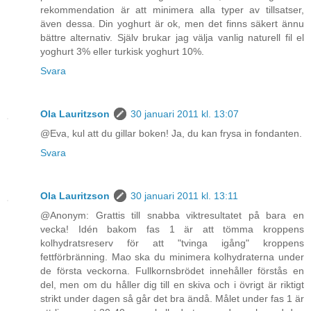
rekommendation är att minimera alla typer av tillsatser,
även dessa. Din yoghurt är ok, men det finns säkert ännu
bättre alternativ. Själv brukar jag välja vanlig naturell fil el
yoghurt 3% eller turkisk yoghurt 10%.
Svara
Ola Lauritzson
30 januari 2011 kl. 13:07
@Eva, kul att du gillar boken! Ja, du kan frysa in fondanten.
Svara
Ola Lauritzson
30 januari 2011 kl. 13:11
@Anonym: Grattis till snabba viktresultatet på bara en
vecka! Idén bakom fas 1 är att tömma kroppens
kolhydratsreserv för att "tvinga igång" kroppens
fettförbränning. Mao ska du minimera kolhydraterna under
de första veckorna. Fullkornsbrödet innehåller förstås en
del, men om du håller dig till en skiva och i övrigt är riktigt
strikt under dagen så går det bra ändå. Målet under fas 1 är