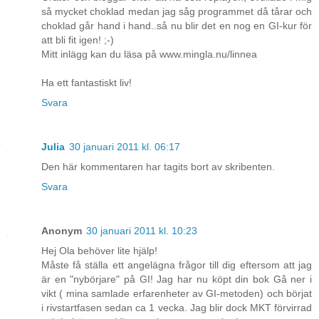
så mycket choklad medan jag såg programmet då tårar och
choklad går hand i hand..så nu blir det en nog en GI-kur för
att bli fit igen! ;-)
Mitt inlägg kan du läsa på www.mingla.nu/linnea
Ha ett fantastiskt liv!
Svara
Julia
30 januari 2011 kl. 06:17
Den här kommentaren har tagits bort av skribenten.
Svara
Anonym
30 januari 2011 kl. 10:23
Hej Ola behöver lite hjälp!
Måste få ställa ett angelägna frågor till dig eftersom att jag
är en "nybörjare" på GI! Jag har nu köpt din bok Gå ner i
vikt ( mina samlade erfarenheter av GI-metoden) och börjat
i rivstartfasen sedan ca 1 vecka. Jag blir dock MKT förvirrad