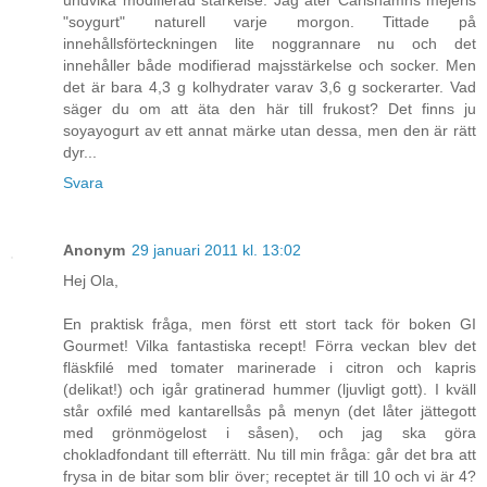
undvika modifierad stärkelse. Jag äter Carlshamns mejeris
"soygurt" naturell varje morgon. Tittade på
innehållsförteckningen lite noggrannare nu och det
innehåller både modifierad majsstärkelse och socker. Men
det är bara 4,3 g kolhydrater varav 3,6 g sockerarter. Vad
säger du om att äta den här till frukost? Det finns ju
soyayogurt av ett annat märke utan dessa, men den är rätt
dyr...
Svara
Anonym
29 januari 2011 kl. 13:02
Hej Ola,
En praktisk fråga, men först ett stort tack för boken GI
Gourmet! Vilka fantastiska recept! Förra veckan blev det
fläskfilé med tomater marinerade i citron och kapris
(delikat!) och igår gratinerad hummer (ljuvligt gott). I kväll
står oxfilé med kantarellsås på menyn (det låter jättegott
med grönmögelost i såsen), och jag ska göra
chokladfondant till efterrätt. Nu till min fråga: går det bra att
frysa in de bitar som blir över; receptet är till 10 och vi är 4?