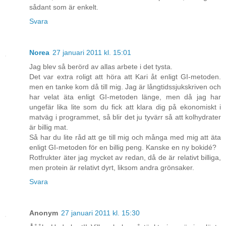
sådant som är enkelt.
Svara
Norea
27 januari 2011 kl. 15:01
Jag blev så berörd av allas arbete i det tysta.
Det var extra roligt att höra att Kari åt enligt GI-metoden.
men en tanke kom då till mig. Jag är långtidssjukskriven och
har velat äta enligt GI-metoden länge, men då jag har
ungefär lika lite som du fick att klara dig på ekonomiskt i
matväg i programmet, så blir det ju tyvärr så att kolhydrater
är billig mat.
Så har du lite råd att ge till mig och många med mig att äta
enligt GI-metoden för en billig peng. Kanske en ny bokidé?
Rotfrukter äter jag mycket av redan, då de är relativt billiga,
men protein är relativt dyrt, liksom andra grönsaker.
Svara
Anonym
27 januari 2011 kl. 15:30