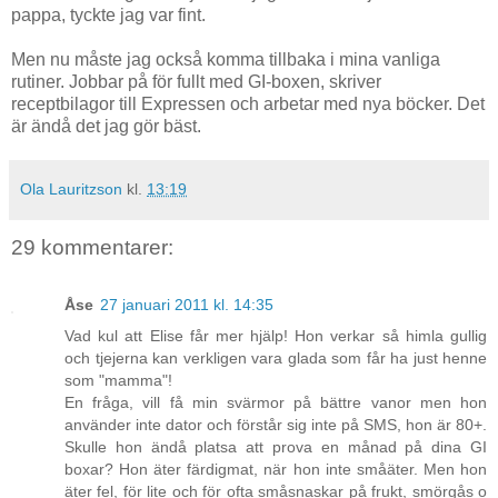
pappa, tyckte jag var fint.
Men nu måste jag också komma tillbaka i mina vanliga
rutiner. Jobbar på för fullt med GI-boxen, skriver
receptbilagor till Expressen och arbetar med nya böcker. Det
är ändå det jag gör bäst.
Ola Lauritzson
kl.
13:19
29 kommentarer:
Åse
27 januari 2011 kl. 14:35
Vad kul att Elise får mer hjälp! Hon verkar så himla gullig
och tjejerna kan verkligen vara glada som får ha just henne
som "mamma"!
En fråga, vill få min svärmor på bättre vanor men hon
använder inte dator och förstår sig inte på SMS, hon är 80+.
Skulle hon ändå platsa att prova en månad på dina GI
boxar? Hon äter färdigmat, när hon inte småäter. Men hon
äter fel, för lite och för ofta småsnaskar på frukt, smörgås o