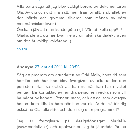
Ville bara säga att jag blev väldigt berörd av dokumentären
Ola. Av dig och ditt fina sätt, men framför allt, självfallet, av
den hårda och grymma tillvaron som många av våra
medmänniskor lever i.
Önskar själv att man kunde göra ngt. Värt att kolla upp!!!!!
Glädjande att du har kvar lite av din skånska dialekt, även
om den är väldigt välvårdad ;)
Svara
Anonym
27 januari 2011 kl. 23:56
Såg ett program om grundaren av Odd Molly, hans tid som
hemlös och hur han blev övergiven av alla under den
perioden. Han sa också att han nu när han har mycket
pengar, blir kontaktad av hundra personer i veckan som vill
ha något av honom. Pengar, mest, och att de som övergav
honom kom tillbaka bara när han var rik. Är det så för dig
också nu Ola, alla slitet och drar i dig efter programmet?
Jag är formgivare på designföretaget MariaLiv
(www.marialiv.se) och upplever att jag är jätterädd för att